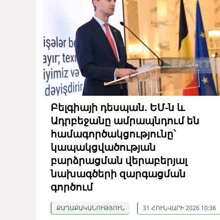
Բելգիայի դեսպան. ԵՄ-ն և
Ադրբեջանը ամրապնդում են
համագործակցությունը՝
կապակցվածության
բարձրացման վերաբերյալ
նախագծերի զարգացման
գործում
ՔԱՂԱՔԱԿԱՆՈՒԹՅՈՒՆ
31 ՀՈՒՆՎԱՐԻ 2026 10:36