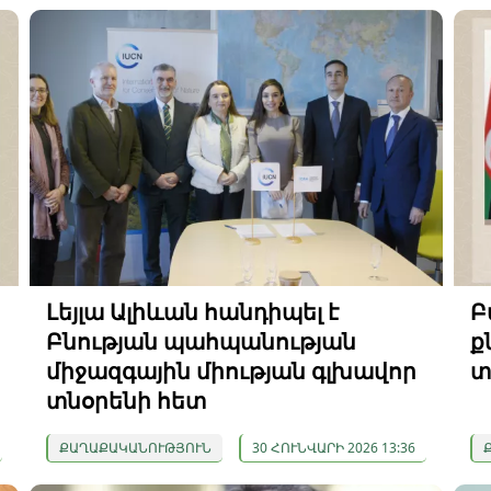
Լեյլա Ալիևան հանդիպել է
Բ
Բնության պահպանության
ք
միջազգային միության գլխավոր
տ
տնօրենի հետ
ՔԱՂԱՔԱԿԱՆՈՒԹՅՈՒՆ
30 ՀՈՒՆՎԱՐԻ 2026 13:36