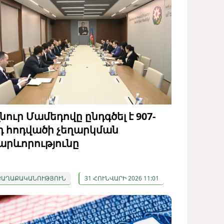
լնուր Մամեդովը ընդգծել է 907-
դ հոդվածի չեղարկման
արևորությունը
ՔԱՂԱՔԱԿԱՆՈՒԹՅՈՒՆ
31 ՀՈՒՆՎԱՐԻ 2026 11:01