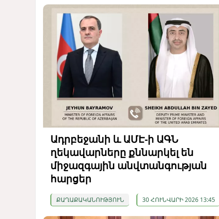
Ադրբեջանի և ԱՄԷ-ի ԱԳՆ
ղեկավարները քննարկել են
միջազգային անվտանգության
հարցեր
ՔԱՂԱՔԱԿԱՆՈՒԹՅՈՒՆ
30 ՀՈՒՆՎԱՐԻ 2026 13:45