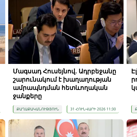
Մագսադ Հուսեյնով. Ադրբեջանը
Է
շարունակում է խաղաղության
ր
ամրապնդման հետևողական
կ
ջանքերը
ՔԱՂԱՔԱԿԱՆՈՒԹՅՈՒՆ
31 ՀՈՒՆՎԱՐԻ 2026 11:30