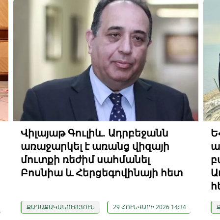
Վիլայաթ Գուլիև. Ադրբեջանն
Ե
առաջարկել է առանց վիզայի
ա
մուտքի ռեժիմ սահմանել
բ
Բոսնիա և Հերցեգովինայի հետ
Ա
հ
ՔԱՂԱՔԱԿԱՆՈՒԹՅՈՒՆ
29 ՀՈՒՆՎԱՐԻ 2026 14:34