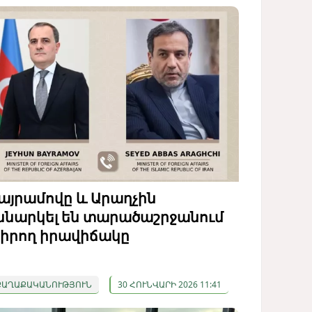
այրամովը և Արաղչին
ննարկել են տարածաշրջանում
իրող իրավիճակը
ՔԱՂԱՔԱԿԱՆՈՒԹՅՈՒՆ
30 ՀՈՒՆՎԱՐԻ 2026 11:41