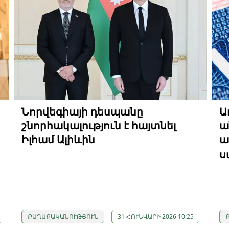
Նորվեգիայի դեսպանը
Ա
շնորհակալություն է հայտնել
ա
Իլհամ Ալիևին
ա
ս
ՔԱՂԱՔԱԿԱՆՈՒԹՅՈՒՆ
31 ՀՈՒՆՎԱՐԻ 2026 10:25