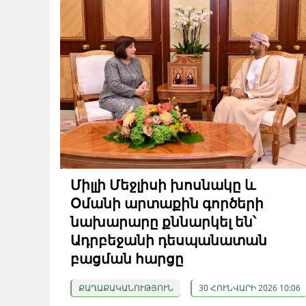
Միլլի Մեջլիսի խոսնակը և
Օմանի արտաքին գործերի
նախարարը քննարկել են՝
Ադրբեջանի դեսպանատան
բացման հարցը
ՔԱՂԱՔԱԿԱՆՈՒԹՅՈՒՆ
30 ՀՈՒՆՎԱՐԻ 2026 10:06