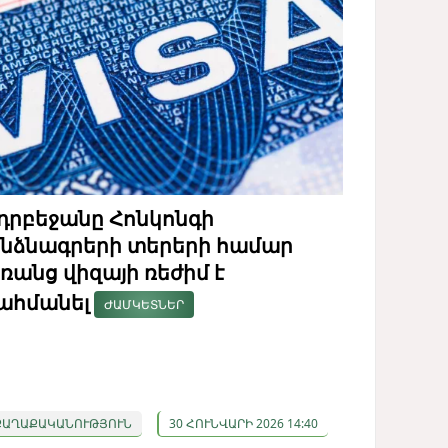
դրբեջանը Հոնկոնգի
նձնագրերի տերերի համար
ռանց վիզայի ռեժիմ է
ահմանել
ԺԱՄԿԵՏՆԵՐ
ՔԱՂԱՔԱԿԱՆՈՒԹՅՈՒՆ
30 ՀՈՒՆՎԱՐԻ 2026 14:40