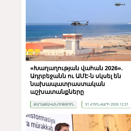
«Խաղաղության վահան 2026».
Ադրբեջանն ու ԱՄԷ-ն սկսել են
նախապատրաստական ​​
աշխատանքները
ՔԱՂԱՔԱԿԱՆՈՒԹՅՈՒՆ
31 ՀՈՒՆՎԱՐԻ 2026 12:31