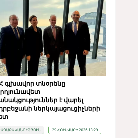
Հ գլխավոր տնօրենը
րդյունավետ
անակցություններ է վարել
դրբեջանի ներկայացուցիչների
ետ
ՔԱՂԱՔԱԿԱՆՈՒԹՅՈՒՆ
29 ՀՈՒՆՎԱՐԻ 2026 13:29