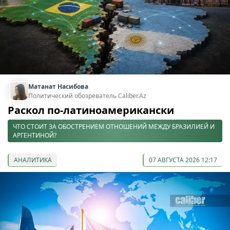
Матанат Насибова
Политический обозреватель Caliber.Az
Раскол по-латиноамерикански
ЧТО СТОИТ ЗА ОБОСТРЕНИЕМ ОТНОШЕНИЙ МЕЖДУ БРАЗИЛИЕЙ И
АРГЕНТИНОЙ?
АНАЛИТИКА
07 АВГУСТА 2026 12:17