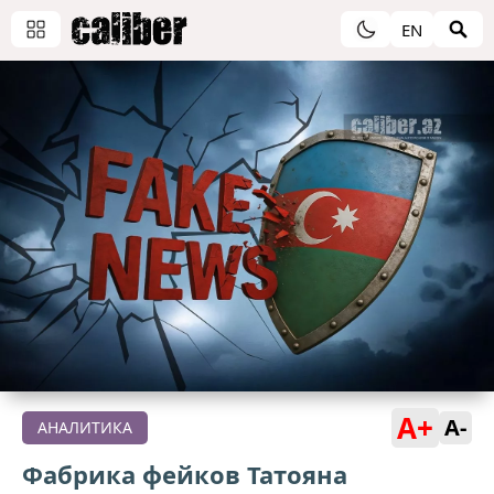
EN
A+
A-
АНАЛИТИКА
Фабрика фейков Татояна