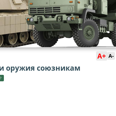
A+
A-
и оружия союзникам
?