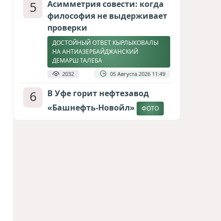
5
Асимметрия совести: когда
философия не выдерживает
проверки
ДОСТОЙНЫЙ ОТВЕТ КЫРЛЫКОВАЛЫ
НА АНТИАЗЕРБАЙДЖАНСКИЙ
ДЕМАРШ ТАЛЕБА
2032
05 Августа 2026 11:49
6
В Уфе горит нефтезавод
«Башнефть-Новойл»
ФОТО
1917
05 Августа 2026 12:53
7
Атлантический щит: Дания
ставит на Фареры в
большой игре за Арктику
СТАТЬЯ МАТАНАТ НАСИБОВОЙ
1688
05 Августа 2026 08:26
8
Европарламент без маски