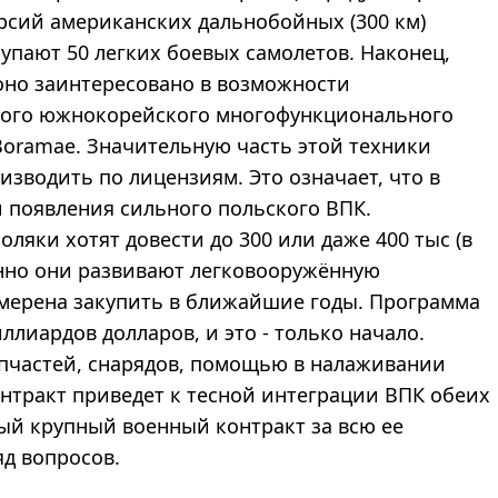
рсий американских дальнобойных (300 км)
купают 50 легких боевых самолетов. Наконец,
но заинтересовано в возможности
ного южнокорейского многофункционального
Boramae. Значительную часть этой техники
изводить по лицензиям. Это означает, что в
 появления сильного польского ВПК.
ляки хотят довести до 300 или даже 400 тыс (в
енно они развивают легковооружённую
амерена закупить в ближайшие годы. Программа
лиардов долларов, и это - только начало.
пчастей, снарядов, помощью в налаживании
онтракт приведет к тесной интеграции ВПК обеих
мый крупный военный контракт за всю ее
яд вопросов.