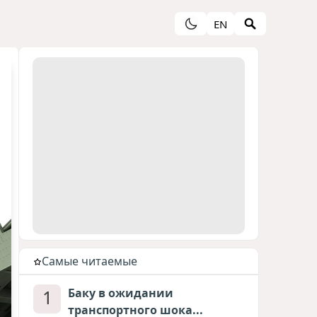
EN
Cамые читаемые
1
Баку в ожидании
транспортного шока...