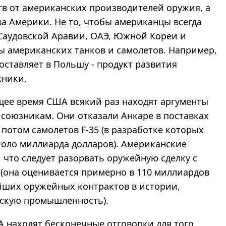
тв от американских производителей оружия, а
ва Америки. Не то, чтобы американцы всегда
у Саудовской Аравии, ОАЭ, Южной Кореи и
 американских танков и самолетов. Например,
оставляет в Польшу - продукт развития
хники.
щее время США всякий раз находят аргументы
е союзникам. Они отказали Анкаре в поставках
 потом самолетов F-35 (в разработке которых
коло миллиарда долларов). Американские
 что следует разорвать оружейную сделку с
(она оценивается примерно в 110 миллиардов
ейших оружейных контрактов в истории,
скую промышленность).
находят бесконечные отговорки для того,