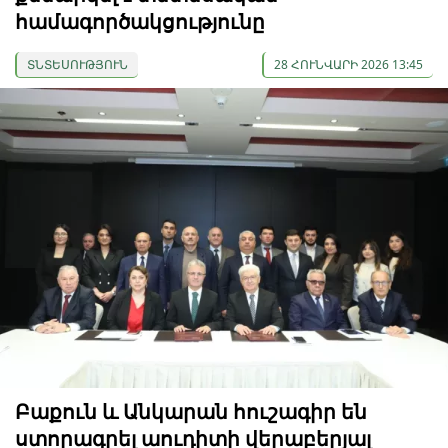
համագործակցությունը
ՏՆՏԵՍՈՒԹՅՈՒՆ
28 ՀՈՒՆՎԱՐԻ 2026 13:45
Բաքուն և Անկարան հուշագիր են
ստորագրել աուդիտի վերաբերյալ