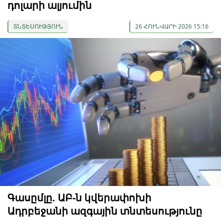
դոլարի ալյումին
ՏՆՏԵՍՈՒԹՅՈՒՆ
26 ՀՈՒՆՎԱՐԻ 2026 15:16
Գասըմլը. ԱԲ-ն կվերափոխի
Ադրբեջանի ազգային տնտեսությունը