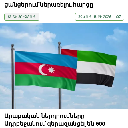
ցանցերում ներառելու հարցը
ՏՆՏԵՍՈՒԹՅՈՒՆ
30 ՀՈՒՆՎԱՐԻ 2026 11:07
Արաբական ներդրումները
Ադրբեջանում գերազանցել են 600