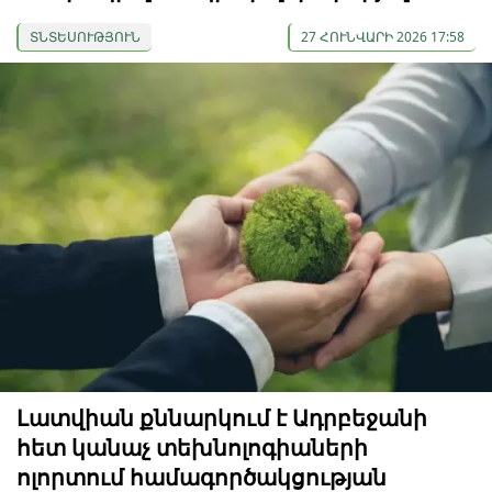
ՏՆՏԵՍՈՒԹՅՈՒՆ
27 ՀՈՒՆՎԱՐԻ 2026 17:58
Լատվիան քննարկում է Ադրբեջանի
հետ կանաչ տեխնոլոգիաների
ոլորտում համագործակցության