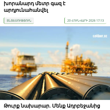
խորանարդ մետր գազ է
արդյունահանվել
ՏՆՏԵՍՈՒԹՅՈՒՆ
20 ՀՈՒՆՎԱՐԻ 2026 17:13
Թուրք նախարար. Մենք Ադրբեջանից