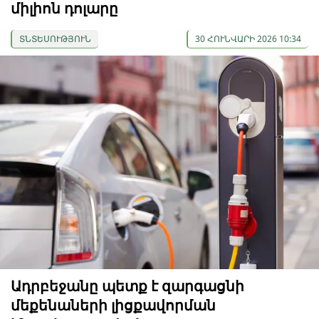
միլիոն դոլարը
ՏՆՏԵՍՈՒԹՅՈՒՆ
30 ՀՈՒՆՎԱՐԻ 2026 10:34
Ադրբեջանը պետք է զարգացնի
մեքենաների լիցքավորման