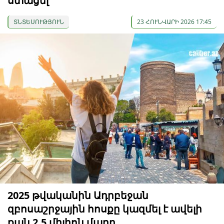
ստացել
ՏՆՏԵՍՈՒԹՅՈՒՆ
23 ՀՈՒՆՎԱՐԻ 2026 17:45
2025 թվականին Ադրբեջան
զբոսաշրջային հոսքը կազմել է ավելի
քան 2.5 միլիոն մարդ