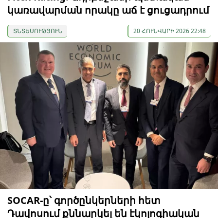
կառավարման որակը աճ է ցուցադրում
ՏՆՏԵՍՈՒԹՅՈՒՆ
20 ՀՈՒՆՎԱՐԻ 2026 22:48
SOCAR-ը՝ գործընկերների հետ
Դավոսում քննարկել են էկոլոգիական