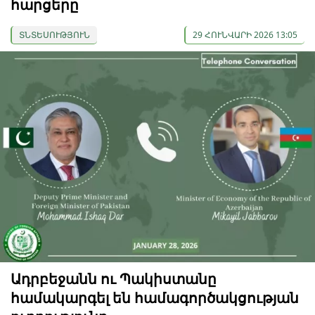
հարցերը
ՏՆՏԵՍՈՒԹՅՈՒՆ
29 ՀՈՒՆՎԱՐԻ 2026 13:05
Ադրբեջանն ու Պակիստանը
համակարգել են համագործակցության