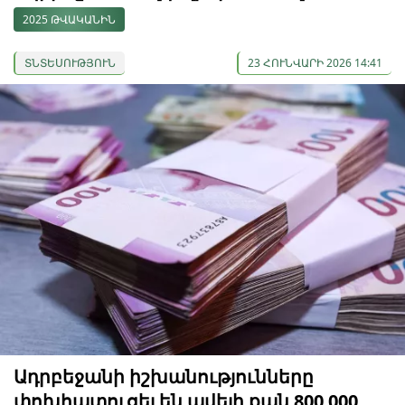
2025 ԹՎԱԿԱՆԻՆ
ՏՆՏԵՍՈՒԹՅՈՒՆ
23 ՀՈՒՆՎԱՐԻ 2026 14:41
Ադրբեջանի իշխանությունները
փոխհատուցել են ավելի քան 800 000