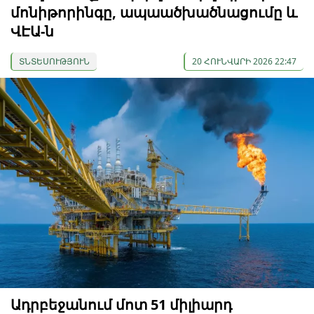
մոնիթորինգը, ապաածխածնացումը և
ՎԷԱ-ն
ՏՆՏԵՍՈՒԹՅՈՒՆ
20 ՀՈՒՆՎԱՐԻ 2026 22:47
Ադրբեջանում մոտ 51 միլիարդ