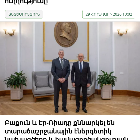
ուղղությունը
ՏՆՏԵՍՈՒԹՅՈՒՆ
29 ՀՈՒՆՎԱՐԻ 2026 10:02
Բաքուն և Էր-Ռիադը քննարկել են
տարածաշրջանային էներգետիկ
նախագծերը և համագործակցության