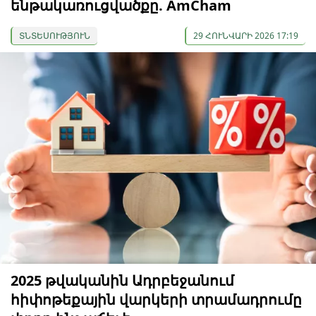
ենթակառուցվածքը. AmCham
ՏՆՏԵՍՈՒԹՅՈՒՆ
29 ՀՈՒՆՎԱՐԻ 2026 17:19
2025 թվականին Ադրբեջանում
հիփոթեքային վարկերի տրամադրումը