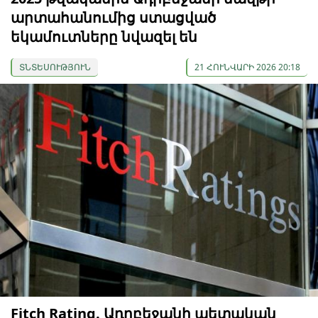
արտահանումից ստացված
եկամուտները նվազել են
ՏՆՏԵՍՈՒԹՅՈՒՆ
21 ՀՈՒՆՎԱՐԻ 2026 20:18
Fitch Rating. Ադրբեջանի պետական