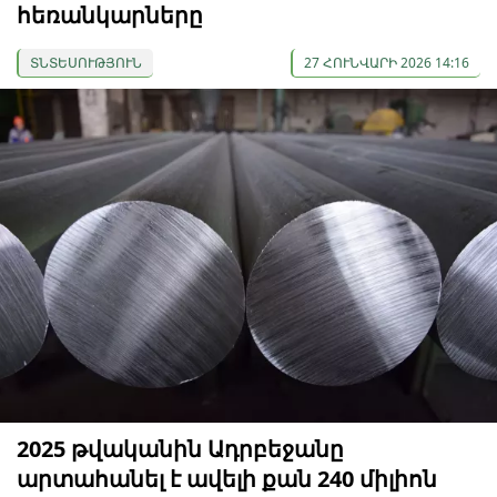
հեռանկարները
ՏՆՏԵՍՈՒԹՅՈՒՆ
27 ՀՈՒՆՎԱՐԻ 2026 14:16
2025 թվականին Ադրբեջանը
արտահանել է ավելի քան 240 միլիոն