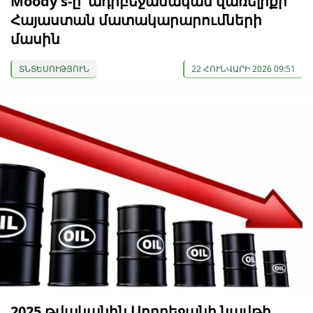
Moody's-ը՝ ադրբեջանական վառելիքի
Հայաստան մատակարարումների
մասին
ՏՆՏԵՍՈՒԹՅՈՒՆ
22 ՀՈՒՆՎԱՐԻ 2026 09:51
2025 թվականին Ադրբեջանի նավթի