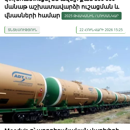
մանաթ աշխատավարձի ուշացման և
վնասների համար
2025 ԹՎԱԿԱՆԻՆ / ԼՈՒՍԱՆԿԱՐ
ՏՆՏԵՍՈՒԹՅՈՒՆ
22 ՀՈՒՆՎԱՐԻ 2026 15:25