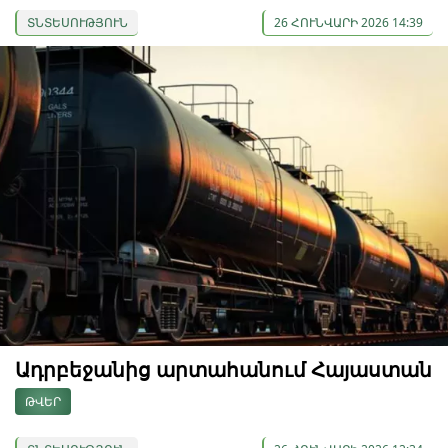
ՏՆՏԵՍՈՒԹՅՈՒՆ
26 ՀՈՒՆՎԱՐԻ 2026 14:39
Ադրբեջանից արտահանում Հայաստան
ԹՎԵՐ