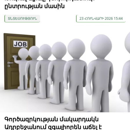
ընտրության մասին
ՏՆՏԵՍՈՒԹՅՈՒՆ
23 ՀՈՒՆՎԱՐԻ 2026 15:44
Գործազրկության մակարդակն
Ադրբեջանում զգալիորեն աճել է