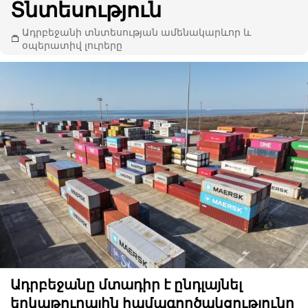
Տնտեսություն
Ադրբեջանի տնտեսության ամենակարևոր և
օպերատիվ լուրերը
Ադրբեջանը մտադիր է ընդլայնել
երկաթուղային համագործակցությունը