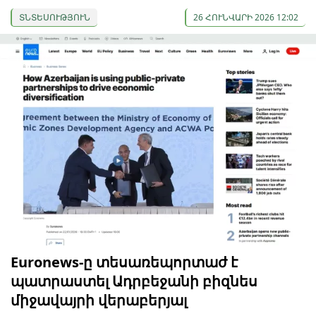
ՏՆՏԵՍՈՒԹՅՈՒՆ
26 ՀՈՒՆՎԱՐԻ 2026 12:02
Euronews-ը տեսառեպորտաժ է
պատրաստել Ադրբեջանի բիզնես
միջավայրի վերաբերյալ