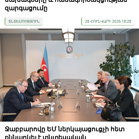
զարգացումը
ՏՆՏԵՍՈՒԹՅՈՒՆ
28 ՀՈՒՆՎԱՐԻ 2026 18:28
Ջաբբարովը ԵՄ ներկայացուցչի հետ
քննարկել է տնտեսական