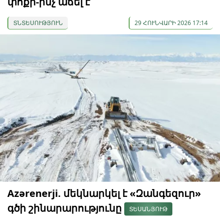
փոքր-ինչ աճել է
ՏՆՏԵՍՈՒԹՅՈՒՆ
29 ՀՈՒՆՎԱՐԻ 2026 17:14
Azərenerji. մեկնարկել է «Զանգեզուր»
գծի շինարարությունը
ՏԵՍԱՆՅՈՒԹ