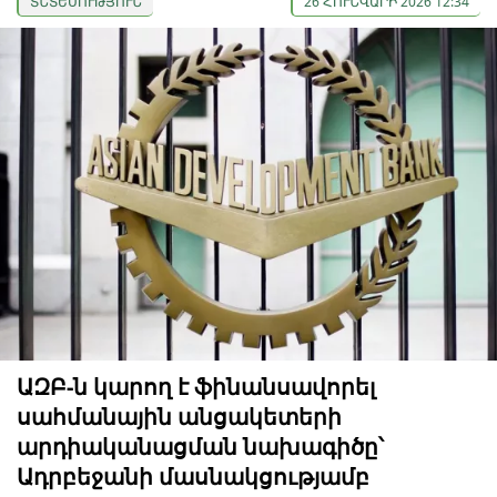
ՏՆՏԵՍՈՒԹՅՈՒՆ
26 ՀՈՒՆՎԱՐԻ 2026 12:34
ԱԶԲ-ն կարող է ֆինանսավորել
սահմանային անցակետերի
արդիականացման նախագիծը՝
Ադրբեջանի մասնակցությամբ