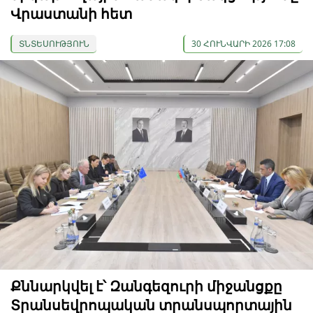
Վրաստանի հետ
ՏՆՏԵՍՈՒԹՅՈՒՆ
30 ՀՈՒՆՎԱՐԻ 2026 17:08
Քննարկվել է՝ Զանգեզուրի միջանցքը
Տրանսեվրոպական տրանսպորտային