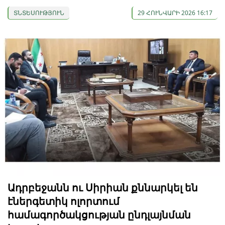
ՏՆՏԵՍՈՒԹՅՈՒՆ
29 ՀՈՒՆՎԱՐԻ 2026 16:17
Ադրբեջանն ու Սիրիան քննարկել են
էներգետիկ ոլորտում
համագործակցության ընդլայնման