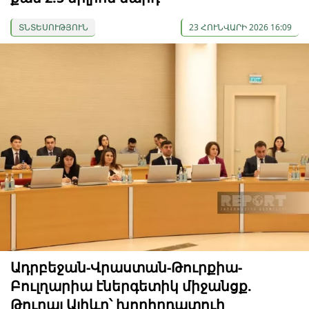
ՏՆՏԵՍՈՒԹՅՈՒՆ
23 ՀՈՒՆՎԱՐԻ 2026 16:09
Ադրբեջան-Վրաստան-Թուրքիա-
Բուլղարիա էներգետիկ միջանցք.
Թուրալ Ալիևը՝ խորհրդատուի