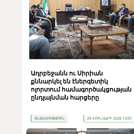
Ադրբեջանն ու Սիրիան
քննարկել են էներգետիկ
ոլորտում համագործակցության
ընդլայնման հարցերը
ՏՆՏԵՍՈՒԹՅՈՒՆ
29 ՀՈՒՆՎԱՐԻ 2026 13:05