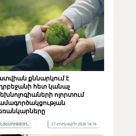
ատվիան քննարկում է
դրբեջանի հետ կանաչ
եխնոլոգիաների ոլորտում
ամագործակցության
եռանկարները
ՏՆՏԵՍՈՒԹՅՈՒՆ
27 ՀՈՒՆՎԱՐԻ 2026 14:16