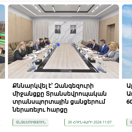
Քննարկվել է՝ Զանգեզուրի
Ա
միջանցքը Տրանսեվրոպական
Ա
տրանսպորտային ցանցերում
6
ներառելու հարցը
ՏՆՏԵՍՈՒԹՅՈՒՆ
30 ՀՈՒՆՎԱՐԻ 2026 11:07