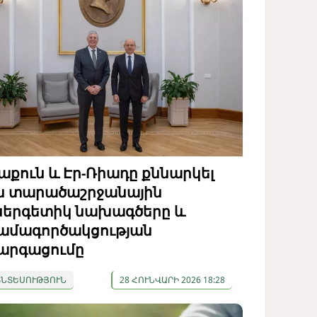
աքուն և Էր-Ռիադը քննարկել
ն տարածաշրջանային
ներգետիկ նախագծերը և
ամագործակցության
արգացումը
ՏՆՏԵՍՈՒԹՅՈՒՆ
28 ՀՈՒՆՎԱՐԻ 2026 18:28