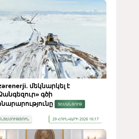
zərenerji. մեկնարկել է
Զանգեզուր» գծի
ինարարությունը
ՏԵՍԱՆՅՈՒԹ
ՏՆՏԵՍՈՒԹՅՈՒՆ
29 ՀՈՒՆՎԱՐԻ 2026 16:17