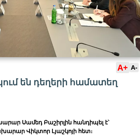
A+
A-
կում են դեղերի համատեղ
րար Սամեդ Բաշիրլին հանդիպել է՝
խարար Վիկտոր Լյաշկոյի հետ։