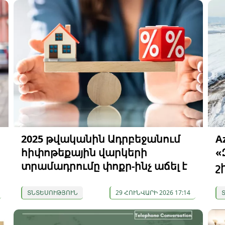
2025 թվականին Ադրբեջանում
A
հիփոթեքային վարկերի
«
տրամադրումը փոքր-ինչ աճել է
շ
ՏՆՏԵՍՈՒԹՅՈՒՆ
29 ՀՈՒՆՎԱՐԻ 2026 17:14