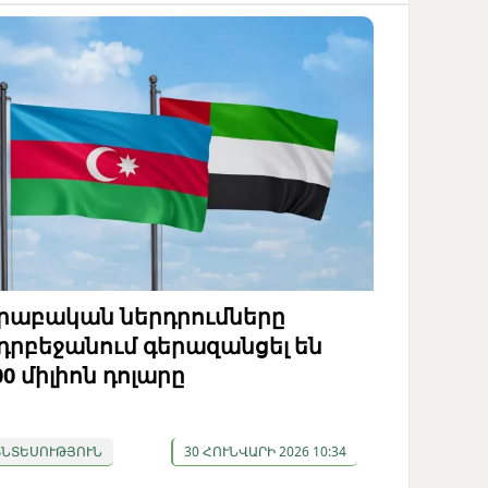
րաբական ներդրումները
դրբեջանում գերազանցել են
00 միլիոն դոլարը
ՏՆՏԵՍՈՒԹՅՈՒՆ
30 ՀՈՒՆՎԱՐԻ 2026 10:34