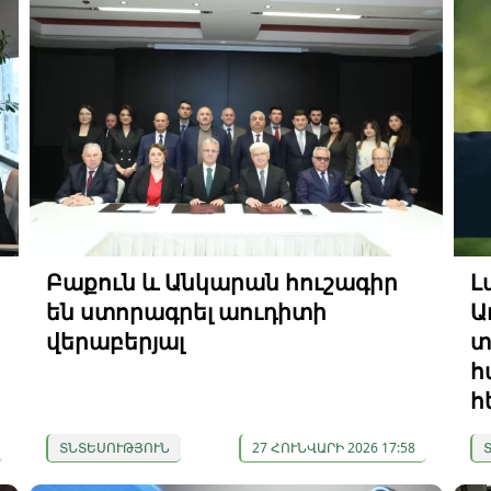
Բաքուն և Անկարան հուշագիր
Լ
են ստորագրել աուդիտի
Ա
վերաբերյալ
տ
հ
հ
ՏՆՏԵՍՈՒԹՅՈՒՆ
27 ՀՈՒՆՎԱՐԻ 2026 17:58