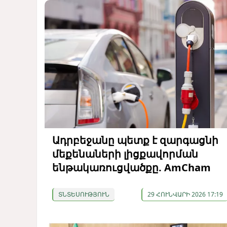
Ադրբեջանը պետք է զարգացնի
մեքենաների լիցքավորման
ենթակառուցվածքը. AmCham
ՏՆՏԵՍՈՒԹՅՈՒՆ
29 ՀՈՒՆՎԱՐԻ 2026 17:19