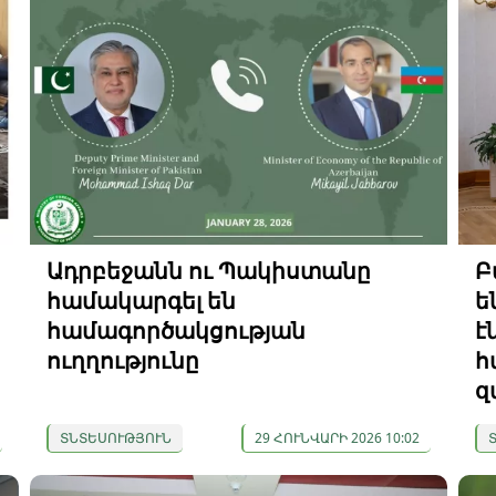
Ադրբեջանն ու Պակիստանը
Բ
համակարգել են
ե
համագործակցության
է
ուղղությունը
հ
զ
ՏՆՏԵՍՈՒԹՅՈՒՆ
29 ՀՈՒՆՎԱՐԻ 2026 10:02