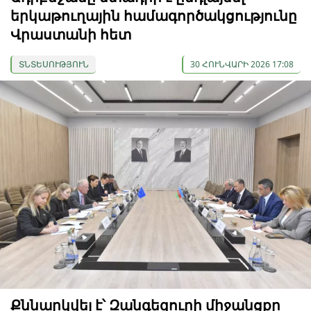
երկաթուղային համագործակցությունը
Վրաստանի հետ
ՏՆՏԵՍՈՒԹՅՈՒՆ
30 ՀՈՒՆՎԱՐԻ 2026 17:08
Քննարկվել է՝ Զանգեզուրի միջանցքը