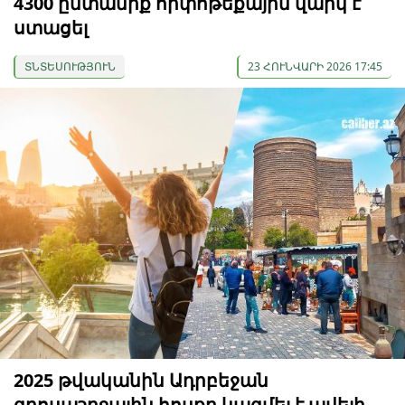
4300 ընտանիք հիփոթեքային վարկ է
ստացել
ՏՆՏԵՍՈՒԹՅՈՒՆ
23 ՀՈՒՆՎԱՐԻ 2026 17:45
2025 թվականին Ադրբեջան
զբոսաշրջային հոսքը կազմել է ավելի