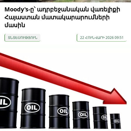
Moody's-ը՝ ադրբեջանական վառելիքի
Հայաստան մատակարարումների
մասին
ՏՆՏԵՍՈՒԹՅՈՒՆ
22 ՀՈՒՆՎԱՐԻ 2026 09:51