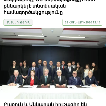
քննարկել է տնտեսական
համագործակցությունը
ՏՆՏԵՍՈՒԹՅՈՒՆ
28 ՀՈՒՆՎԱՐԻ 2026 13:45
Բաքուն և Անկարան հուշագիր են