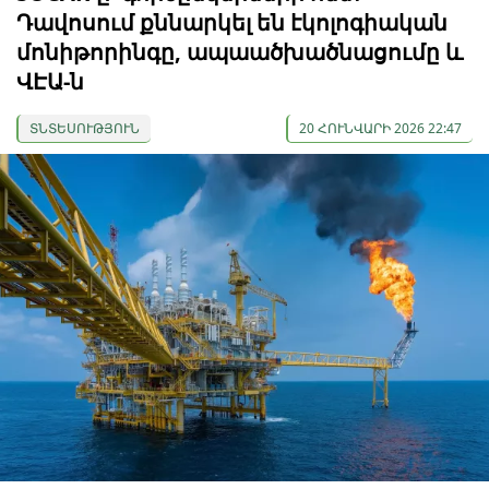
Դավոսում քննարկել են էկոլոգիական
մոնիթորինգը, ապաածխածնացումը և
ՎԷԱ-ն
ՏՆՏԵՍՈՒԹՅՈՒՆ
20 ՀՈՒՆՎԱՐԻ 2026 22:47