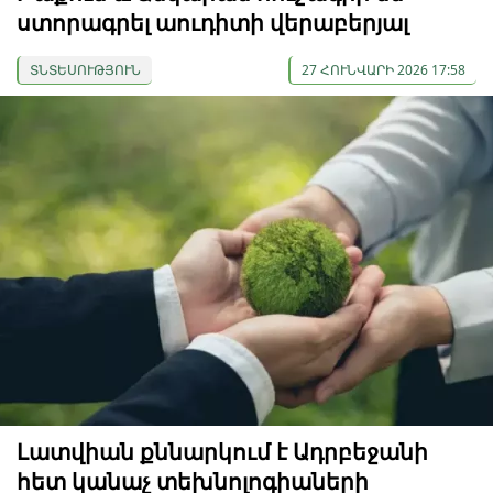
ստորագրել աուդիտի վերաբերյալ
ՏՆՏԵՍՈՒԹՅՈՒՆ
27 ՀՈՒՆՎԱՐԻ 2026 17:58
Լատվիան քննարկում է Ադրբեջանի
հետ կանաչ տեխնոլոգիաների