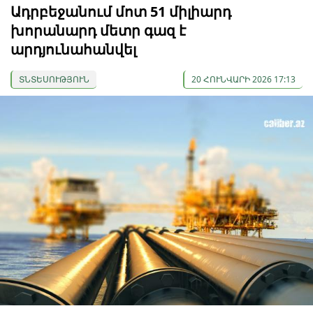
Ադրբեջանում մոտ 51 միլիարդ
խորանարդ մետր գազ է
արդյունահանվել
ՏՆՏԵՍՈՒԹՅՈՒՆ
20 ՀՈՒՆՎԱՐԻ 2026 17:13