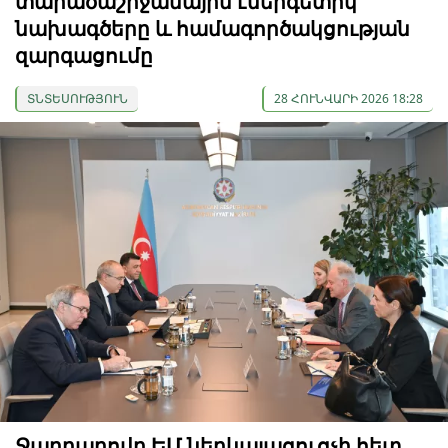
տարածաշրջանային էներգետիկ
նախագծերը և համագործակցության
զարգացումը
ՏՆՏԵՍՈՒԹՅՈՒՆ
28 ՀՈՒՆՎԱՐԻ 2026 18:28
Ջաբբարովը ԵՄ ներկայացուցչի հետ