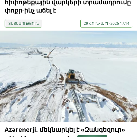
հիփոթեքային վարկերի տրամադրումը
փոքր-ինչ աճել է
ՏՆՏԵՍՈՒԹՅՈՒՆ
29 ՀՈՒՆՎԱՐԻ 2026 17:14
Azərenerji. մեկնարկել է «Զանգեզուր»