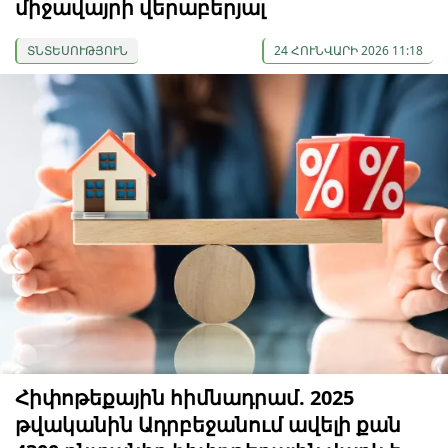
միջավայրի վերաբերյալ
ՏՆՏԵՍՈՒԹՅՈՒՆ
24 ՀՈՒՆՎԱՐԻ 2026 11:18
Հիփոթեքային հիմնադրամ. 2025
թվականին Ադրբեջանում ավելի քան