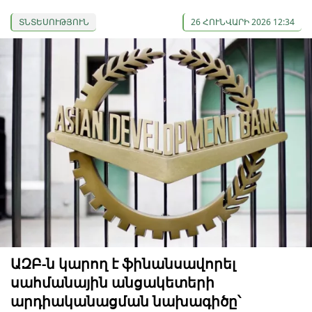
ՏՆՏԵՍՈՒԹՅՈՒՆ
26 ՀՈՒՆՎԱՐԻ 2026 12:34
ԱԶԲ-ն կարող է ֆինանսավորել
սահմանային անցակետերի
արդիականացման նախագիծը՝