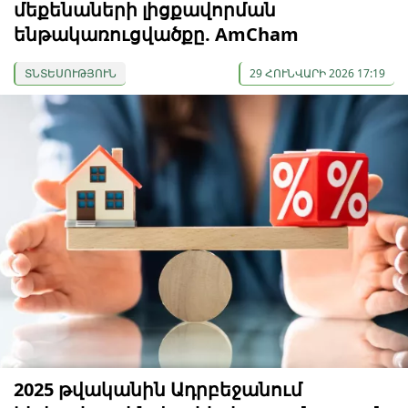
մեքենաների լիցքավորման
ենթակառուցվածքը. AmCham
ՏՆՏԵՍՈՒԹՅՈՒՆ
29 ՀՈՒՆՎԱՐԻ 2026 17:19
2025 թվականին Ադրբեջանում