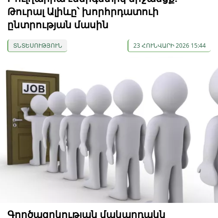
Թուրալ Ալիևը՝ խորհրդատուի
ընտրության մասին
ՏՆՏԵՍՈՒԹՅՈՒՆ
23 ՀՈՒՆՎԱՐԻ 2026 15:44
Գործազրկության մակարդակն