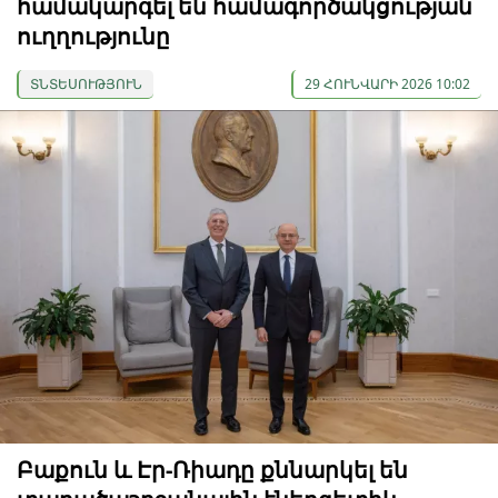
համակարգել են համագործակցության
ուղղությունը
ՏՆՏԵՍՈՒԹՅՈՒՆ
29 ՀՈՒՆՎԱՐԻ 2026 10:02
Բաքուն և Էր-Ռիադը քննարկել են