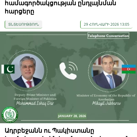
համագործակցության ընդլայնման
հարցերը
ՏՆՏԵՍՈՒԹՅՈՒՆ
29 ՀՈՒՆՎԱՐԻ 2026 13:05
Ադրբեջանն ու Պակիստանը