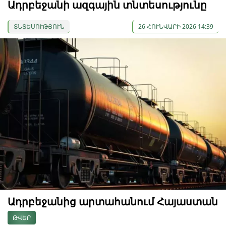
Ադրբեջանի ազգային տնտեսությունը
ՏՆՏԵՍՈՒԹՅՈՒՆ
26 ՀՈՒՆՎԱՐԻ 2026 14:39
Ադրբեջանից արտահանում Հայաստան
ԹՎԵՐ