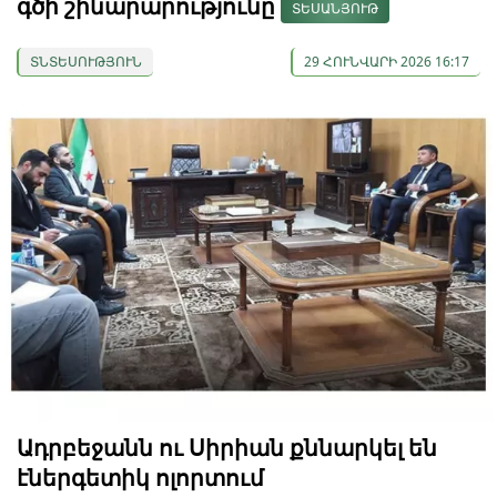
գծի շինարարությունը
ՏԵՍԱՆՅՈՒԹ
ՏՆՏԵՍՈՒԹՅՈՒՆ
29 ՀՈՒՆՎԱՐԻ 2026 16:17
Ադրբեջանն ու Սիրիան քննարկել են
էներգետիկ ոլորտում