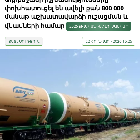
փոխհատուցել են ավելի քան 800 000
մանաթ աշխատավարձի ուշացման և
վնասների համար
2025 ԹՎԱԿԱՆԻՆ / ԼՈՒՍԱՆԿԱՐ
ՏՆՏԵՍՈՒԹՅՈՒՆ
22 ՀՈՒՆՎԱՐԻ 2026 15:25