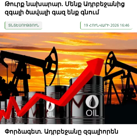
Թուրք նախարար. Մենք Ադրբեջանից
զգալի ծավալի գազ ենք գնում
ՏՆՏԵՍՈՒԹՅՈՒՆ
19 ՀՈՒՆՎԱՐԻ 2026 16:46
Փորձագետ. Ադրբեջանը զգալիորեն