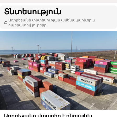
Տնտեսություն
Ադրբեջանի տնտեսության ամենակարևոր և
օպերատիվ լուրերը
Ադրբեջանը մտադիր է ընդլայնել