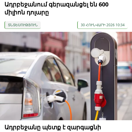
Ադրբեջանում գերազանցել են 600
միլիոն դոլարը
ՏՆՏԵՍՈՒԹՅՈՒՆ
30 ՀՈՒՆՎԱՐԻ 2026 10:34
Ադրբեջանը պետք է զարգացնի