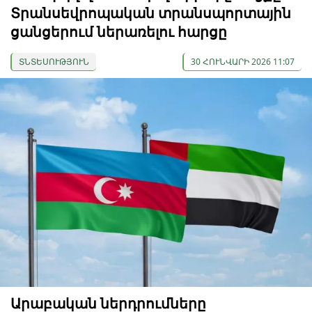
Տրանսեվրոպական տրանսպորտային
ցանցերում ներառելու հարցը
ՏՆՏԵՍՈՒԹՅՈՒՆ
30 ՀՈՒՆՎԱՐԻ 2026 11:07
Արաբական ներդրումները