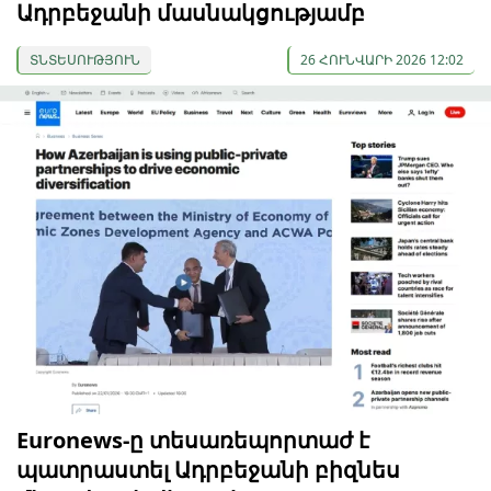
Ադրբեջանի մասնակցությամբ
ՏՆՏԵՍՈՒԹՅՈՒՆ
26 ՀՈՒՆՎԱՐԻ 2026 12:02
Euronews-ը տեսառեպորտաժ է
պատրաստել Ադրբեջանի բիզնես