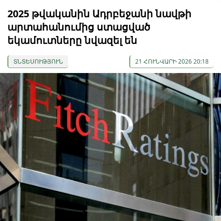
2025 թվականին Ադրբեջանի նավթի
արտահանումից ստացված
եկամուտները նվազել են
ՏՆՏԵՍՈՒԹՅՈՒՆ
21 ՀՈՒՆՎԱՐԻ 2026 20:18