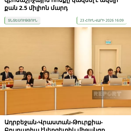
քան 2.5 միլիոն մարդ
ՏՆՏԵՍՈՒԹՅՈՒՆ
23 ՀՈՒՆՎԱՐԻ 2026 16:09
Ադրբեջան-Վրաստան-Թուրքիա-
Բուլղարիա էներգետիկ միջանցք.