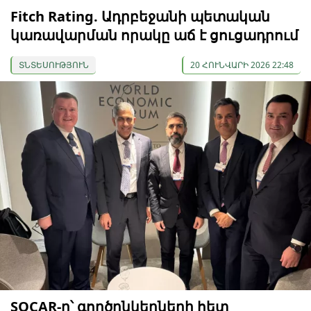
Fitch Rating. Ադրբեջանի պետական
կառավարման որակը աճ է ցուցադրում
ՏՆՏԵՍՈՒԹՅՈՒՆ
20 ՀՈՒՆՎԱՐԻ 2026 22:48
SOCAR-ը՝ գործընկերների հետ