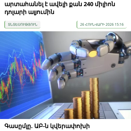
արտահանել է ավելի քան 240 միլիոն
դոլարի ալյումին
ՏՆՏԵՍՈՒԹՅՈՒՆ
26 ՀՈՒՆՎԱՐԻ 2026 15:16
Գասըմլը. ԱԲ-ն կվերափոխի