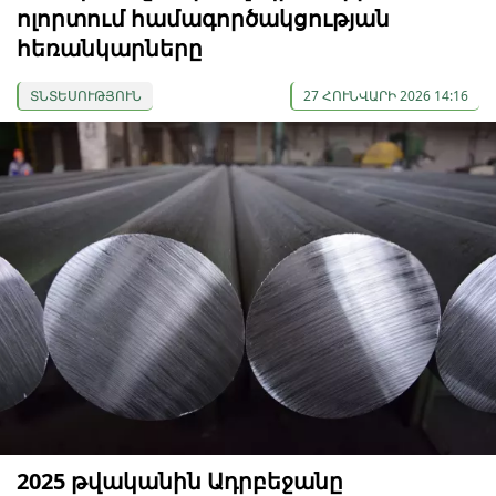
ոլորտում համագործակցության
հեռանկարները
ՏՆՏԵՍՈՒԹՅՈՒՆ
27 ՀՈՒՆՎԱՐԻ 2026 14:16
2025 թվականին Ադրբեջանը