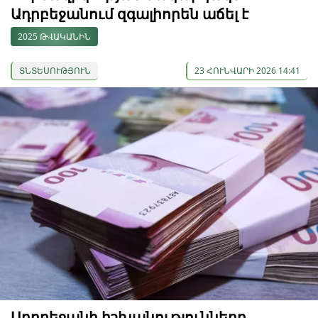
Ադրբեջանում զգալիորեն աճել է
2025 ԹՎԱԿԱՆԻՆ
ՏՆՏԵՍՈՒԹՅՈՒՆ
23 ՀՈՒՆՎԱՐԻ 2026 14:41
Ադրբեջանի իշխանությունները