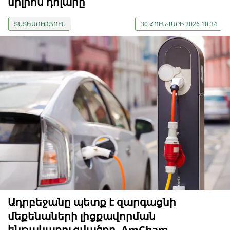
միլիոն դոլարը
ՏՆՏԵՍՈՒԹՅՈՒՆ
30 ՀՈՒՆՎԱՐԻ 2026 10:34
Ադրբեջանը պետք է զարգացնի
մեքենաների լիցքավորման
ենթակառուցվածքը. AmCham