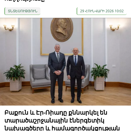
ՏՆՏԵՍՈՒԹՅՈՒՆ
29 ՀՈՒՆՎԱՐԻ 2026 10:02
Բաքուն և Էր-Ռիադը քննարկել են
տարածաշրջանային էներգետիկ
նախագծերը և համագործակցության