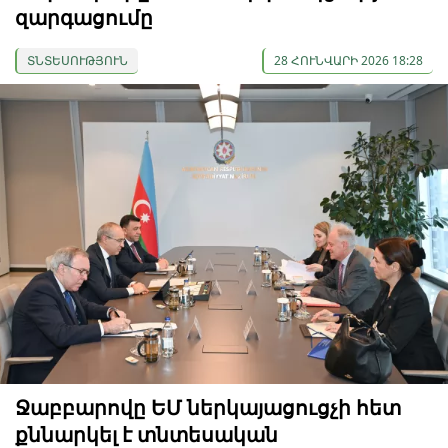
զարգացումը
ՏՆՏԵՍՈՒԹՅՈՒՆ
28 ՀՈՒՆՎԱՐԻ 2026 18:28
Ջաբբարովը ԵՄ ներկայացուցչի հետ
քննարկել է տնտեսական