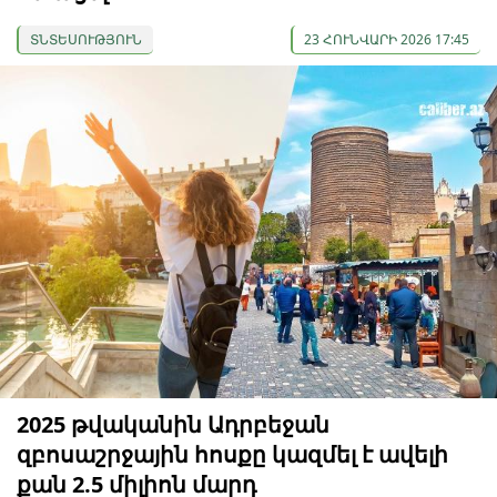
ՏՆՏԵՍՈՒԹՅՈՒՆ
23 ՀՈՒՆՎԱՐԻ 2026 17:45
2025 թվականին Ադրբեջան
զբոսաշրջային հոսքը կազմել է ավելի
քան 2.5 միլիոն մարդ