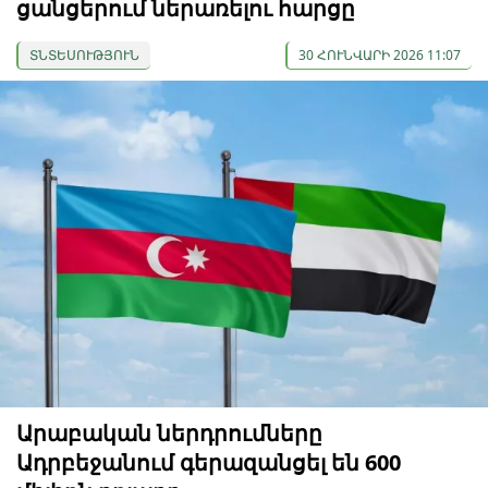
ցանցերում ներառելու հարցը
ՏՆՏԵՍՈՒԹՅՈՒՆ
30 ՀՈՒՆՎԱՐԻ 2026 11:07
Արաբական ներդրումները
Ադրբեջանում գերազանցել են 600