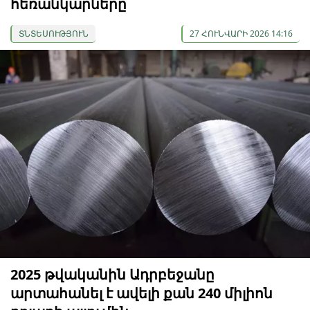
հեռանկարները
ՏՆՏԵՍՈՒԹՅՈՒՆ
27 ՀՈՒՆՎԱՐԻ 2026 14:16
2025 թվականին Ադրբեջանը
արտահանել է ավելի քան 240 միլիոն