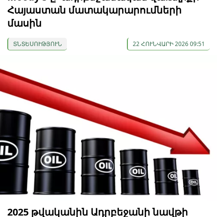
Հայաստան մատակարարումների
մասին
ՏՆՏԵՍՈՒԹՅՈՒՆ
22 ՀՈՒՆՎԱՐԻ 2026 09:51
2025 թվականին Ադրբեջանի նավթի