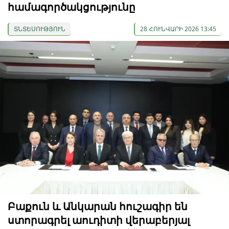
համագործակցությունը
ՏՆՏԵՍՈՒԹՅՈՒՆ
28 ՀՈՒՆՎԱՐԻ 2026 13:45
Բաքուն և Անկարան հուշագիր են
ստորագրել աուդիտի վերաբերյալ