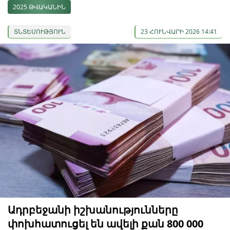
2025 ԹՎԱԿԱՆԻՆ
ՏՆՏԵՍՈՒԹՅՈՒՆ
23 ՀՈՒՆՎԱՐԻ 2026 14:41
Ադրբեջանի իշխանությունները
փոխհատուցել են ավելի քան 800 000