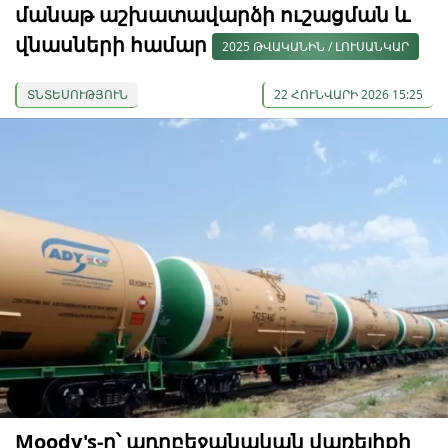
մանաթ աշխատավարձի ուշացման և
վնասների համար
2025 ԹՎԱԿԱՆԻՆ / ԼՈՒՍԱՆԿԱՐ
ՏՆՏԵՍՈՒԹՅՈՒՆ
22 ՀՈՒՆՎԱՐԻ 2026 15:25
Moody's-ը՝ ադրբեջանական վառելիքի