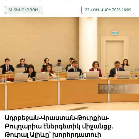
ՏՆՏԵՍՈՒԹՅՈՒՆ
23 ՀՈՒՆՎԱՐԻ 2026 16:09
Ադրբեջան-Վրաստան-Թուրքիա-
Բուլղարիա էներգետիկ միջանցք.
Թուրալ Ալիևը՝ խորհրդատուի