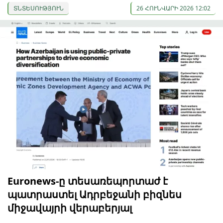
ՏՆՏԵՍՈՒԹՅՈՒՆ
26 ՀՈՒՆՎԱՐԻ 2026 12:02
Euronews-ը տեսառեպորտաժ է
պատրաստել Ադրբեջանի բիզնես
միջավայրի վերաբերյալ