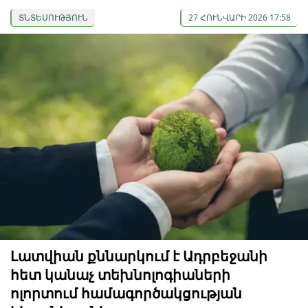
ՏՆՏԵՍՈՒԹՅՈՒՆ
27 ՀՈՒՆՎԱՐԻ 2026 17:58
Լատվիան քննարկում է Ադրբեջանի
հետ կանաչ տեխնոլոգիաների
ոլորտում համագործակցության