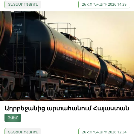
ՏՆՏԵՍՈՒԹՅՈՒՆ
26 ՀՈՒՆՎԱՐԻ 2026 14:39
Ադրբեջանից արտահանում Հայաստան
ԹՎԵՐ
ՏՆՏԵՍՈՒԹՅՈՒՆ
26 ՀՈՒՆՎԱՐԻ 2026 12:34