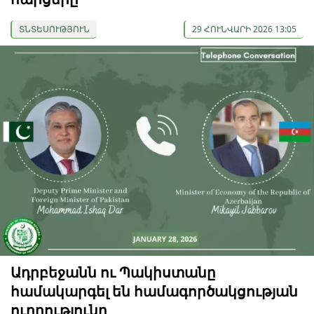
ՏՆՏԵՍՈՒԹՅՈՒՆ
29 ՀՈՒՆՎԱՐԻ 2026 13:05
Ադրբեջանն ու Պակիստանը
համակարգել են համագործակցության
ուղղությունը