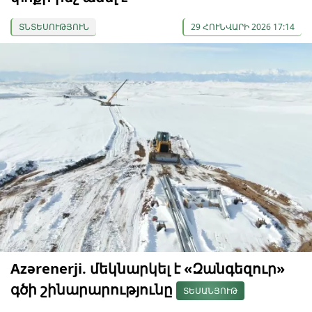
ՏՆՏԵՍՈՒԹՅՈՒՆ
29 ՀՈՒՆՎԱՐԻ 2026 17:14
Azərenerji. մեկնարկել է «Զանգեզուր»
գծի շինարարությունը
ՏԵՍԱՆՅՈՒԹ