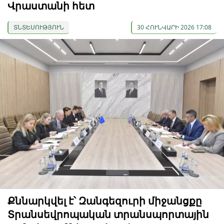
Վրաստանի հետ
ՏՆՏԵՍՈՒԹՅՈՒՆ
30 ՀՈՒՆՎԱՐԻ 2026 17:08
Քննարկվել է՝ Զանգեզուրի միջանցքը
Տրանսեվրոպական տրանսպորտային