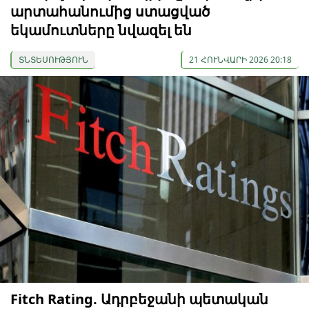
արտահանումից ստացված
եկամուտները նվազել են
ՏՆՏԵՍՈՒԹՅՈՒՆ
21 ՀՈՒՆՎԱՐԻ 2026 20:18
Fitch Rating. Ադրբեջանի պետական