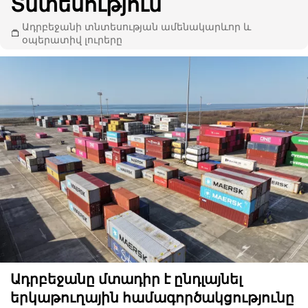
Տնտեսություն
Ադրբեջանի տնտեսության ամենակարևոր և
օպերատիվ լուրերը
Ադրբեջանը մտադիր է ընդլայնել
երկաթուղային համագործակցությունը