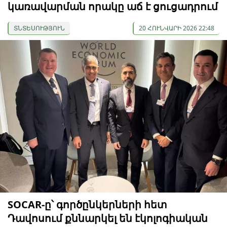
կառավարման որակը աճ է ցուցադրում
ՏՆՏԵՍՈՒԹՅՈՒՆ
20 ՀՈՒՆՎԱՐԻ 2026 22:48
SOCAR-ը՝ գործընկերների հետ
Դավոսում քննարկել են էկոլոգիական