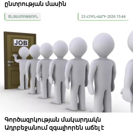
ընտրության մասին
ՏՆՏԵՍՈՒԹՅՈՒՆ
23 ՀՈՒՆՎԱՐԻ 2026 15:44
Գործազրկության մակարդակն
Ադրբեջանում զգալիորեն աճել է