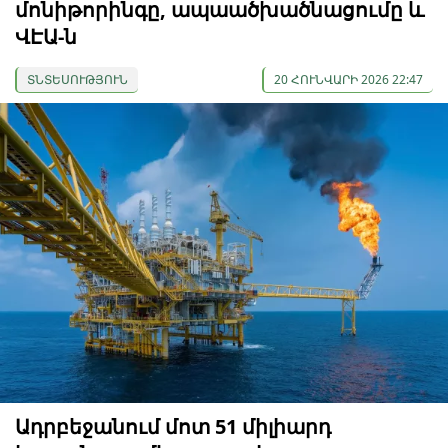
մոնիթորինգը, ապաածխածնացումը և
ՎԷԱ-ն
ՏՆՏԵՍՈՒԹՅՈՒՆ
20 ՀՈՒՆՎԱՐԻ 2026 22:47
Ադրբեջանում մոտ 51 միլիարդ