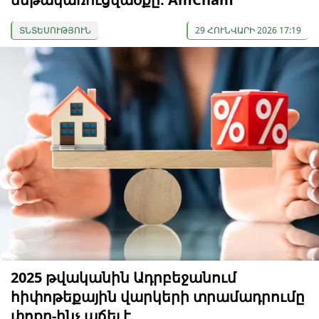
ՏՆՏԵՍՈՒԹՅՈՒՆ
29 ՀՈՒՆՎԱՐԻ 2026 17:19
2025 թվականին Ադրբեջանում
հիփոթեքային վարկերի տրամադրումը
փոքր-ինչ աճել է