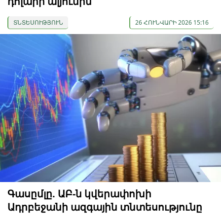
դոլարի ալյումին
ՏՆՏԵՍՈՒԹՅՈՒՆ
26 ՀՈՒՆՎԱՐԻ 2026 15:16
Գասըմլը. ԱԲ-ն կվերափոխի
Ադրբեջանի ազգային տնտեսությունը