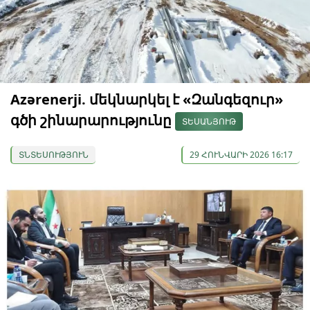
Azərenerji. մեկնարկել է «Զանգեզուր»
գծի շինարարությունը
ՏԵՍԱՆՅՈՒԹ
ՏՆՏԵՍՈՒԹՅՈՒՆ
29 ՀՈՒՆՎԱՐԻ 2026 16:17