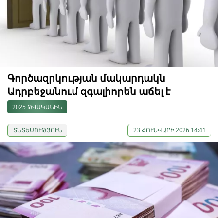
Գործազրկության մակարդակն
Ադրբեջանում զգալիորեն աճել է
2025 ԹՎԱԿԱՆԻՆ
ՏՆՏԵՍՈՒԹՅՈՒՆ
23 ՀՈՒՆՎԱՐԻ 2026 14:41