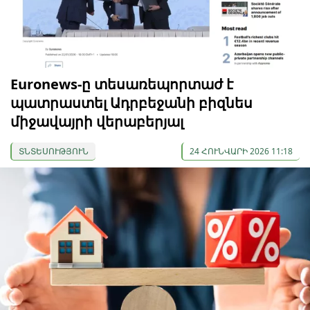
Euronews-ը տեսառեպորտաժ է
պատրաստել Ադրբեջանի բիզնես
միջավայրի վերաբերյալ
ՏՆՏԵՍՈՒԹՅՈՒՆ
24 ՀՈՒՆՎԱՐԻ 2026 11:18