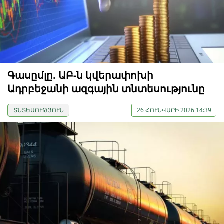
Գասըմլը. ԱԲ-ն կվերափոխի
Ադրբեջանի ազգային տնտեսությունը
ՏՆՏԵՍՈՒԹՅՈՒՆ
26 ՀՈՒՆՎԱՐԻ 2026 14:39