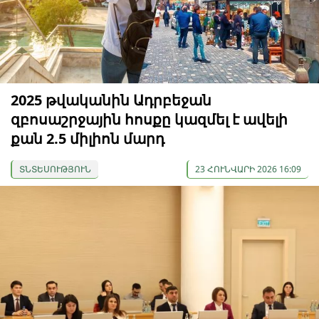
2025 թվականին Ադրբեջան
զբոսաշրջային հոսքը կազմել է ավելի
քան 2.5 միլիոն մարդ
ՏՆՏԵՍՈՒԹՅՈՒՆ
23 ՀՈՒՆՎԱՐԻ 2026 16:09