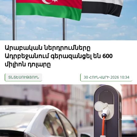
Արաբական ներդրումները
Ադրբեջանում գերազանցել են 600
միլիոն դոլարը
ՏՆՏԵՍՈՒԹՅՈՒՆ
30 ՀՈՒՆՎԱՐԻ 2026 10:34