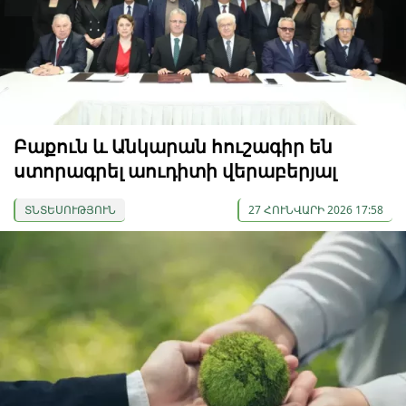
Բաքուն և Անկարան հուշագիր են
ստորագրել աուդիտի վերաբերյալ
ՏՆՏԵՍՈՒԹՅՈՒՆ
27 ՀՈՒՆՎԱՐԻ 2026 17:58