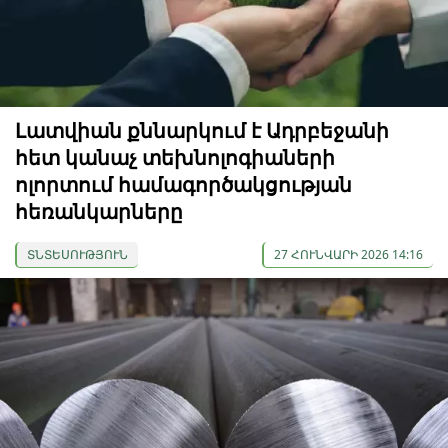
Լատվիան քննարկում է Ադրբեջանի
հետ կանաչ տեխնոլոգիաների
ոլորտում համագործակցության
հեռանկարները
ՏՆՏԵՍՈՒԹՅՈՒՆ
27 ՀՈՒՆՎԱՐԻ 2026 14:16