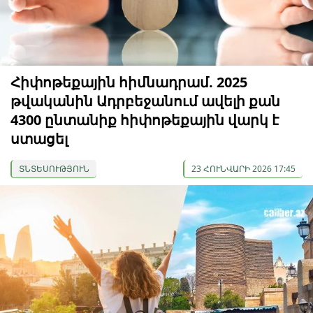
Հիփոթեքային հիմնադրամ. 2025
թվականին Ադրբեջանում ավելի քան
4300 ընտանիք հիփոթեքային վարկ է
ստացել
ՏՆՏԵՍՈՒԹՅՈՒՆ
23 ՀՈՒՆՎԱՐԻ 2026 17:45