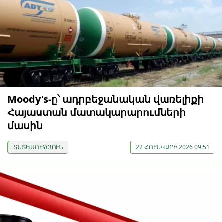
Moody's-ը՝ ադրբեջանական վառելիքի
Հայաստան մատակարարումների
մասին
ՏՆՏԵՍՈՒԹՅՈՒՆ
22 ՀՈՒՆՎԱՐԻ 2026 09:51