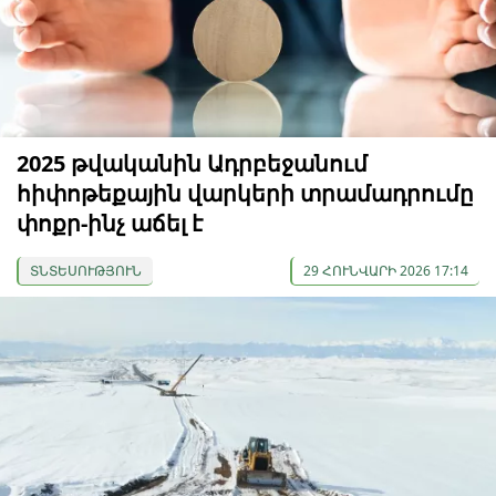
2025 թվականին Ադրբեջանում
հիփոթեքային վարկերի տրամադրումը
փոքր-ինչ աճել է
ՏՆՏԵՍՈՒԹՅՈՒՆ
29 ՀՈՒՆՎԱՐԻ 2026 17:14