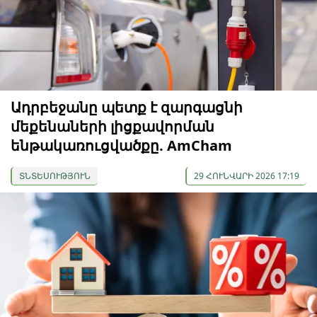
Ադրբեջանը պետք է զարգացնի
մեքենաների լիցքավորման
ենթակառուցվածքը. AmCham
ՏՆՏԵՍՈՒԹՅՈՒՆ
29 ՀՈՒՆՎԱՐԻ 2026 17:19