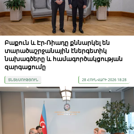
Բաքուն և Էր-Ռիադը քննարկել են
տարածաշրջանային էներգետիկ
նախագծերը և համագործակցության
զարգացումը
ՏՆՏԵՍՈՒԹՅՈՒՆ
28 ՀՈՒՆՎԱՐԻ 2026 18:28