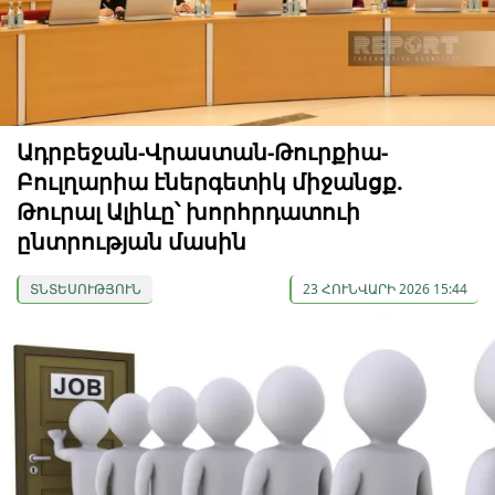
Ադրբեջան-Վրաստան-Թուրքիա-
Բուլղարիա էներգետիկ միջանցք.
Թուրալ Ալիևը՝ խորհրդատուի
ընտրության մասին
ՏՆՏԵՍՈՒԹՅՈՒՆ
23 ՀՈՒՆՎԱՐԻ 2026 15:44