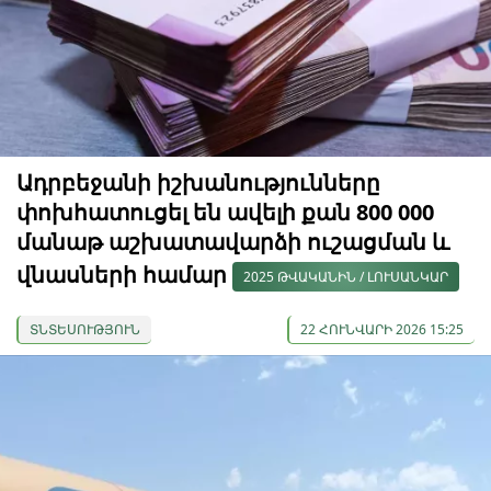
Ադրբեջանի իշխանությունները
փոխհատուցել են ավելի քան 800 000
մանաթ աշխատավարձի ուշացման և
վնասների համար
2025 ԹՎԱԿԱՆԻՆ / ԼՈՒՍԱՆԿԱՐ
ՏՆՏԵՍՈՒԹՅՈՒՆ
22 ՀՈՒՆՎԱՐԻ 2026 15:25