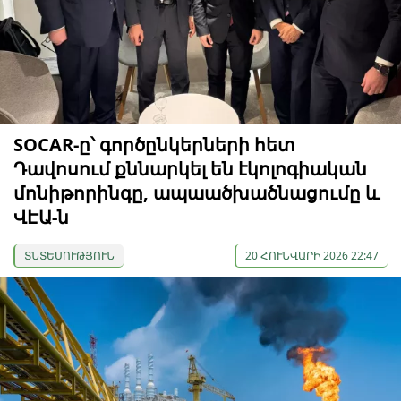
SOCAR-ը՝ գործընկերների հետ
Դավոսում քննարկել են էկոլոգիական
մոնիթորինգը, ապաածխածնացումը և
ՎԷԱ-ն
ՏՆՏԵՍՈՒԹՅՈՒՆ
20 ՀՈՒՆՎԱՐԻ 2026 22:47