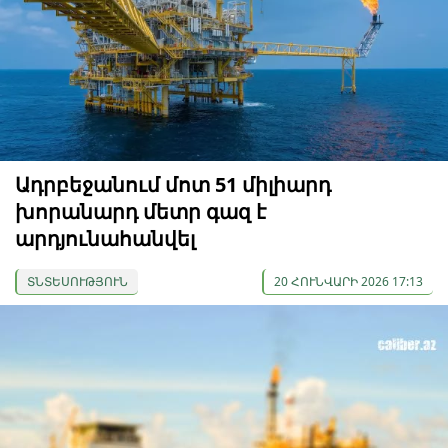
Ադրբեջանում մոտ 51 միլիարդ
խորանարդ մետր գազ է
արդյունահանվել
ՏՆՏԵՍՈՒԹՅՈՒՆ
20 ՀՈՒՆՎԱՐԻ 2026 17:13