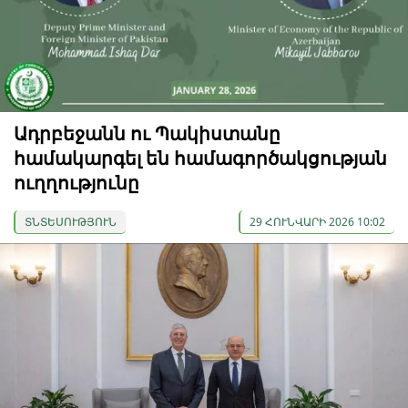
Ադրբեջանն ու Պակիստանը
համակարգել են համագործակցության
ուղղությունը
ՏՆՏԵՍՈՒԹՅՈՒՆ
29 ՀՈՒՆՎԱՐԻ 2026 10:02