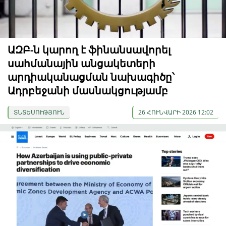
ԱԶԲ-ն կարող է ֆինանսավորել
սահմանային անցակետերի
արդիականացման նախագիծը՝
Ադրբեջանի մասնակցությամբ
ՏՆՏԵՍՈՒԹՅՈՒՆ
26 ՀՈՒՆՎԱՐԻ 2026 12:02