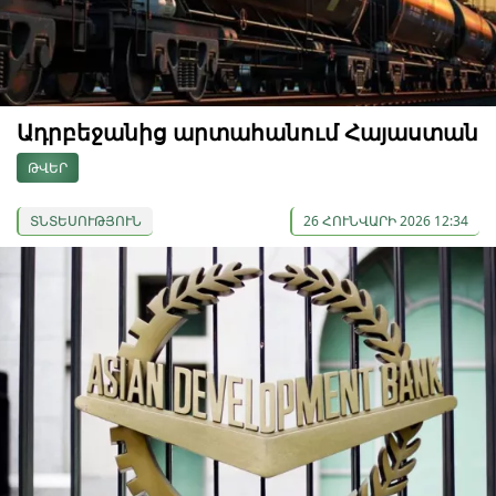
Ադրբեջանից արտահանում Հայաստան
ԹՎԵՐ
ՏՆՏԵՍՈՒԹՅՈՒՆ
26 ՀՈՒՆՎԱՐԻ 2026 12:34