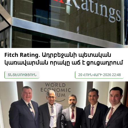
Fitch Rating. Ադրբեջանի պետական
կառավարման որակը աճ է ցուցադրում
ՏՆՏԵՍՈՒԹՅՈՒՆ
20 ՀՈՒՆՎԱՐԻ 2026 22:48