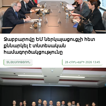
Ջաբբարովը ԵՄ ներկայացուցչի հետ
քննարկել է տնտեսական
համագործակցությունը
ՏՆՏԵՍՈՒԹՅՈՒՆ
28 ՀՈՒՆՎԱՐԻ 2026 13:45