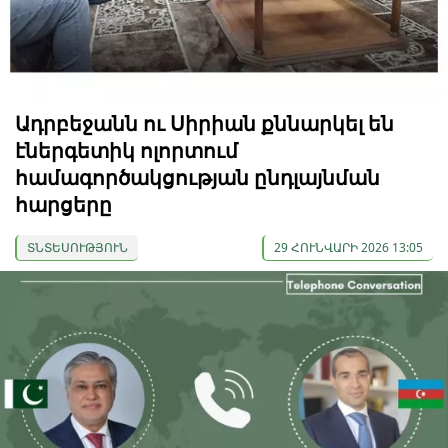
Ադրբեջանն ու Սիրիան քննարկել են
էներգետիկ ոլորտում
համագործակցության ընդլայնման
հարցերը
ՏՆՏԵՍՈՒԹՅՈՒՆ
29 ՀՈՒՆՎԱՐԻ 2026 13:05