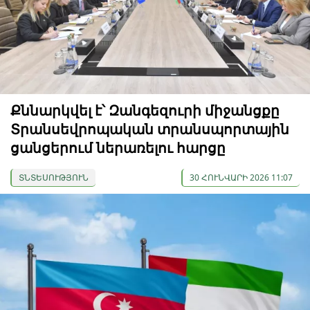
Քննարկվել է՝ Զանգեզուրի միջանցքը
Տրանսեվրոպական տրանսպորտային
ցանցերում ներառելու հարցը
ՏՆՏԵՍՈՒԹՅՈՒՆ
30 ՀՈՒՆՎԱՐԻ 2026 11:07