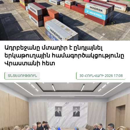
Ադրբեջանը մտադիր է ընդլայնել
երկաթուղային համագործակցությունը
Վրաստանի հետ
ՏՆՏԵՍՈՒԹՅՈՒՆ
30 ՀՈՒՆՎԱՐԻ 2026 17:08