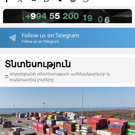
Follow us on Telegram
Follow us on Telegram
Տնտեսություն
Ադրբեջանի տնտեսության ամենակարևոր և
օպերատիվ լուրերը