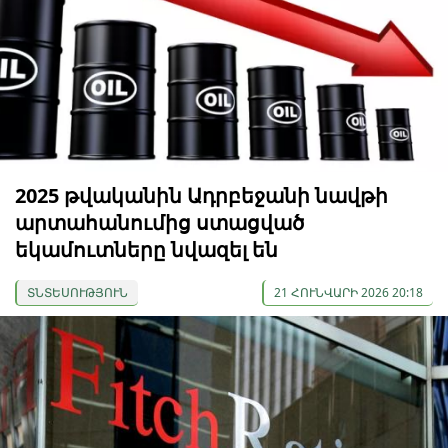
2025 թվականին Ադրբեջանի նավթի
արտահանումից ստացված
եկամուտները նվազել են
ՏՆՏԵՍՈՒԹՅՈՒՆ
21 ՀՈՒՆՎԱՐԻ 2026 20:18