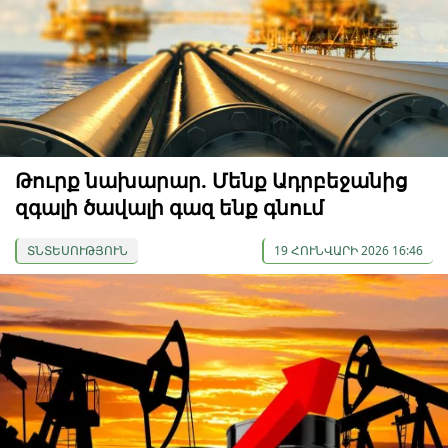
Թուրք նախարար. Մենք Ադրբեջանից
զգալի ծավալի գազ ենք գնում
ՏՆՏԵՍՈՒԹՅՈՒՆ
19 ՀՈՒՆՎԱՐԻ 2026 16:46