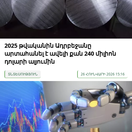
2025 թվականին Ադրբեջանը
արտահանել է ավելի քան 240 միլիոն
դոլարի ալյումին
ՏՆՏԵՍՈՒԹՅՈՒՆ
26 ՀՈՒՆՎԱՐԻ 2026 15:16