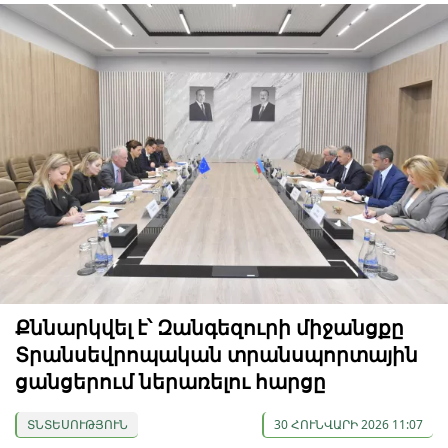
Քննարկվել է՝ Զանգեզուրի միջանցքը
Տրանսեվրոպական տրանսպորտային
ցանցերում ներառելու հարցը
ՏՆՏԵՍՈՒԹՅՈՒՆ
30 ՀՈՒՆՎԱՐԻ 2026 11:07