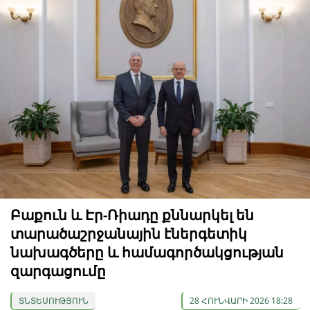
Բաքուն և Էր-Ռիադը քննարկել են
տարածաշրջանային էներգետիկ
նախագծերը և համագործակցության
զարգացումը
ՏՆՏԵՍՈՒԹՅՈՒՆ
28 ՀՈՒՆՎԱՐԻ 2026 18:28