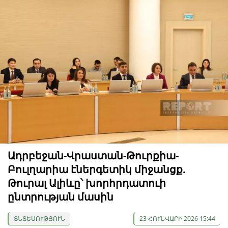
Ադրբեջան-Վրաստան-Թուրքիա-
Բուլղարիա էներգետիկ միջանցք.
Թուրալ Ալիևը՝ խորհրդատուի
ընտրության մասին
ՏՆՏԵՍՈՒԹՅՈՒՆ
23 ՀՈՒՆՎԱՐԻ 2026 15:44