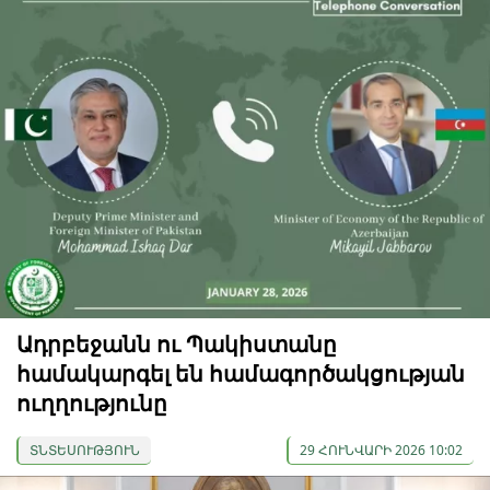
Ադրբեջանն ու Պակիստանը
համակարգել են համագործակցության
ուղղությունը
ՏՆՏԵՍՈՒԹՅՈՒՆ
29 ՀՈՒՆՎԱՐԻ 2026 10:02