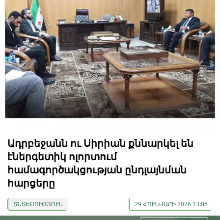
Ադրբեջանն ու Սիրիան քննարկել են
էներգետիկ ոլորտում
համագործակցության ընդլայնման
հարցերը
ՏՆՏԵՍՈՒԹՅՈՒՆ
29 ՀՈՒՆՎԱՐԻ 2026 13:05