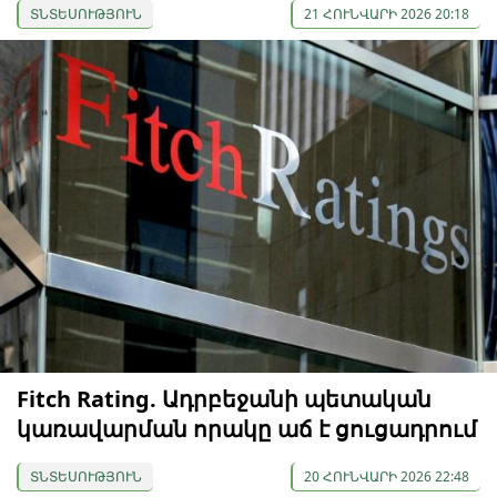
ՏՆՏԵՍՈՒԹՅՈՒՆ
21 ՀՈՒՆՎԱՐԻ 2026 20:18
Fitch Rating. Ադրբեջանի պետական
կառավարման որակը աճ է ցուցադրում
ՏՆՏԵՍՈՒԹՅՈՒՆ
20 ՀՈՒՆՎԱՐԻ 2026 22:48