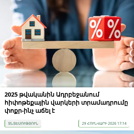
2025 թվականին Ադրբեջանում
հիփոթեքային վարկերի տրամադրումը
փոքր-ինչ աճել է
ՏՆՏԵՍՈՒԹՅՈՒՆ
29 ՀՈՒՆՎԱՐԻ 2026 17:14