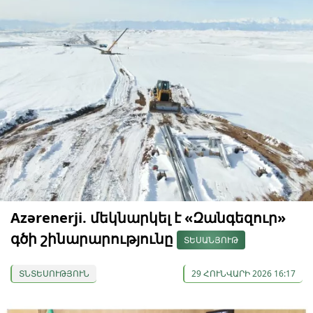
Azərenerji. մեկնարկել է «Զանգեզուր»
գծի շինարարությունը
ՏԵՍԱՆՅՈՒԹ
ՏՆՏԵՍՈՒԹՅՈՒՆ
29 ՀՈՒՆՎԱՐԻ 2026 16:17