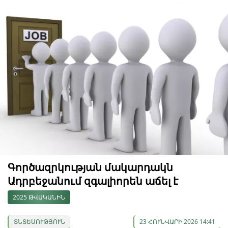
Գործազրկության մակարդակն
Ադրբեջանում զգալիորեն աճել է
2025 ԹՎԱԿԱՆԻՆ
ՏՆՏԵՍՈՒԹՅՈՒՆ
23 ՀՈՒՆՎԱՐԻ 2026 14:41