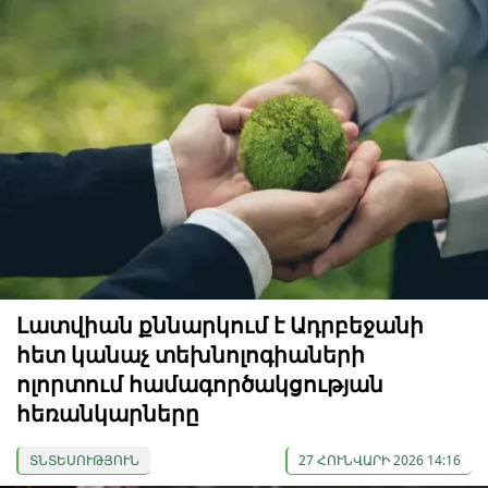
Լատվիան քննարկում է Ադրբեջանի
հետ կանաչ տեխնոլոգիաների
ոլորտում համագործակցության
հեռանկարները
ՏՆՏԵՍՈՒԹՅՈՒՆ
27 ՀՈՒՆՎԱՐԻ 2026 14:16