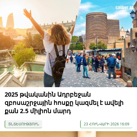
2025 թվականին Ադրբեջան
զբոսաշրջային հոսքը կազմել է ավելի
քան 2.5 միլիոն մարդ
ՏՆՏԵՍՈՒԹՅՈՒՆ
23 ՀՈՒՆՎԱՐԻ 2026 16:09