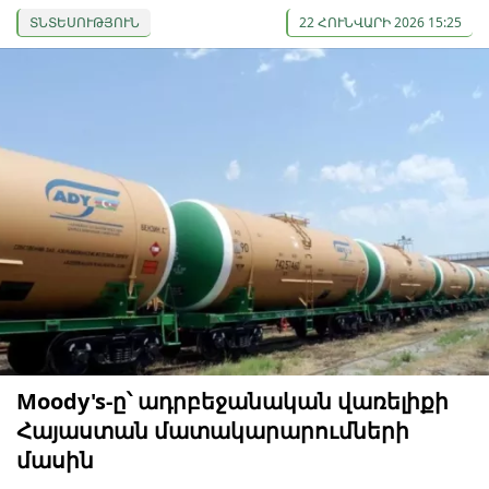
ՏՆՏԵՍՈՒԹՅՈՒՆ
22 ՀՈՒՆՎԱՐԻ 2026 15:25
Moody's-ը՝ ադրբեջանական վառելիքի
Հայաստան մատակարարումների
մասին