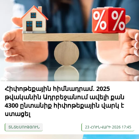
Հիփոթեքային հիմնադրամ. 2025
թվականին Ադրբեջանում ավելի քան
4300 ընտանիք հիփոթեքային վարկ է
ստացել
ՏՆՏԵՍՈՒԹՅՈՒՆ
23 ՀՈՒՆՎԱՐԻ 2026 17:45