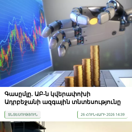
Գասըմլը. ԱԲ-ն կվերափոխի
Ադրբեջանի ազգային տնտեսությունը
ՏՆՏԵՍՈՒԹՅՈՒՆ
26 ՀՈՒՆՎԱՐԻ 2026 14:39