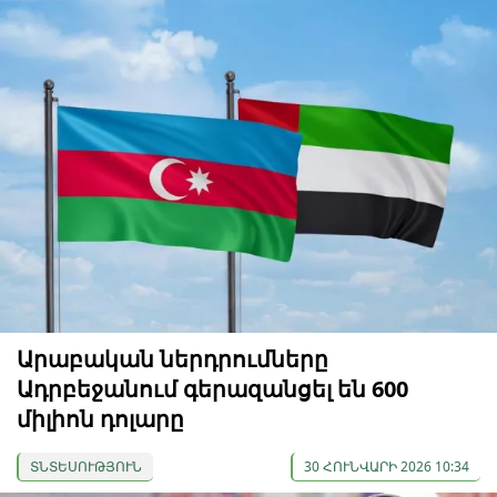
Արաբական ներդրումները
Ադրբեջանում գերազանցել են 600
միլիոն դոլարը
ՏՆՏԵՍՈՒԹՅՈՒՆ
30 ՀՈՒՆՎԱՐԻ 2026 10:34