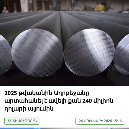
2025 թվականին Ադրբեջանը
արտահանել է ավելի քան 240 միլիոն
դոլարի ալյումին
ՏՆՏԵՍՈՒԹՅՈՒՆ
26 ՀՈՒՆՎԱՐԻ 2026 15:16