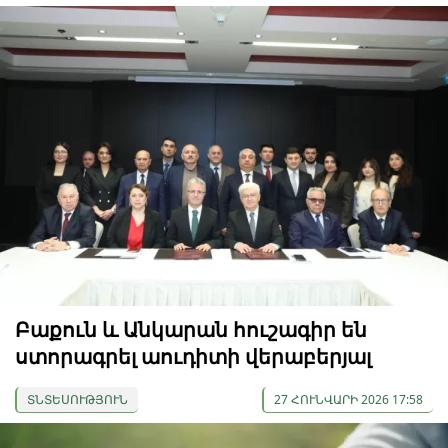
Բաքուն և Անկարան հուշագիր են
ստորագրել աուդիտի վերաբերյալ
ՏՆՏԵՍՈՒԹՅՈՒՆ
27 ՀՈՒՆՎԱՐԻ 2026 17:58