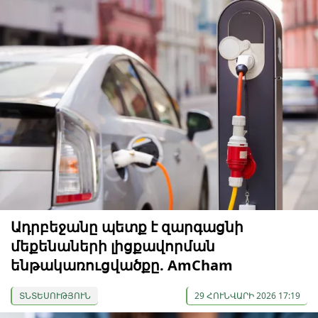
Ադրբեջանը պետք է զարգացնի
մեքենաների լիցքավորման
ենթակառուցվածքը. AmCham
ՏՆՏԵՍՈՒԹՅՈՒՆ
29 ՀՈՒՆՎԱՐԻ 2026 17:19