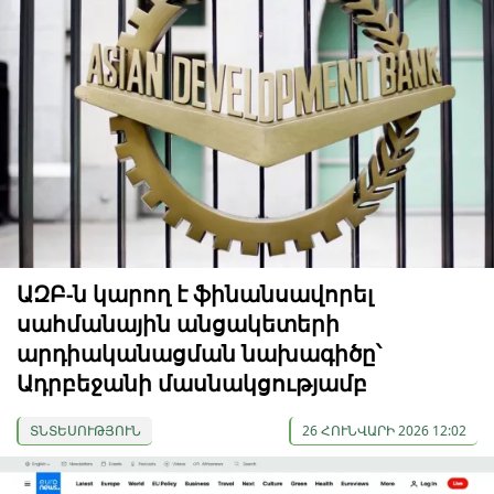
ԱԶԲ-ն կարող է ֆինանսավորել
սահմանային անցակետերի
արդիականացման նախագիծը՝
Ադրբեջանի մասնակցությամբ
ՏՆՏԵՍՈՒԹՅՈՒՆ
26 ՀՈՒՆՎԱՐԻ 2026 12:02