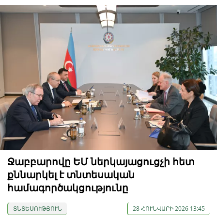
Ջաբբարովը ԵՄ ներկայացուցչի հետ
քննարկել է տնտեսական
համագործակցությունը
ՏՆՏԵՍՈՒԹՅՈՒՆ
28 ՀՈՒՆՎԱՐԻ 2026 13:45