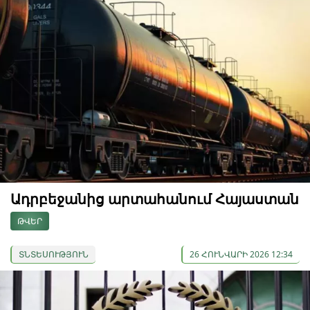
Ադրբեջանից արտահանում Հայաստան
ԹՎԵՐ
ՏՆՏԵՍՈՒԹՅՈՒՆ
26 ՀՈՒՆՎԱՐԻ 2026 12:34