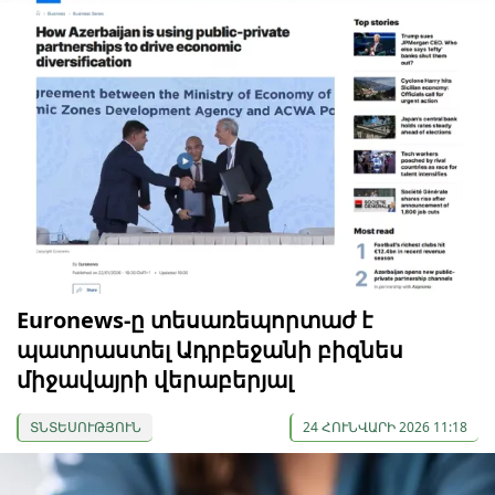
Euronews-ը տեսառեպորտաժ է
պատրաստել Ադրբեջանի բիզնես
միջավայրի վերաբերյալ
ՏՆՏԵՍՈՒԹՅՈՒՆ
24 ՀՈՒՆՎԱՐԻ 2026 11:18