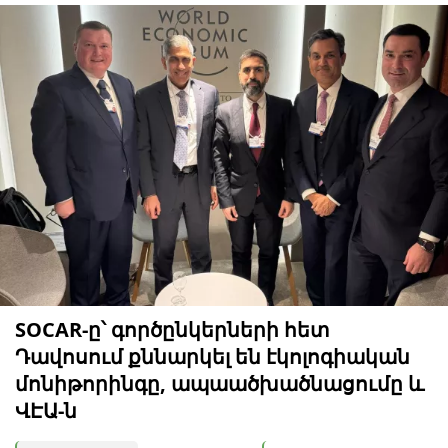
SOCAR-ը՝ գործընկերների հետ
Դավոսում քննարկել են էկոլոգիական
մոնիթորինգը, ապաածխածնացումը և
ՎԷԱ-ն