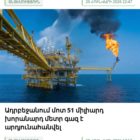
ՏՆՏԵՍՈՒԹՅՈՒՆ
20 ՀՈՒՆՎԱՐԻ 2026 22:47
Ադրբեջանում մոտ 51 միլիարդ
խորանարդ մետր գազ է
արդյունահանվել