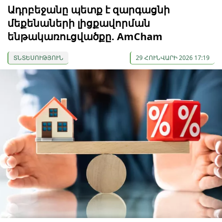
Ադրբեջանը պետք է զարգացնի
մեքենաների լիցքավորման
ենթակառուցվածքը. AmCham
ՏՆՏԵՍՈՒԹՅՈՒՆ
29 ՀՈՒՆՎԱՐԻ 2026 17:19