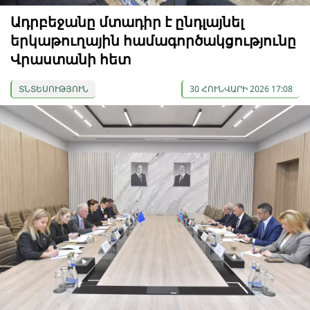
Ադրբեջանը մտադիր է ընդլայնել
երկաթուղային համագործակցությունը
Վրաստանի հետ
ՏՆՏԵՍՈՒԹՅՈՒՆ
30 ՀՈՒՆՎԱՐԻ 2026 17:08