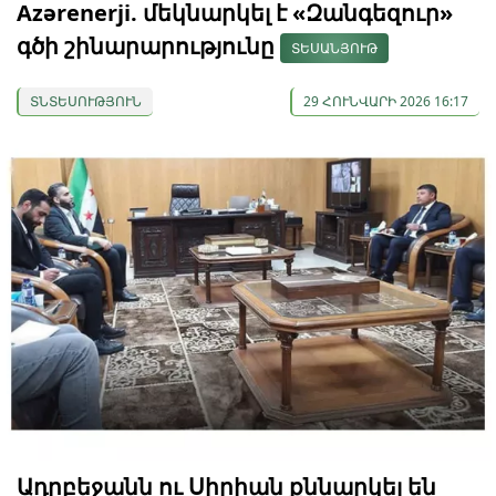
Azərenerji. մեկնարկել է «Զանգեզուր»
գծի շինարարությունը
ՏԵՍԱՆՅՈՒԹ
ՏՆՏԵՍՈՒԹՅՈՒՆ
29 ՀՈՒՆՎԱՐԻ 2026 16:17
Ադրբեջանն ու Սիրիան քննարկել են