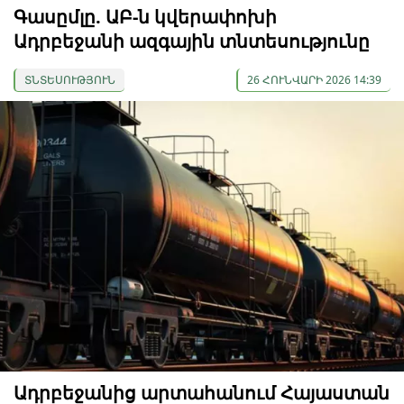
Գասըմլը. ԱԲ-ն կվերափոխի
Ադրբեջանի ազգային տնտեսությունը
ՏՆՏԵՍՈՒԹՅՈՒՆ
26 ՀՈՒՆՎԱՐԻ 2026 14:39
Ադրբեջանից արտահանում Հայաստան