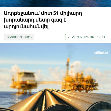
Ադրբեջանում մոտ 51 միլիարդ
խորանարդ մետր գազ է
արդյունահանվել
ՏՆՏԵՍՈՒԹՅՈՒՆ
20 ՀՈՒՆՎԱՐԻ 2026 17:13