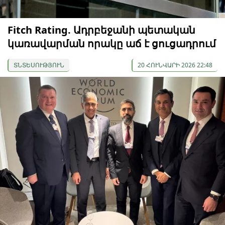
Fitch Rating. Ադրբեջանի պետական
կառավարման որակը աճ է ցուցադրում
ՏՆՏԵՍՈՒԹՅՈՒՆ
20 ՀՈՒՆՎԱՐԻ 2026 22:48