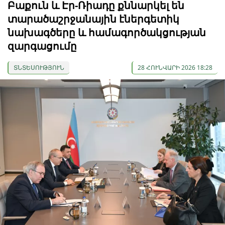
Բաքուն և Էր-Ռիադը քննարկել են
տարածաշրջանային էներգետիկ
նախագծերը և համագործակցության
զարգացումը
ՏՆՏԵՍՈՒԹՅՈՒՆ
28 ՀՈՒՆՎԱՐԻ 2026 18:28