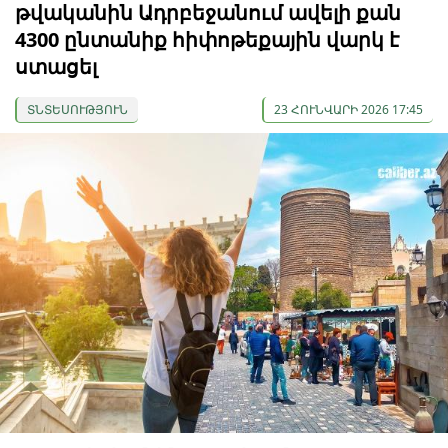
թվականին Ադրբեջանում ավելի քան
4300 ընտանիք հիփոթեքային վարկ է
ստացել
ՏՆՏԵՍՈՒԹՅՈՒՆ
23 ՀՈՒՆՎԱՐԻ 2026 17:45