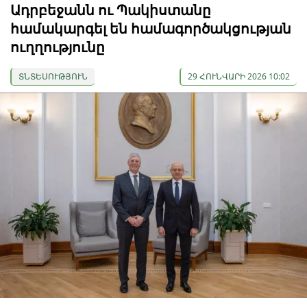
Ադրբեջանն ու Պակիստանը
համակարգել են համագործակցության
ուղղությունը
ՏՆՏԵՍՈՒԹՅՈՒՆ
29 ՀՈՒՆՎԱՐԻ 2026 10:02