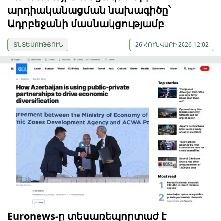
արդիականացման նախագիծը՝
Ադրբեջանի մասնակցությամբ
ՏՆՏԵՍՈՒԹՅՈՒՆ
26 ՀՈՒՆՎԱՐԻ 2026 12:02
Euronews-ը տեսառեպորտաժ է