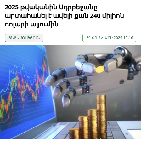
2025 թվականին Ադրբեջանը
արտահանել է ավելի քան 240 միլիոն
դոլարի ալյումին
ՏՆՏԵՍՈՒԹՅՈՒՆ
26 ՀՈՒՆՎԱՐԻ 2026 15:16