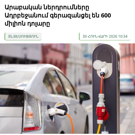
Արաբական ներդրումները
Ադրբեջանում գերազանցել են 600
միլիոն դոլարը
ՏՆՏԵՍՈՒԹՅՈՒՆ
30 ՀՈՒՆՎԱՐԻ 2026 10:34