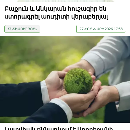
Բաքուն և Անկարան հուշագիր են
ստորագրել աուդիտի վերաբերյալ
ՏՆՏԵՍՈՒԹՅՈՒՆ
27 ՀՈՒՆՎԱՐԻ 2026 17:58
Լատվիան քննարկում է Ադրբեջանի