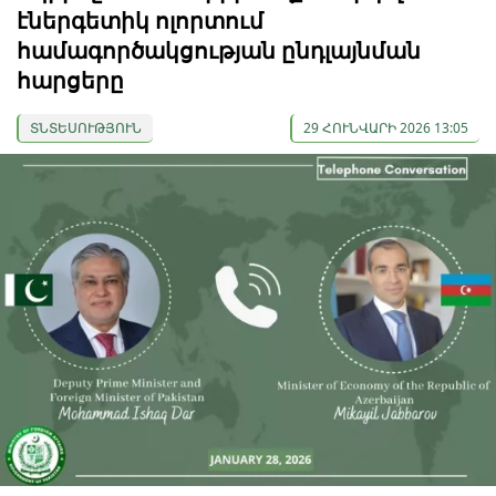
էներգետիկ ոլորտում
համագործակցության ընդլայնման
հարցերը
ՏՆՏԵՍՈՒԹՅՈՒՆ
29 ՀՈՒՆՎԱՐԻ 2026 13:05