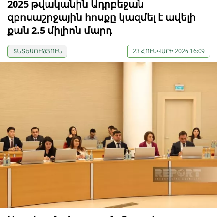
2025 թվականին Ադրբեջան
զբոսաշրջային հոսքը կազմել է ավելի
քան 2.5 միլիոն մարդ
ՏՆՏԵՍՈՒԹՅՈՒՆ
23 ՀՈՒՆՎԱՐԻ 2026 16:09