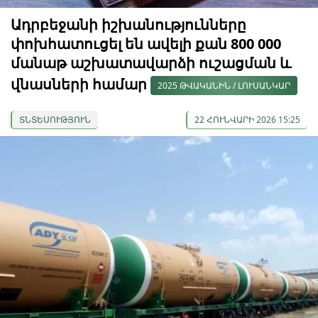
Ադրբեջանի իշխանությունները
փոխհատուցել են ավելի քան 800 000
մանաթ աշխատավարձի ուշացման և
վնասների համար
2025 ԹՎԱԿԱՆԻՆ / ԼՈՒՍԱՆԿԱՐ
ՏՆՏԵՍՈՒԹՅՈՒՆ
22 ՀՈՒՆՎԱՐԻ 2026 15:25