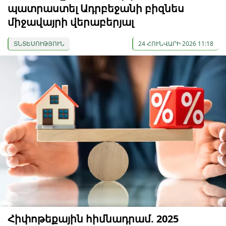
պատրաստել Ադրբեջանի բիզնես
միջավայրի վերաբերյալ
ՏՆՏԵՍՈՒԹՅՈՒՆ
24 ՀՈՒՆՎԱՐԻ 2026 11:18
Հիփոթեքային հիմնադրամ. 2025