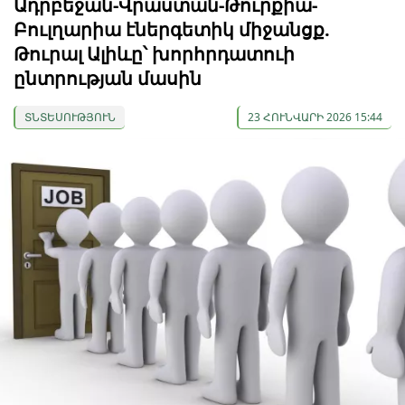
Ադրբեջան-Վրաստան-Թուրքիա-
Բուլղարիա էներգետիկ միջանցք.
Թուրալ Ալիևը՝ խորհրդատուի
ընտրության մասին
ՏՆՏԵՍՈՒԹՅՈՒՆ
23 ՀՈՒՆՎԱՐԻ 2026 15:44