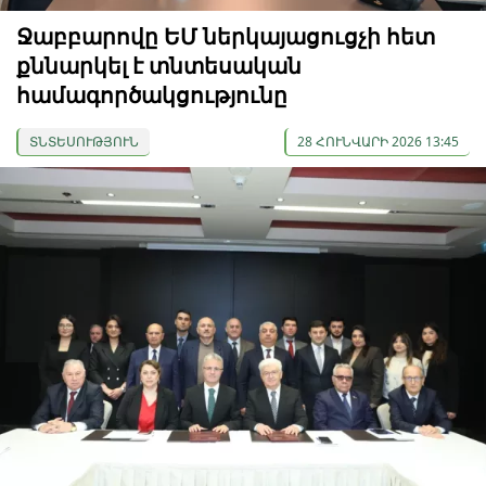
Ջաբբարովը ԵՄ ներկայացուցչի հետ
քննարկել է տնտեսական
համագործակցությունը
ՏՆՏԵՍՈՒԹՅՈՒՆ
28 ՀՈՒՆՎԱՐԻ 2026 13:45