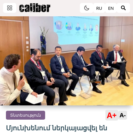
RU
EN
A+
A-
Տնտեսություն
Մյունխենում ներկայացվել են