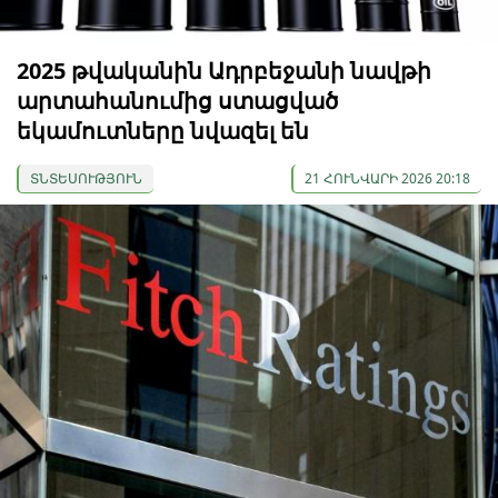
2025 թվականին Ադրբեջանի նավթի
արտահանումից ստացված
եկամուտները նվազել են
ՏՆՏԵՍՈՒԹՅՈՒՆ
21 ՀՈՒՆՎԱՐԻ 2026 20:18