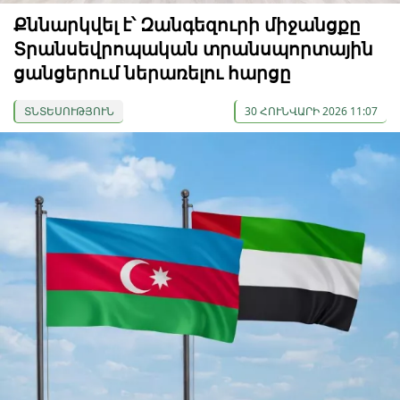
Քննարկվել է՝ Զանգեզուրի միջանցքը
Տրանսեվրոպական տրանսպորտային
ցանցերում ներառելու հարցը
ՏՆՏԵՍՈՒԹՅՈՒՆ
30 ՀՈՒՆՎԱՐԻ 2026 11:07