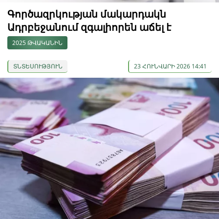
Գործազրկության մակարդակն
Ադրբեջանում զգալիորեն աճել է
2025 ԹՎԱԿԱՆԻՆ
ՏՆՏԵՍՈՒԹՅՈՒՆ
23 ՀՈՒՆՎԱՐԻ 2026 14:41