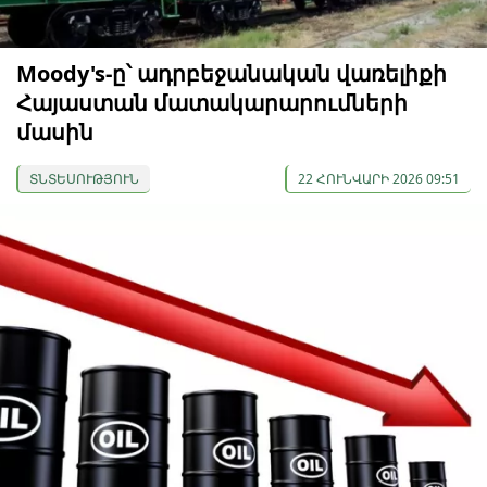
Moody's-ը՝ ադրբեջանական վառելիքի
Հայաստան մատակարարումների
մասին
ՏՆՏԵՍՈՒԹՅՈՒՆ
22 ՀՈՒՆՎԱՐԻ 2026 09:51