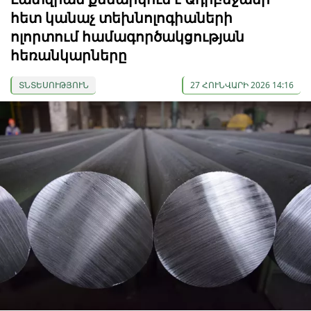
հետ կանաչ տեխնոլոգիաների
ոլորտում համագործակցության
հեռանկարները
ՏՆՏԵՍՈՒԹՅՈՒՆ
27 ՀՈՒՆՎԱՐԻ 2026 14:16