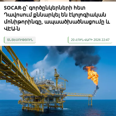
SOCAR-ը՝ գործընկերների հետ
Դավոսում քննարկել են էկոլոգիական
մոնիթորինգը, ապաածխածնացումը և
ՎԷԱ-ն
ՏՆՏԵՍՈՒԹՅՈՒՆ
20 ՀՈՒՆՎԱՐԻ 2026 22:47