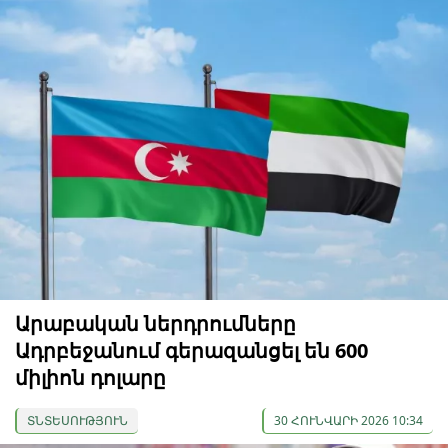
Արաբական ներդրումները
Ադրբեջանում գերազանցել են 600
միլիոն դոլարը
ՏՆՏԵՍՈՒԹՅՈՒՆ
30 ՀՈՒՆՎԱՐԻ 2026 10:34