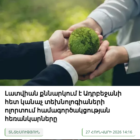
Լատվիան քննարկում է Ադրբեջանի
հետ կանաչ տեխնոլոգիաների
ոլորտում համագործակցության
հեռանկարները
ՏՆՏԵՍՈՒԹՅՈՒՆ
27 ՀՈՒՆՎԱՐԻ 2026 14:16