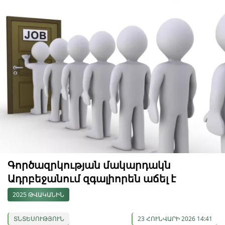
Գործազրկության մակարդակն
Ադրբեջանում զգալիորեն աճել է
2025 ԹՎԱԿԱՆԻՆ
ՏՆՏԵՍՈՒԹՅՈՒՆ
23 ՀՈՒՆՎԱՐԻ 2026 14:41