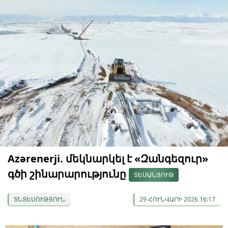
Azərenerji. մեկնարկել է «Զանգեզուր»
գծի շինարարությունը
ՏԵՍԱՆՅՈՒԹ
ՏՆՏԵՍՈՒԹՅՈՒՆ
29 ՀՈՒՆՎԱՐԻ 2026 16:17