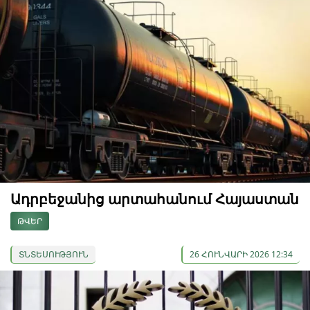
Ադրբեջանից արտահանում Հայաստան
ԹՎԵՐ
ՏՆՏԵՍՈՒԹՅՈՒՆ
26 ՀՈՒՆՎԱՐԻ 2026 12:34