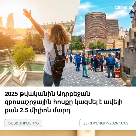
2025 թվականին Ադրբեջան
զբոսաշրջային հոսքը կազմել է ավելի
քան 2.5 միլիոն մարդ
ՏՆՏԵՍՈՒԹՅՈՒՆ
23 ՀՈՒՆՎԱՐԻ 2026 16:09