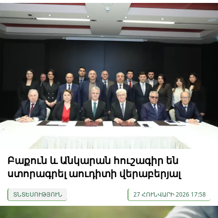
Բաքուն և Անկարան հուշագիր են
ստորագրել աուդիտի վերաբերյալ
ՏՆՏԵՍՈՒԹՅՈՒՆ
27 ՀՈՒՆՎԱՐԻ 2026 17:58