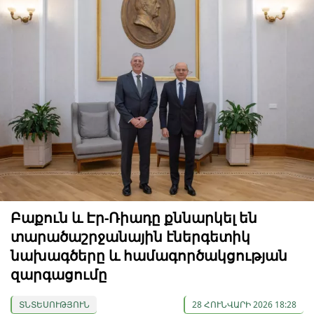
Բաքուն և Էր-Ռիադը քննարկել են
տարածաշրջանային էներգետիկ
նախագծերը և համագործակցության
զարգացումը
ՏՆՏԵՍՈՒԹՅՈՒՆ
28 ՀՈՒՆՎԱՐԻ 2026 18:28