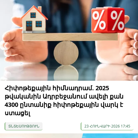
Հիփոթեքային հիմնադրամ. 2025
թվականին Ադրբեջանում ավելի քան
4300 ընտանիք հիփոթեքային վարկ է
ստացել
ՏՆՏԵՍՈՒԹՅՈՒՆ
23 ՀՈՒՆՎԱՐԻ 2026 17:45