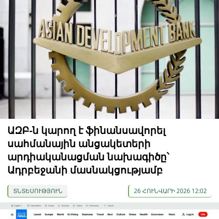
ԱԶԲ-ն կարող է ֆինանսավորել
սահմանային անցակետերի
արդիականացման նախագիծը՝
Ադրբեջանի մասնակցությամբ
ՏՆՏԵՍՈՒԹՅՈՒՆ
26 ՀՈՒՆՎԱՐԻ 2026 12:02