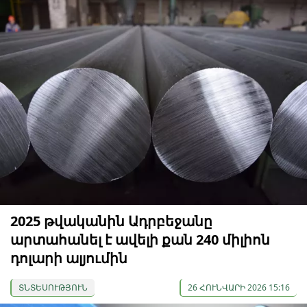
2025 թվականին Ադրբեջանը
արտահանել է ավելի քան 240 միլիոն
դոլարի ալյումին
ՏՆՏԵՍՈՒԹՅՈՒՆ
26 ՀՈՒՆՎԱՐԻ 2026 15:16