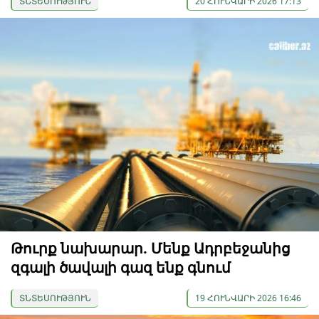
ՏՆՏԵՍՈՒԹՅՈՒՆ
20 ՀՈՒՆՎԱՐԻ 2026 17:13
Թուրք նախարար. Մենք Ադրբեջանից
զգալի ծավալի գազ ենք գնում
ՏՆՏԵՍՈՒԹՅՈՒՆ
19 ՀՈՒՆՎԱՐԻ 2026 16:46