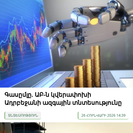
Գասըմլը. ԱԲ-ն կվերափոխի
Ադրբեջանի ազգային տնտեսությունը
ՏՆՏԵՍՈՒԹՅՈՒՆ
26 ՀՈՒՆՎԱՐԻ 2026 14:39