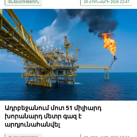
ՏՆՏԵՍՈՒԹՅՈՒՆ
20 ՀՈՒՆՎԱՐԻ 2026 22:47
Ադրբեջանում մոտ 51 միլիարդ
խորանարդ մետր գազ է
արդյունահանվել