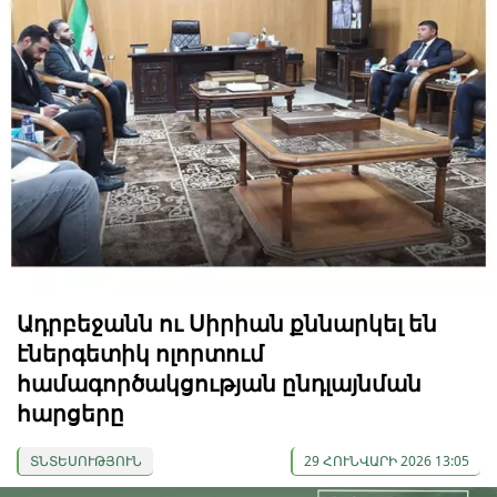
Ադրբեջանն ու Սիրիան քննարկել են
էներգետիկ ոլորտում
համագործակցության ընդլայնման
հարցերը
ՏՆՏԵՍՈՒԹՅՈՒՆ
29 ՀՈՒՆՎԱՐԻ 2026 13:05