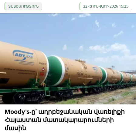
ՏՆՏԵՍՈՒԹՅՈՒՆ
22 ՀՈՒՆՎԱՐԻ 2026 15:25
Moody's-ը՝ ադրբեջանական վառելիքի
Հայաստան մատակարարումների
մասին