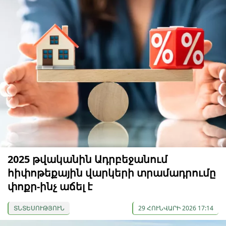
2025 թվականին Ադրբեջանում
հիփոթեքային վարկերի տրամադրումը
փոքր-ինչ աճել է
ՏՆՏԵՍՈՒԹՅՈՒՆ
29 ՀՈՒՆՎԱՐԻ 2026 17:14