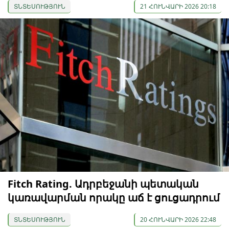
ՏՆՏԵՍՈՒԹՅՈՒՆ
21 ՀՈՒՆՎԱՐԻ 2026 20:18
Fitch Rating. Ադրբեջանի պետական
կառավարման որակը աճ է ցուցադրում
ՏՆՏԵՍՈՒԹՅՈՒՆ
20 ՀՈՒՆՎԱՐԻ 2026 22:48