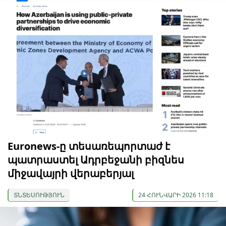
Euronews-ը տեսառեպորտաժ է
պատրաստել Ադրբեջանի բիզնես
միջավայրի վերաբերյալ
ՏՆՏԵՍՈՒԹՅՈՒՆ
24 ՀՈՒՆՎԱՐԻ 2026 11:18