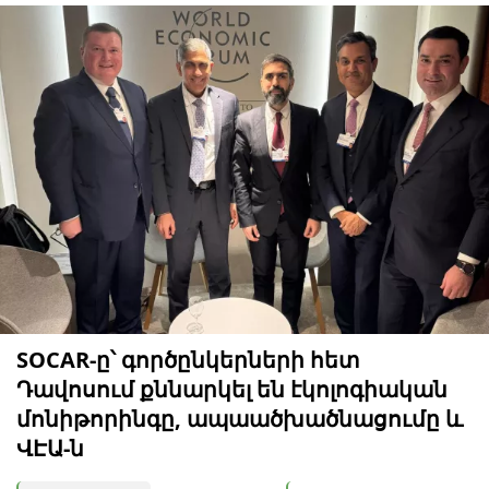
SOCAR-ը՝ գործընկերների հետ
Դավոսում քննարկել են էկոլոգիական
մոնիթորինգը, ապաածխածնացումը և
ՎԷԱ-ն