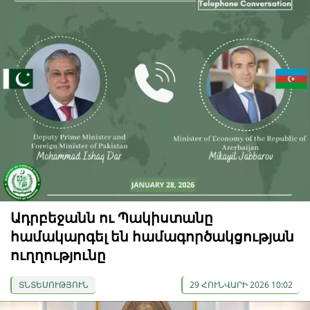
Ադրբեջանն ու Պակիստանը
համակարգել են համագործակցության
ուղղությունը
ՏՆՏԵՍՈՒԹՅՈՒՆ
29 ՀՈՒՆՎԱՐԻ 2026 10:02