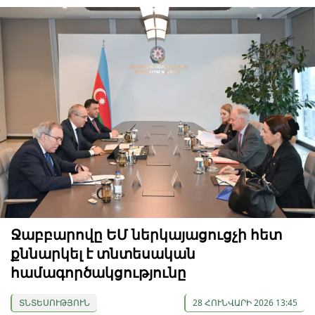
Ջաբբարովը ԵՄ ներկայացուցչի հետ
քննարկել է տնտեսական
համագործակցությունը
ՏՆՏԵՍՈՒԹՅՈՒՆ
28 ՀՈՒՆՎԱՐԻ 2026 13:45