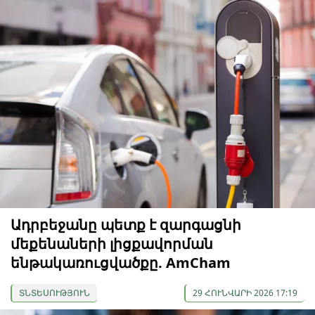
Ադրբեջանը պետք է զարգացնի
մեքենաների լիցքավորման
ենթակառուցվածքը. AmCham
ՏՆՏԵՍՈՒԹՅՈՒՆ
29 ՀՈՒՆՎԱՐԻ 2026 17:19