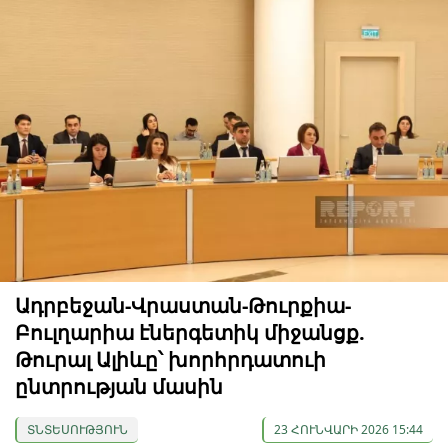
Ադրբեջան-Վրաստան-Թուրքիա-
Բուլղարիա էներգետիկ միջանցք.
Թուրալ Ալիևը՝ խորհրդատուի
ընտրության մասին
ՏՆՏԵՍՈՒԹՅՈՒՆ
23 ՀՈՒՆՎԱՐԻ 2026 15:44