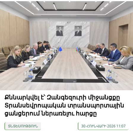
Քննարկվել է՝ Զանգեզուրի միջանցքը
Տրանսեվրոպական տրանսպորտային
ցանցերում ներառելու հարցը
ՏՆՏԵՍՈՒԹՅՈՒՆ
30 ՀՈՒՆՎԱՐԻ 2026 11:07