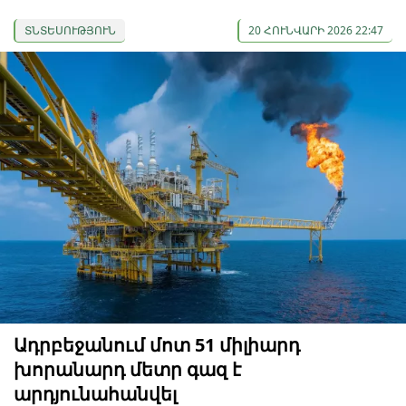
ՏՆՏԵՍՈՒԹՅՈՒՆ
20 ՀՈՒՆՎԱՐԻ 2026 22:47
Ադրբեջանում մոտ 51 միլիարդ
խորանարդ մետր գազ է
արդյունահանվել