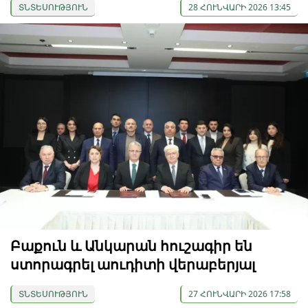
ՏՆՏԵՍՈՒԹՅՈՒՆ
28 ՀՈՒՆՎԱՐԻ 2026 13:45
Բաքուն և Անկարան հուշագիր են
ստորագրել աուդիտի վերաբերյալ
ՏՆՏԵՍՈՒԹՅՈՒՆ
27 ՀՈՒՆՎԱՐԻ 2026 17:58