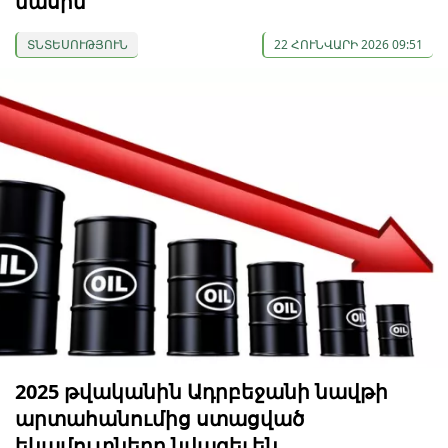
մասին
ՏՆՏԵՍՈՒԹՅՈՒՆ
22 ՀՈՒՆՎԱՐԻ 2026 09:51
2025 թվականին Ադրբեջանի նավթի
արտահանումից ստացված
եկամուտները նվազել են