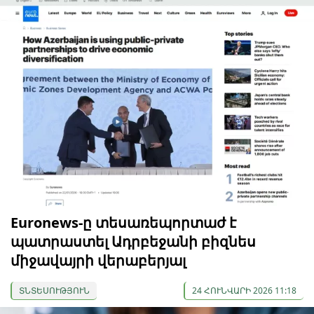
Euronews-ը տեսառեպորտաժ է
պատրաստել Ադրբեջանի բիզնես
միջավայրի վերաբերյալ
ՏՆՏԵՍՈՒԹՅՈՒՆ
24 ՀՈՒՆՎԱՐԻ 2026 11:18