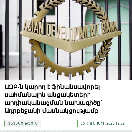
ԱԶԲ-ն կարող է ֆինանսավորել
սահմանային անցակետերի
արդիականացման նախագիծը՝
Ադրբեջանի մասնակցությամբ
ՏՆՏԵՍՈՒԹՅՈՒՆ
26 ՀՈՒՆՎԱՐԻ 2026 12:02