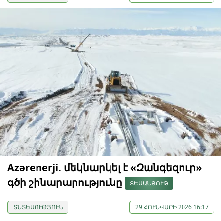
Azərenerji. մեկնարկել է «Զանգեզուր»
գծի շինարարությունը
ՏԵՍԱՆՅՈՒԹ
ՏՆՏԵՍՈՒԹՅՈՒՆ
29 ՀՈՒՆՎԱՐԻ 2026 16:17