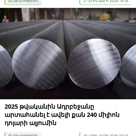
ՏՆՏԵՍՈՒԹՅՈՒՆ
27 ՀՈՒՆՎԱՐԻ 2026 14:16
2025 թվականին Ադրբեջանը
արտահանել է ավելի քան 240 միլիոն
դոլարի ալյումին
ՏՆՏԵՍՈՒԹՅՈՒՆ
26 ՀՈՒՆՎԱՐԻ 2026 15:16