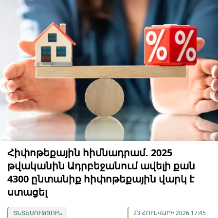
Հիփոթեքային հիմնադրամ. 2025
թվականին Ադրբեջանում ավելի քան
4300 ընտանիք հիփոթեքային վարկ է
ստացել
ՏՆՏԵՍՈՒԹՅՈՒՆ
23 ՀՈՒՆՎԱՐԻ 2026 17:45