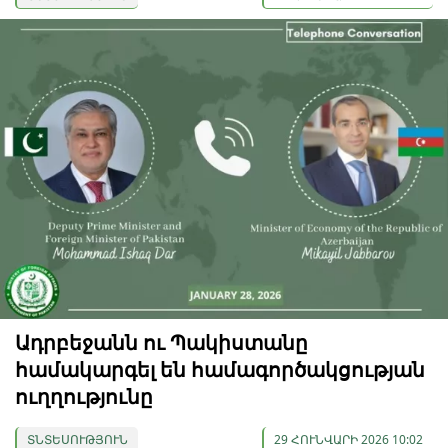
Ադրբեջանն ու Պակիստանը
համակարգել են համագործակցության
ուղղությունը
ՏՆՏԵՍՈՒԹՅՈՒՆ
29 ՀՈՒՆՎԱՐԻ 2026 10:02