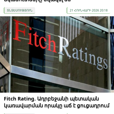
ՏՆՏԵՍՈՒԹՅՈՒՆ
21 ՀՈՒՆՎԱՐԻ 2026 20:18
Fitch Rating. Ադրբեջանի պետական
կառավարման որակը աճ է ցուցադրում