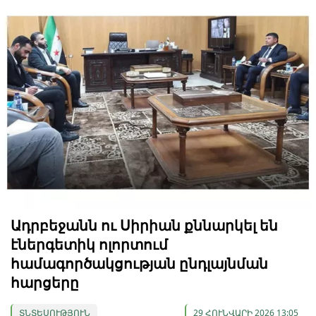
Ադրբեջանն ու Սիրիան քննարկել են
էներգետիկ ոլորտում
համագործակցության ընդլայնման
հարցերը
ՏՆՏԵՍՈՒԹՅՈՒՆ
29 ՀՈՒՆՎԱՐԻ 2026 13:05