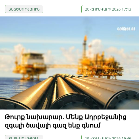
ՏՆՏԵՍՈՒԹՅՈՒՆ
20 ՀՈՒՆՎԱՐԻ 2026 17:13
Թուրք նախարար. Մենք Ադրբեջանից
զգալի ծավալի գազ ենք գնում
ՏՆՏԵՍՈՒԹՅՈՒՆ
19 ՀՈՒՆՎԱՐԻ 2026 16:46