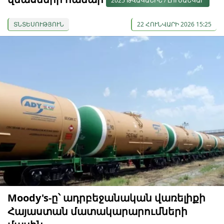
2025 ԹՎԱԿԱՆԻՆ / ԼՈՒՍԱՆԿԱՐ
ՏՆՏԵՍՈՒԹՅՈՒՆ
22 ՀՈՒՆՎԱՐԻ 2026 15:25
Moody's-ը՝ ադրբեջանական վառելիքի
Հայաստան մատակարարումների