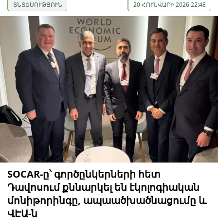
ՏՆՏԵՍՈՒԹՅՈՒՆ
20 ՀՈՒՆՎԱՐԻ 2026 22:48
SOCAR-ը՝ գործընկերների հետ
Դավոսում քննարկել են էկոլոգիական
մոնիթորինգը, ապաածխածնացումը և
ՎԷԱ-ն