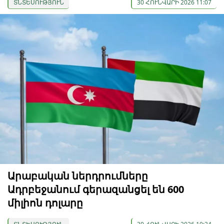
ՏՆՏԵՍՈՒԹՅՈՒՆ
30 ՀՈՒՆՎԱՐԻ 2026 11:07
Արաբական ներդրումները
Ադրբեջանում գերազանցել են 600
միլիոն դոլարը