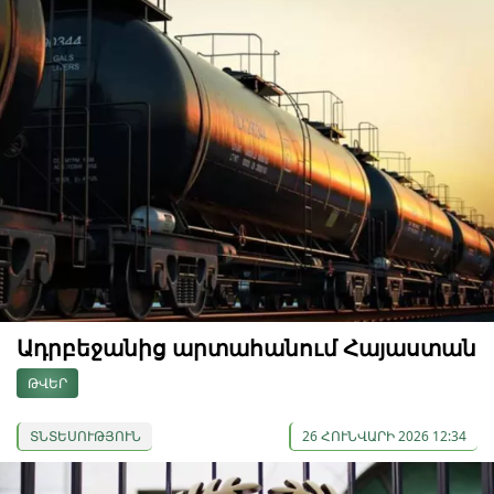
Ադրբեջանից արտահանում Հայաստան
ԹՎԵՐ
ՏՆՏԵՍՈՒԹՅՈՒՆ
26 ՀՈՒՆՎԱՐԻ 2026 12:34