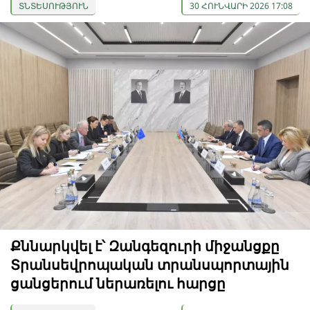
ՏՆՏԵՍՈՒԹՅՈՒՆ
30 ՀՈՒՆՎԱՐԻ 2026 17:08
Քննարկվել է՝ Զանգեզուրի միջանցքը
Տրանսեվրոպական տրանսպորտային
ցանցերում ներառելու հարցը