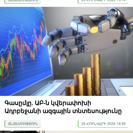
Գասըմլը. ԱԲ-ն կվերափոխի
Ադրբեջանի ազգային տնտեսությունը
ՏՆՏԵՍՈՒԹՅՈՒՆ
26 ՀՈՒՆՎԱՐԻ 2026 14:39