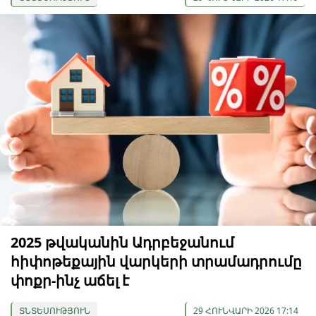
2025 թվականին Ադրբեջանում
հիփոթեքային վարկերի տրամադրումը
փոքր-ինչ աճել է
ՏՆՏԵՍՈՒԹՅՈՒՆ
29 ՀՈՒՆՎԱՐԻ 2026 17:14