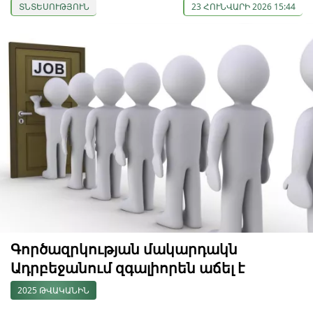
ՏՆՏԵՍՈՒԹՅՈՒՆ
23 ՀՈՒՆՎԱՐԻ 2026 15:44
Գործազրկության մակարդակն
Ադրբեջանում զգալիորեն աճել է
2025 ԹՎԱԿԱՆԻՆ