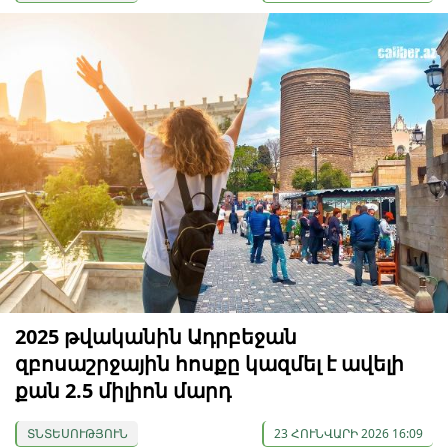
2025 թվականին Ադրբեջան
զբոսաշրջային հոսքը կազմել է ավելի
քան 2.5 միլիոն մարդ
ՏՆՏԵՍՈՒԹՅՈՒՆ
23 ՀՈՒՆՎԱՐԻ 2026 16:09