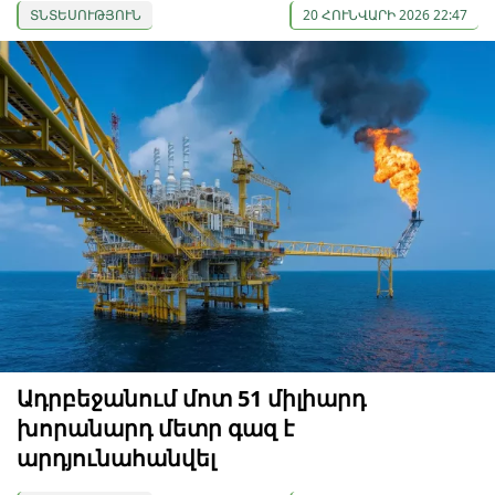
ՏՆՏԵՍՈՒԹՅՈՒՆ
20 ՀՈՒՆՎԱՐԻ 2026 22:47
Ադրբեջանում մոտ 51 միլիարդ
խորանարդ մետր գազ է
արդյունահանվել