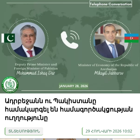
Ադրբեջանն ու Պակիստանը
համակարգել են համագործակցության
ուղղությունը
ՏՆՏԵՍՈՒԹՅՈՒՆ
29 ՀՈՒՆՎԱՐԻ 2026 10:02