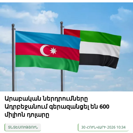
Արաբական ներդրումները
Ադրբեջանում գերազանցել են 600
միլիոն դոլարը
ՏՆՏԵՍՈՒԹՅՈՒՆ
30 ՀՈՒՆՎԱՐԻ 2026 10:34