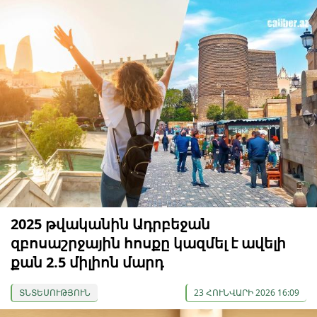
2025 թվականին Ադրբեջան
զբոսաշրջային հոսքը կազմել է ավելի
քան 2.5 միլիոն մարդ
ՏՆՏԵՍՈՒԹՅՈՒՆ
23 ՀՈՒՆՎԱՐԻ 2026 16:09