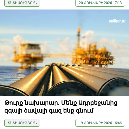
ՏՆՏԵՍՈՒԹՅՈՒՆ
20 ՀՈՒՆՎԱՐԻ 2026 17:13
Թուրք նախարար. Մենք Ադրբեջանից
զգալի ծավալի գազ ենք գնում
ՏՆՏԵՍՈՒԹՅՈՒՆ
19 ՀՈՒՆՎԱՐԻ 2026 16:46