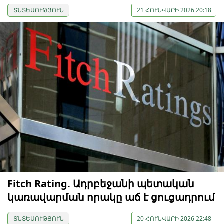
ՏՆՏԵՍՈՒԹՅՈՒՆ
21 ՀՈՒՆՎԱՐԻ 2026 20:18
Fitch Rating. Ադրբեջանի պետական
կառավարման որակը աճ է ցուցադրում
ՏՆՏԵՍՈՒԹՅՈՒՆ
20 ՀՈՒՆՎԱՐԻ 2026 22:48