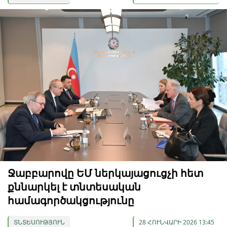
Ջաբբարովը ԵՄ ներկայացուցչի հետ
քննարկել է տնտեսական
համագործակցությունը
ՏՆՏԵՍՈՒԹՅՈՒՆ
28 ՀՈՒՆՎԱՐԻ 2026 13:45