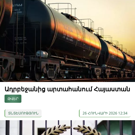
Ադրբեջանից արտահանում Հայաստան
ԹՎԵՐ
ՏՆՏԵՍՈՒԹՅՈՒՆ
26 ՀՈՒՆՎԱՐԻ 2026 12:34