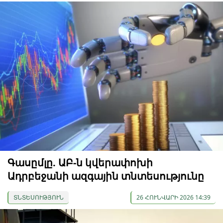
Գասըմլը. ԱԲ-ն կվերափոխի
Ադրբեջանի ազգային տնտեսությունը
ՏՆՏԵՍՈՒԹՅՈՒՆ
26 ՀՈՒՆՎԱՐԻ 2026 14:39