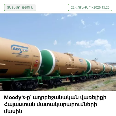
ՏՆՏԵՍՈՒԹՅՈՒՆ
22 ՀՈՒՆՎԱՐԻ 2026 15:25
Moody's-ը՝ ադրբեջանական վառելիքի
Հայաստան մատակարարումների
մասին