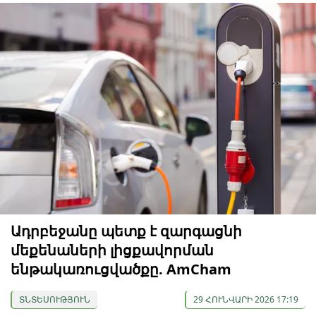
Ադրբեջանը պետք է զարգացնի
մեքենաների լիցքավորման
ենթակառուցվածքը. AmCham
ՏՆՏԵՍՈՒԹՅՈՒՆ
29 ՀՈՒՆՎԱՐԻ 2026 17:19