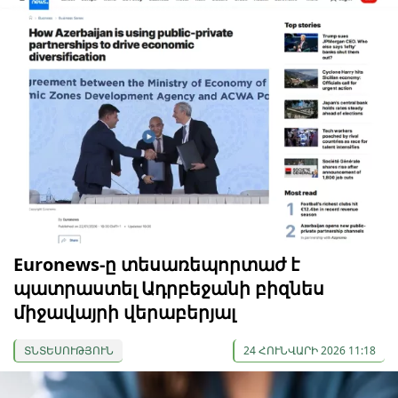
Euronews-ը տեսառեպորտաժ է
պատրաստել Ադրբեջանի բիզնես
միջավայրի վերաբերյալ
ՏՆՏԵՍՈՒԹՅՈՒՆ
24 ՀՈՒՆՎԱՐԻ 2026 11:18