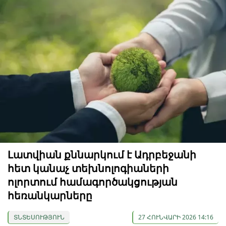
Լատվիան քննարկում է Ադրբեջանի
հետ կանաչ տեխնոլոգիաների
ոլորտում համագործակցության
հեռանկարները
ՏՆՏԵՍՈՒԹՅՈՒՆ
27 ՀՈՒՆՎԱՐԻ 2026 14:16