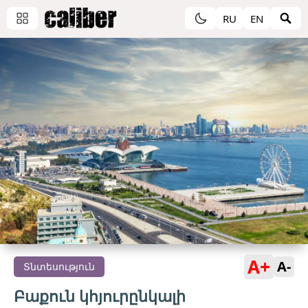
RU
EN
A+
A-
Տնտեսություն
Բաքուն կհյուրընկալի