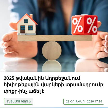
2025 թվականին Ադրբեջանում
հիփոթեքային վարկերի տրամադրումը
փոքր-ինչ աճել է
ՏՆՏԵՍՈՒԹՅՈՒՆ
29 ՀՈՒՆՎԱՐԻ 2026 17:14