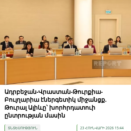
Ադրբեջան-Վրաստան-Թուրքիա-
Բուլղարիա էներգետիկ միջանցք.
Թուրալ Ալիևը՝ խորհրդատուի
ընտրության մասին
ՏՆՏԵՍՈՒԹՅՈՒՆ
23 ՀՈՒՆՎԱՐԻ 2026 15:44