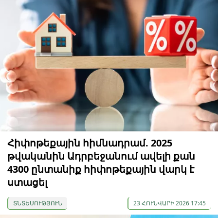
Հիփոթեքային հիմնադրամ. 2025
թվականին Ադրբեջանում ավելի քան
4300 ընտանիք հիփոթեքային վարկ է
ստացել
ՏՆՏԵՍՈՒԹՅՈՒՆ
23 ՀՈՒՆՎԱՐԻ 2026 17:45