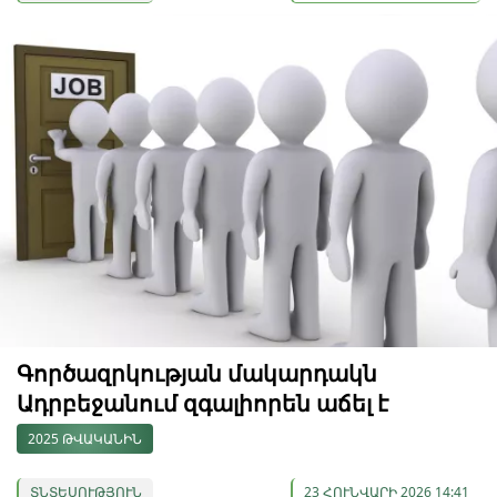
Գործազրկության մակարդակն
Ադրբեջանում զգալիորեն աճել է
2025 ԹՎԱԿԱՆԻՆ
ՏՆՏԵՍՈՒԹՅՈՒՆ
23 ՀՈՒՆՎԱՐԻ 2026 14:41