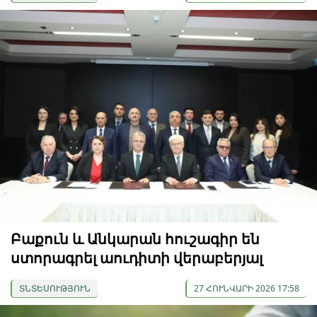
Բաքուն և Անկարան հուշագիր են
ստորագրել աուդիտի վերաբերյալ
ՏՆՏԵՍՈՒԹՅՈՒՆ
27 ՀՈՒՆՎԱՐԻ 2026 17:58