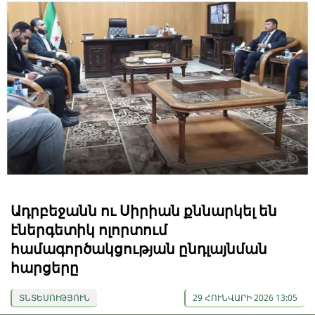
Ադրբեջանն ու Սիրիան քննարկել են
էներգետիկ ոլորտում
համագործակցության ընդլայնման
հարցերը
ՏՆՏԵՍՈՒԹՅՈՒՆ
29 ՀՈՒՆՎԱՐԻ 2026 13:05