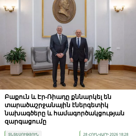
Բաքուն և Էր-Ռիադը քննարկել են
տարածաշրջանային էներգետիկ
նախագծերը և համագործակցության
զարգացումը
ՏՆՏԵՍՈՒԹՅՈՒՆ
28 ՀՈՒՆՎԱՐԻ 2026 18:28