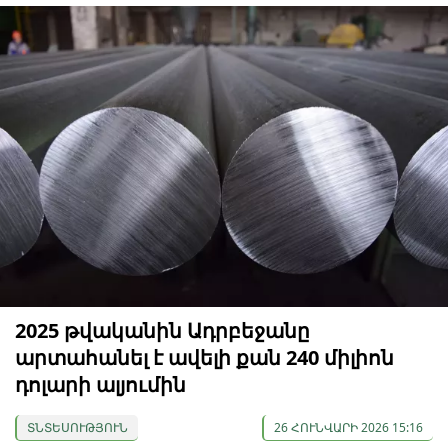
2025 թվականին Ադրբեջանը
արտահանել է ավելի քան 240 միլիոն
դոլարի ալյումին
ՏՆՏԵՍՈՒԹՅՈՒՆ
26 ՀՈՒՆՎԱՐԻ 2026 15:16