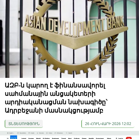
ԱԶԲ-ն կարող է ֆինանսավորել
սահմանային անցակետերի
արդիականացման նախագիծը՝
Ադրբեջանի մասնակցությամբ
ՏՆՏԵՍՈՒԹՅՈՒՆ
26 ՀՈՒՆՎԱՐԻ 2026 12:02