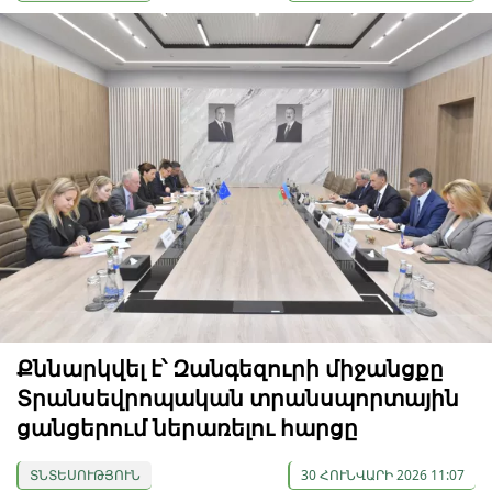
Քննարկվել է՝ Զանգեզուրի միջանցքը
Տրանսեվրոպական տրանսպորտային
ցանցերում ներառելու հարցը
ՏՆՏԵՍՈՒԹՅՈՒՆ
30 ՀՈՒՆՎԱՐԻ 2026 11:07