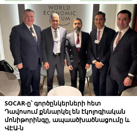
SOCAR-ը՝ գործընկերների հետ
Դավոսում քննարկել են էկոլոգիական
մոնիթորինգը, ապաածխածնացումը և
ՎԷԱ-ն