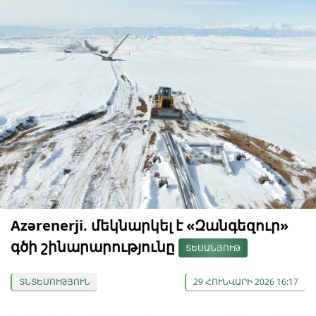
Azərenerji. մեկնարկել է «Զանգեզուր»
գծի շինարարությունը
ՏԵՍԱՆՅՈՒԹ
ՏՆՏԵՍՈՒԹՅՈՒՆ
29 ՀՈՒՆՎԱՐԻ 2026 16:17