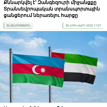
Քննարկվել է՝ Զանգեզուրի միջանցքը
Տրանսեվրոպական տրանսպորտային
ցանցերում ներառելու հարցը
ՏՆՏԵՍՈՒԹՅՈՒՆ
30 ՀՈՒՆՎԱՐԻ 2026 11:07