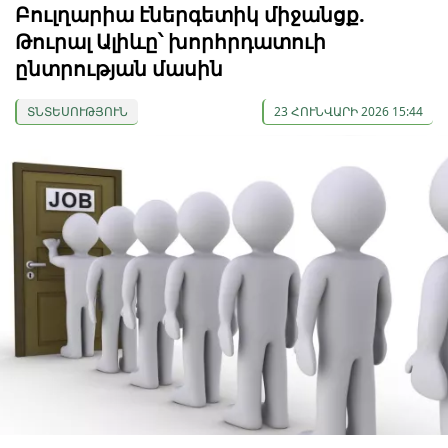
Բուլղարիա էներգետիկ միջանցք.
Թուրալ Ալիևը՝ խորհրդատուի
ընտրության մասին
ՏՆՏԵՍՈՒԹՅՈՒՆ
23 ՀՈՒՆՎԱՐԻ 2026 15:44