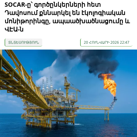
SOCAR-ը՝ գործընկերների հետ
Դավոսում քննարկել են էկոլոգիական
մոնիթորինգը, ապաածխածնացումը և
ՎԷԱ-ն
ՏՆՏԵՍՈՒԹՅՈՒՆ
20 ՀՈՒՆՎԱՐԻ 2026 22:47