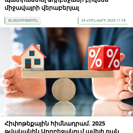
միջավայրի վերաբերյալ
ՏՆՏԵՍՈՒԹՅՈՒՆ
24 ՀՈՒՆՎԱՐԻ 2026 11:18
Հիփոթեքային հիմնադրամ. 2025
թվականին Ադրբեջանում ավելի քան