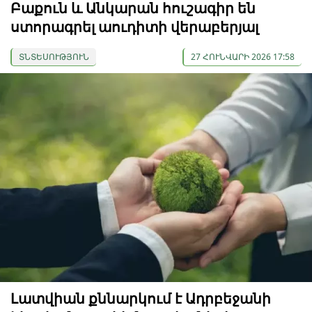
Բաքուն և Անկարան հուշագիր են
ստորագրել աուդիտի վերաբերյալ
ՏՆՏԵՍՈՒԹՅՈՒՆ
27 ՀՈՒՆՎԱՐԻ 2026 17:58
Լատվիան քննարկում է Ադրբեջանի