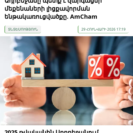
Ադրբեջանը պետք է զարգացնի
մեքենաների լիցքավորման
ենթակառուցվածքը. AmCham
ՏՆՏԵՍՈՒԹՅՈՒՆ
29 ՀՈՒՆՎԱՐԻ 2026 17:19
2025 թվականին Ադրբեջանում