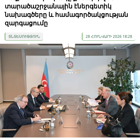
տարածաշրջանային էներգետիկ
նախագծերը և համագործակցության
զարգացումը
ՏՆՏԵՍՈՒԹՅՈՒՆ
28 ՀՈՒՆՎԱՐԻ 2026 18:28