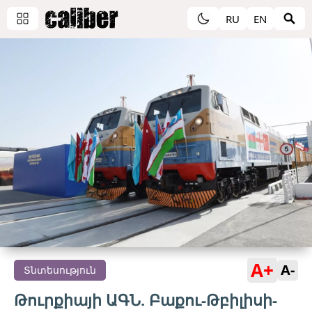
RU
EN
A+
A-
Տնտեսություն
Թուրքիայի ԱԳՆ. Բաքու-Թբիլիսի-