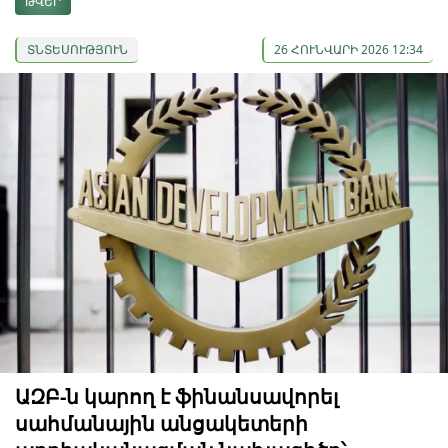
ԹՎԵՐ
ՏՆՏԵՍՈՒԹՅՈՒՆ
26 ՀՈՒՆՎԱՐԻ 2026 12:34
ԱԶԲ-ն կարող է ֆինանսավորել
սահմանային անցակետերի