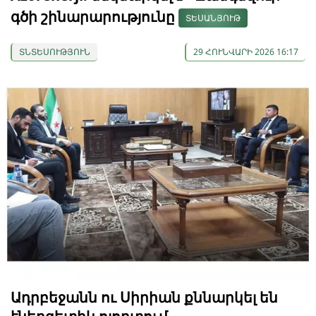
գծի շինարարությունը
ՏԵՍԱՆՅՈՒԹ
ՏՆՏԵՍՈՒԹՅՈՒՆ
29 ՀՈՒՆՎԱՐԻ 2026 16:17
Ադրբեջանն ու Սիրիան քննարկել են