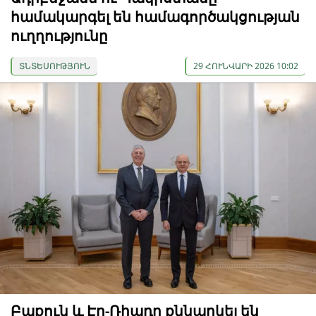
համակարգել են համագործակցության
ուղղությունը
ՏՆՏԵՍՈՒԹՅՈՒՆ
29 ՀՈՒՆՎԱՐԻ 2026 10:02
Բաքուն և Էր-Ռիադը քննարկել են