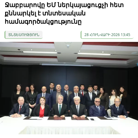
Ջաբբարովը ԵՄ ներկայացուցչի հետ
քննարկել է տնտեսական
համագործակցությունը
ՏՆՏԵՍՈՒԹՅՈՒՆ
28 ՀՈՒՆՎԱՐԻ 2026 13:45