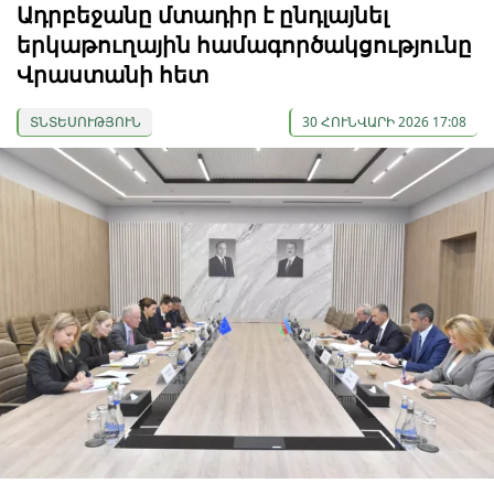
Ադրբեջանը մտադիր է ընդլայնել
երկաթուղային համագործակցությունը
Վրաստանի հետ
ՏՆՏԵՍՈՒԹՅՈՒՆ
30 ՀՈՒՆՎԱՐԻ 2026 17:08