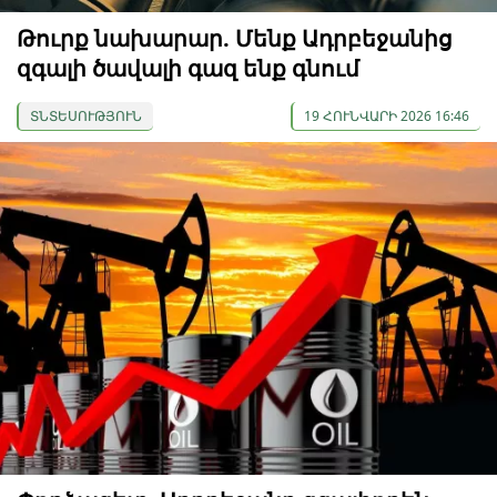
Թուրք նախարար. Մենք Ադրբեջանից
զգալի ծավալի գազ ենք գնում
ՏՆՏԵՍՈՒԹՅՈՒՆ
19 ՀՈՒՆՎԱՐԻ 2026 16:46