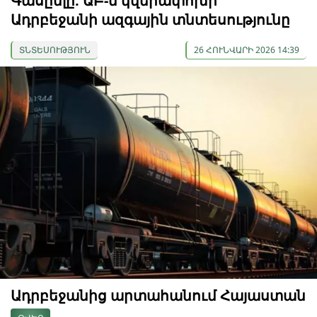
Գասըմլը. ԱԲ-ն կվերափոխի
Ադրբեջանի ազգային տնտեսությունը
ՏՆՏԵՍՈՒԹՅՈՒՆ
26 ՀՈՒՆՎԱՐԻ 2026 14:39
Ադրբեջանից արտահանում Հայաստան