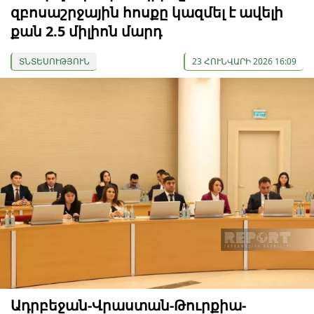
զբոսաշրջային հոսքը կազմել է ավելի
քան 2.5 միլիոն մարդ
ՏՆՏԵՍՈՒԹՅՈՒՆ
23 ՀՈՒՆՎԱՐԻ 2026 16:09
Ադրբեջան-Վրաստան-Թուրքիա-