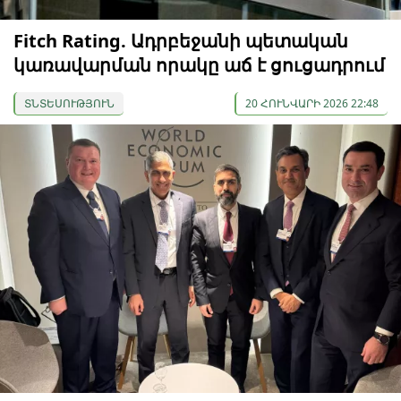
Fitch Rating. Ադրբեջանի պետական
կառավարման որակը աճ է ցուցադրում
ՏՆՏԵՍՈՒԹՅՈՒՆ
20 ՀՈՒՆՎԱՐԻ 2026 22:48