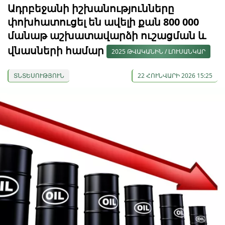
Ադրբեջանի իշխանությունները
փոխհատուցել են ավելի քան 800 000
մանաթ աշխատավարձի ուշացման և
վնասների համար
2025 ԹՎԱԿԱՆԻՆ / ԼՈՒՍԱՆԿԱՐ
ՏՆՏԵՍՈՒԹՅՈՒՆ
22 ՀՈՒՆՎԱՐԻ 2026 15:25