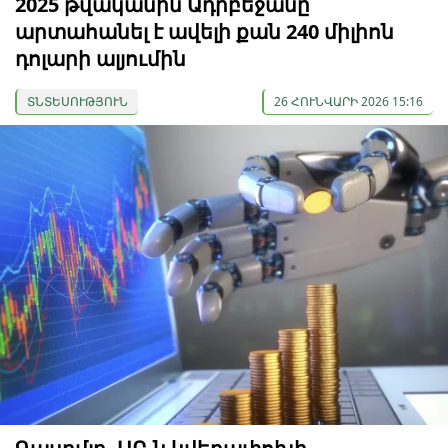
2025 թվականին Ադրբեջանը
արտահանել է ավելի քան 240 միլիոն
դոլարի ալյումին
ՏՆՏԵՍՈՒԹՅՈՒՆ
26 ՀՈՒՆՎԱՐԻ 2026 15:16