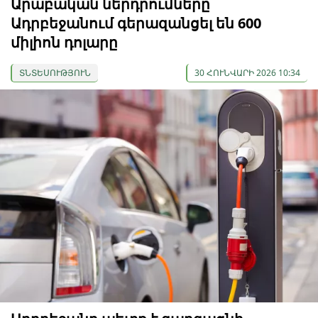
Արաբական ներդրումները
Ադրբեջանում գերազանցել են 600
միլիոն դոլարը
ՏՆՏԵՍՈՒԹՅՈՒՆ
30 ՀՈՒՆՎԱՐԻ 2026 10:34