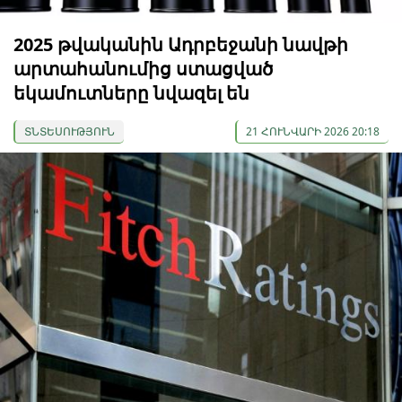
2025 թվականին Ադրբեջանի նավթի
արտահանումից ստացված
եկամուտները նվազել են
ՏՆՏԵՍՈՒԹՅՈՒՆ
21 ՀՈՒՆՎԱՐԻ 2026 20:18