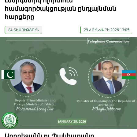
էներգետիկ ոլորտում
համագործակցության ընդլայնման
հարցերը
ՏՆՏԵՍՈՒԹՅՈՒՆ
29 ՀՈՒՆՎԱՐԻ 2026 13:05
Ադրբեջանն ու Պակիստանը