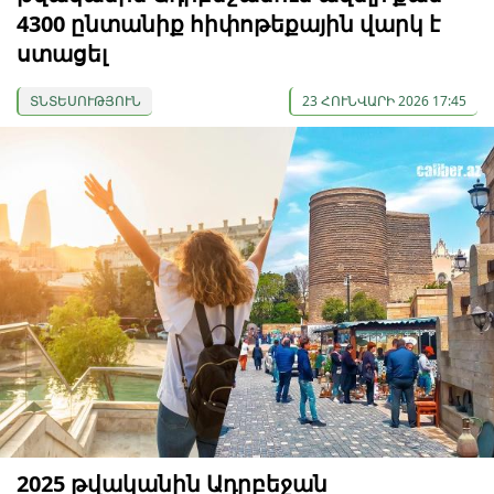
4300 ընտանիք հիփոթեքային վարկ է
ստացել
ՏՆՏԵՍՈՒԹՅՈՒՆ
23 ՀՈՒՆՎԱՐԻ 2026 17:45
2025 թվականին Ադրբեջան