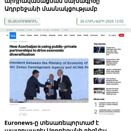
արդիականացման նախագիծը՝
Ադրբեջանի մասնակցությամբ
ՏՆՏԵՍՈՒԹՅՈՒՆ
26 ՀՈՒՆՎԱՐԻ 2026 12:02
Euronews-ը տեսառեպորտաժ է
պատրաստել Ադրբեջանի բիզնես