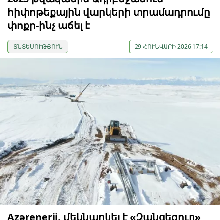
հիփոթեքային վարկերի տրամադրումը
փոքր-ինչ աճել է
ՏՆՏԵՍՈՒԹՅՈՒՆ
29 ՀՈՒՆՎԱՐԻ 2026 17:14
Azərenerji. մեկնարկել է «Զանգեզուր»