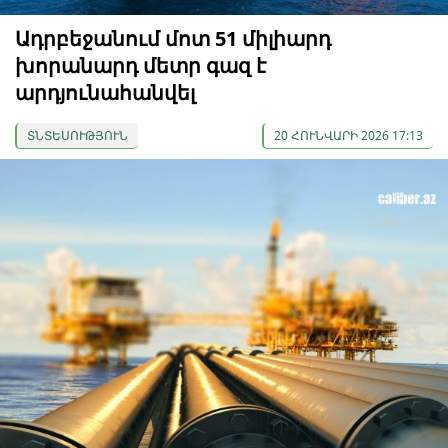
Ադրբեջանում մոտ 51 միլիարդ
խորանարդ մետր գազ է
արդյունահանվել
ՏՆՏԵՍՈՒԹՅՈՒՆ
20 ՀՈՒՆՎԱՐԻ 2026 17:13