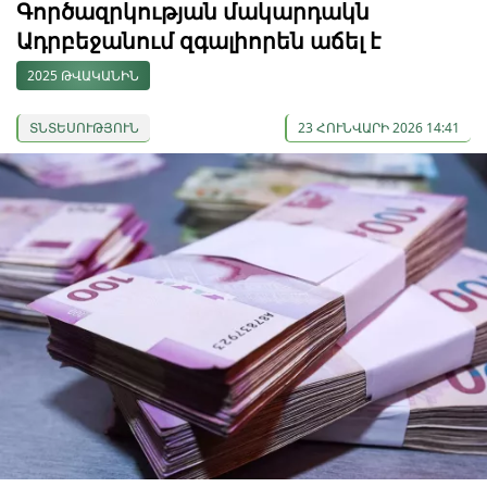
Գործազրկության մակարդակն
Ադրբեջանում զգալիորեն աճել է
2025 ԹՎԱԿԱՆԻՆ
ՏՆՏԵՍՈՒԹՅՈՒՆ
23 ՀՈՒՆՎԱՐԻ 2026 14:41