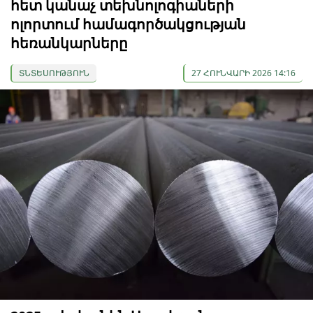
հետ կանաչ տեխնոլոգիաների
ոլորտում համագործակցության
հեռանկարները
ՏՆՏԵՍՈՒԹՅՈՒՆ
27 ՀՈՒՆՎԱՐԻ 2026 14:16