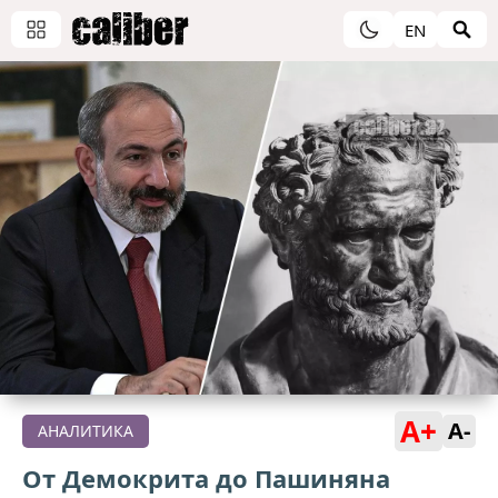
EN
A+
A-
АНАЛИТИКА
От Демокрита до Пашиняна