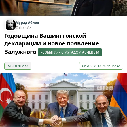
Мурад Абиев
Caliber.Az
Годовщина Вашингтонской
декларации и новое появление
Залужного
«СОБЫТИЯ» С МУРАДОМ АБИЕВЫМ
АНАЛИТИКА
08 АВГУСТА 2026 19:32