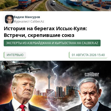
Вадим Мансуров
Журналист Caliber.Az
История на берегах Иссык-Куля:
Встречи, скрепившие союз
ЭКСПЕРТЫ ИЗ АЗЕРБАЙДЖАНА И КЫРГЫЗСТАНА НА CALIBER.AZ
ИНТЕРВЬЮ
01 АВГУСТА 2026 15:40