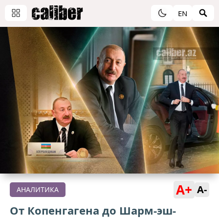
EN
A+
A-
АНАЛИТИКА
От Копенгагена до Шарм-эш-