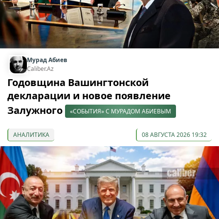
Мурад Абиев
Caliber.Az
Годовщина Вашингтонской
декларации и новое появление
Залужного
«СОБЫТИЯ» С МУРАДОМ АБИЕВЫМ
АНАЛИТИКА
08 АВГУСТА 2026 19:32