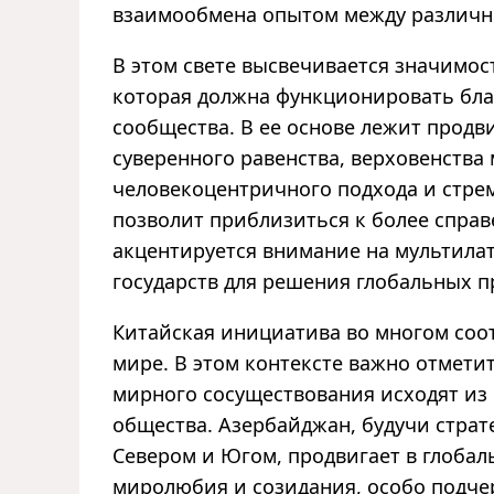
взаимообмена опытом между различ
В этом свете высвечивается значимо
которая должна функционировать бл
сообщества. В ее основе лежит прод
суверенного равенства, верховенства
человекоцентричного подхода и стрем
позволит приблизиться к более спра
акцентируется внимание на мультила
государств для решения глобальных п
Китайская инициатива во многом соотв
мире. В этом контексте важно отмет
мирного сосуществования исходят из
общества. Азербайджан, будучи стра
Севером и Югом, продвигает в глоба
миролюбия и созидания, особо подч