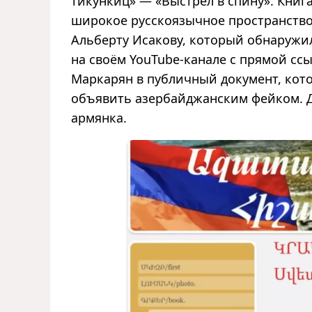
тикункиц» — «Выстрел в спину». Книг
широкое русскоязычное пространство
Альберту Исакову, который обнаружил
на своём YouTube-канале с прямой сс
Маркарян в публичный документ, кото
объявить азербайджанским фейком. Д
армянка.