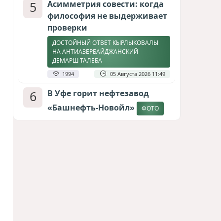
5
Асимметрия совести: когда
философия не выдерживает
проверки
ДОСТОЙНЫЙ ОТВЕТ КЫРЛЫКОВАЛЫ
НА АНТИАЗЕРБАЙДЖАНСКИЙ
ДЕМАРШ ТАЛЕБА
1994
05 Августа 2026 11:49
6
В Уфе горит нефтезавод
«Башнефть-Новойл»
ФОТО
1854
05 Августа 2026 12:53
7
Атлантический щит: Дания
ставит на Фареры в
большой игре за Арктику
СТАТЬЯ МАТАНАТ НАСИБОВОЙ
1657
05 Августа 2026 08:26
8
Европарламент без маски