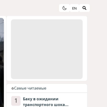
EN
Cамые читаемые
1
Баку в ожидании
транспортного шока...