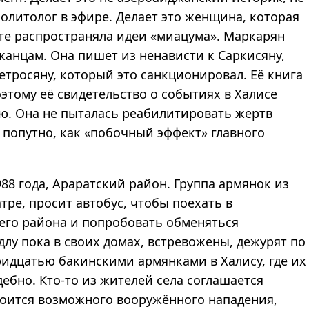
олитолог в эфире. Делает это женщина, которая
ате распространяла идеи «миацума». Маркарян
анцам. Она пишет из ненависти к Саркисяну,
етросяну, который это санкционировал. Её книга
этому её свидетельство о событиях в Халисе
ю. Она не пыталась реабилитировать жертв
 попутно, как «побочный эффект» главного
88 года, Араратский район. Группа армянок из
тре, просит автобус, чтобы поехать в
его района и попробовать обменяться
у пока в своих домах, встревожены, дежурят по
тридцатью бакинскими армянками в Халису, где их
ебно. Кто-то из жителей села соглашается
боится возможного вооружённого нападения,