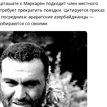
 Арташате к Маркарян подходит член местного
 требует прекратить поездки. Цитируется приказ
з посредника: араратские азербайджанцы —
азбираются со своими.