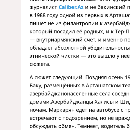
журналист
Caliber.Az
и не бакинский п
в 1988 году одной из первых в Арташ
пишет не из филантропии к азербайдж
который посадил её родных, и к Тер-П
— внутриармянский счёт, и именно по
обладает абсолютной убедительность
этнической чистки — это вышло у неё
сюжета.
А сюжет следующий. Поздняя осень 19
Баку, размещённых в Арташатском теа
азербайджанонаселенные сёла соседн
домами.Азербайджанцы Халисы и Шидл
ночам, Маркарян едет на автобусе с 
встречают с подозрением, но не вражд
обсуждать обмен. Темнеет, водитель 