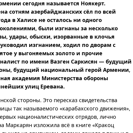
рмении сегодня называется Ноякерт.
на сотням азербайджанских сёл по всей
ода в Халисе не осталось ни одного
поколениями, были изгнаны за несколько
зы, удары, обыски, изорванные в клочья
 руководил изгнанием, ходил по дворам с
ятое у выгоняемых золото и прочие
налист по имени Вазген Саркисян — будущий
роны, будущий национальный герой Армении,
нная академия Министерства обороны
пнейших улиц Еревана.
анской стороны. Это пересказ свидетельства
ницы так называемого «карабахского движения»,
первых националистических отрядов, лично
на Маркарян изложила всё в книге «Кракоц