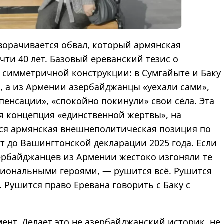
зворачивается обвал, который армянская
ти 40 лет. Базовый ереванский тезис о
а симметричной конструкции: в Сумгайыте и Баку
, а из Армении азербайджанцы «уехали сами»,
енсации», «спокойно покинули» свои сёла. Эта
я концепция «единственной жертвы», на
вся армянская внешнеполитическая позиция по
ет до Вашингтонской декларации 2025 года. Если
ербайджанцев из Армении жестоко изгоняли те
циональными героями, — рушится всё. Рушится
Рушится право Еревана говорить с Баку с
ент. Делает это не азербайджанский историк, не