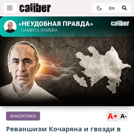
EN
A+
A-
АНАЛИТИКА
Реваншизм Кочаряна и гвозди в