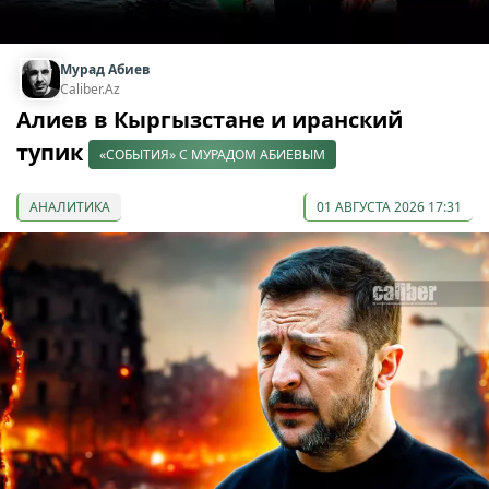
Мурад Абиев
Caliber.Az
Алиев в Кыргызстане и иранский
тупик
«СОБЫТИЯ» С МУРАДОМ АБИЕВЫМ
АНАЛИТИКА
01 АВГУСТА 2026 17:31