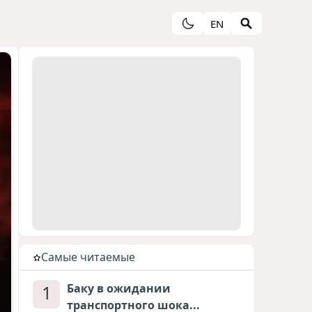
EN
Cамые читаемые
1
Баку в ожидании
транспортного шока...