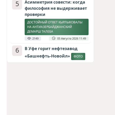
5
Асимметрия совести: когда
философия не выдерживает
проверки
ДОСТОЙНЫЙ ОТВЕТ КЫРЛЫКОВАЛЫ
НА АНТИАЗЕРБАЙДЖАНСКИЙ
ДЕМАРШ ТАЛЕБА
2149
05 Августа 2026 11:49
6
В Уфе горит нефтезавод
«Башнефть-Новойл»
ФОТО
2126
05 Августа 2026 12:53
7
Меценат Юрского периода
САМВЕЛ КАРАПЕТЯН И ЕГО ПЛАНЫ
1825
06 Августа 2026 22:00
8
Атлантический щит: Дания
ставит на Фареры в
большой игре за Арктику