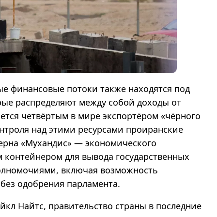
ые финансовые потоки также находятся под
рые распределяют между собой доходы от
яется четвёртым в мире экспортёром «чёрного
онтроля над этими ресурсами проиранские
ерна «Мухандис» — экономического
м контейнером для вывода государственных
олномочиями, включая возможность
 без одобрения парламента.
йкл Найтс, правительство страны в последние