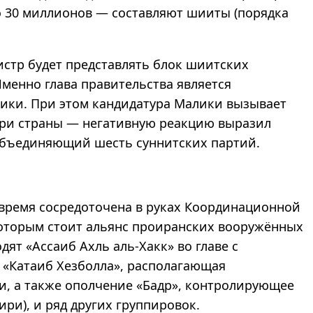
 30 миллионов — составляют шииты (порядка
истр будет представлять блок шиитских
менно глава правительства является
ики. При этом кандидатура Малики вызывает
утри страны — негативную реакцию выразил
объединяющий шесть суннитских партий.
 время сосредоточена в руках Координационной
которым стоит альянс проиранских вооружённых
дят «Ассаиб Ахль аль-Хакк» во главе с
 «Катаиб Хезболла», располагающая
, а также ополчение «Бадр», контролирующее
ри), и ряд других группировок.