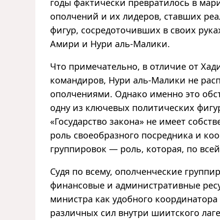
годы фактически превратилось в мар
ополчений и их лидеров, ставших ре
фигур, сосредоточивших в своих руках
Амири и Нури аль-Малики.
Что примечательно, в отличие от Хад
командиров, Нури аль-Малики не ра
ополчениями. Однако именно это обст
одну из ключевых политических фигур 
«Государство закона» не имеет собст
роль своеобразного посредника и ко
группировок — роль, которая, по всей
Судя по всему, ополченческие группи
финансовые и административные ресу
министра как удобного координатора
различных сил внутри шиитского лаге