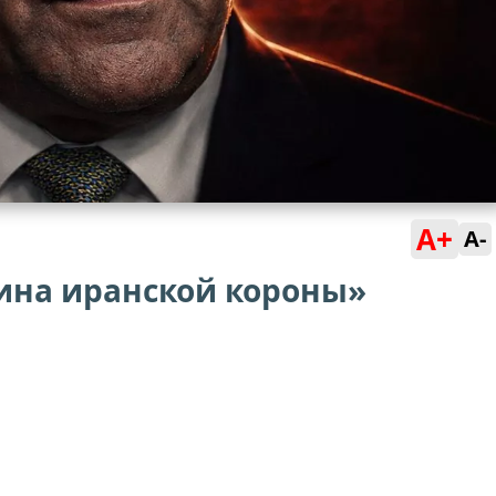
A+
A-
ина иранской короны»