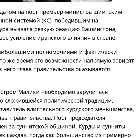
датом на пост премьер-министра шиитским
ной системой (КС), победившим на
тура вызвала резкую реакцию Вашингтона,
шее усиление иранского влияния в стране.
наибольшими полномочиями и фактически
 то же время его возможности напрямую зависят
 него глава правительства оказывается
истром Малики необходимо заручиться
но сложившейся политической традиции,
ставитель влиятельного курдского меньшинства,
авы правительства. Пост председателя
лён за суннитской общиной. Курды и сунниты
к каждая, тогда как большинство из примерно