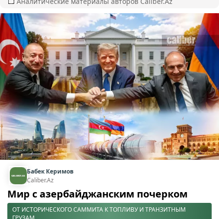
Аналитические материалы авторов Caliber.Az
Бабек Керимов
Caliber.Az
Мир с азербайджанским почерком
ОТ ИСТОРИЧЕСКОГО САММИТА К ТОПЛИВУ И ТРАНЗИТНЫМ
ГРУЗАМ