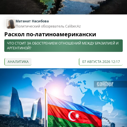
Матанат Насибова
Политический обозреватель Caliber.Az
Раскол по-латиноамерикански
ЧТО СТОИТ ЗА ОБОСТРЕНИЕМ ОТНОШЕНИЙ МЕЖДУ БРАЗИЛИЕЙ И
АРГЕНТИНОЙ?
АНАЛИТИКА
07 АВГУСТА 2026 12:17