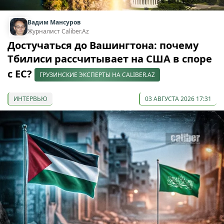
Вадим Мансуров
Журналист Caliber.Az
Достучаться до Вашингтона: почему
Тбилиси рассчитывает на США в споре
с ЕС?
ГРУЗИНСКИЕ ЭКСПЕРТЫ НА CALIBER.AZ
ИНТЕРВЬЮ
03 АВГУСТА 2026 17:31