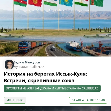
Вадим Мансуров
Журналист Caliber.Az
История на берегах Иссык-Куля:
Встречи, скрепившие союз
ЭКСПЕРТЫ ИЗ АЗЕРБАЙДЖАНА И КЫРГЫЗСТАНА НА CALIBER.AZ
ИНТЕРВЬЮ
01 АВГУСТА 2026 15:40