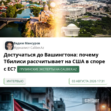
Вадим Мансуров
Журналист Caliber.Az
Достучаться до Вашингтона: почему
Тбилиси рассчитывает на США в споре
с ЕС?
ГРУЗИНСКИЕ ЭКСПЕРТЫ НА CALIBER.AZ
ИНТЕРВЬЮ
03 АВГУСТА 2026 17:31