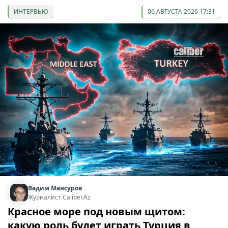
ИНТЕРВЬЮ
06 АВГУСТА 2026 17:31
Вадим Мансуров
Журналист Caliber.Az
Красное море под новым щитом:
какую роль будет играть Турция в