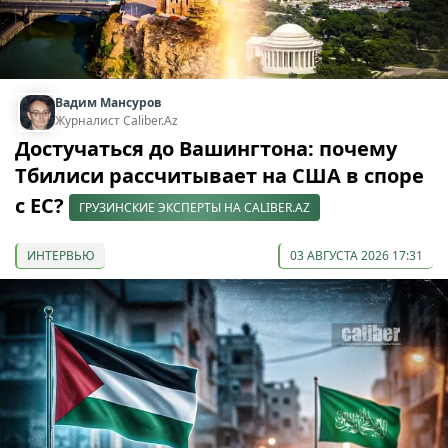
Вадим Мансуров
Журналист Caliber.Az
Достучаться до Вашингтона: почему
Тбилиси рассчитывает на США в споре
с ЕС?
ГРУЗИНСКИЕ ЭКСПЕРТЫ НА CALIBER.AZ
ИНТЕРВЬЮ
03 АВГУСТА 2026 17:31