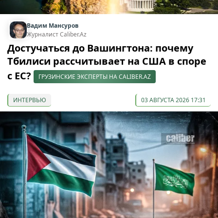
Вадим Мансуров
Журналист Caliber.Az
Достучаться до Вашингтона: почему
Тбилиси рассчитывает на США в споре
с ЕС?
ГРУЗИНСКИЕ ЭКСПЕРТЫ НА CALIBER.AZ
ИНТЕРВЬЮ
03 АВГУСТА 2026 17:31