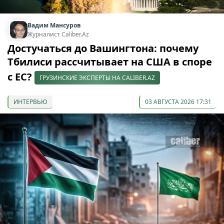
Вадим Мансуров
Журналист Caliber.Az
Достучаться до Вашингтона: почему
Тбилиси рассчитывает на США в споре
с ЕС?
ГРУЗИНСКИЕ ЭКСПЕРТЫ НА CALIBER.AZ
ИНТЕРВЬЮ
03 АВГУСТА 2026 17:31