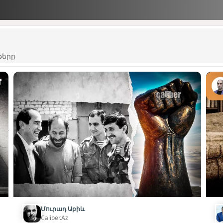
թերը
Մուրադ Աբիև
Caliber.Az