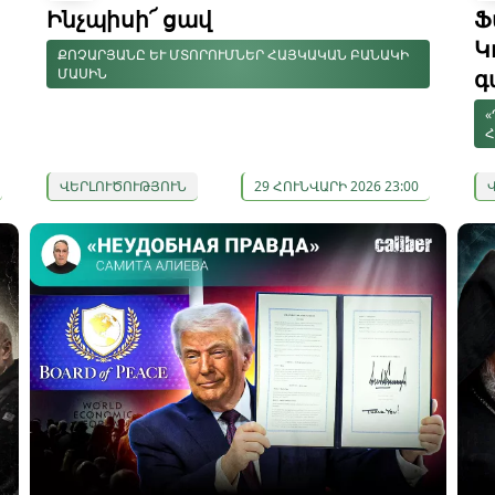
Ինչպիսի՜ ցավ
Ֆ
Կ
ՔՈՉԱՐՅԱՆԸ ԵՒ ՄՏՈՐՈՒՄՆԵՐ ՀԱՅԿԱԿԱՆ ԲԱՆԱԿԻ Մ
ԱՍԻՆ
գ
«
Հ
ՎԵՐԼՈՒԾՈՒԹՅՈՒՆ
29 ՀՈՒՆՎԱՐԻ 2026 23:00