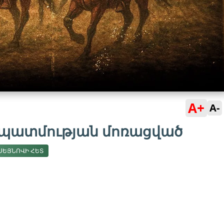
A+
A-
ա պատմության մոռացված
ՒՍԵՅՆՈՎԻ ՀԵՏ