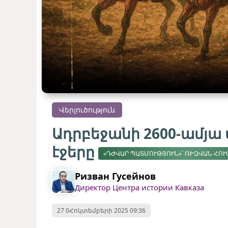
Վերլուծություն
Ադրբեջանի 2600-ամյ
էջերը
«ԴԺՎԱՐ ՊԱՏՄՈՒԹՅՈՒՆ»՝ ՌԻԶՎԱՆ ՀՈ
Ризван Гусейнов
Директор Центра истории Кавказа
27 0Հոկտեմբերի 2025 09:36