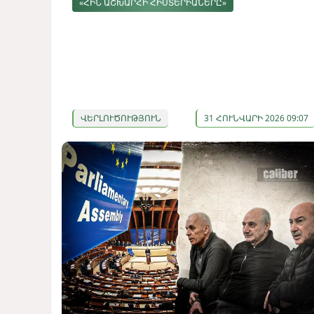
«ՀԻՆ ԱՇԽԱՐՀԻ ՀԻՍՏԵՐԻԱՆԵՐԸ»
ՎԵՐԼՈՒԾՈՒԹՅՈՒՆ
31 ՀՈՒՆՎԱՐԻ 2026 09:07