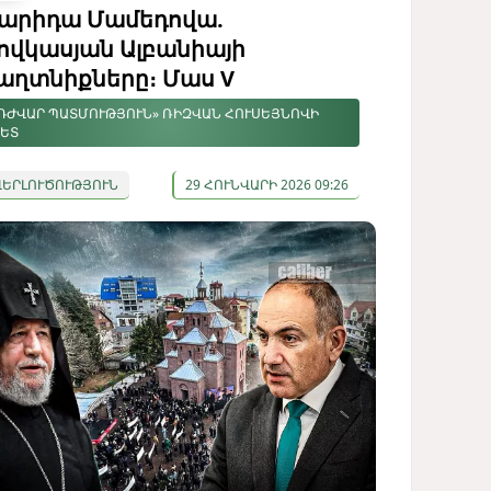
արիդա Մամեդովա.
ովկասյան Ալբանիայի
աղտնիքները։ Մաս V
ԴԺՎԱՐ ՊԱՏՄՈՒԹՅՈՒՆ» ՌԻԶՎԱՆ ՀՈՒՍԵՅՆՈՎԻ
ԵՏ
ՎԵՐԼՈՒԾՈՒԹՅՈՒՆ
29 ՀՈՒՆՎԱՐԻ 2026 09:26