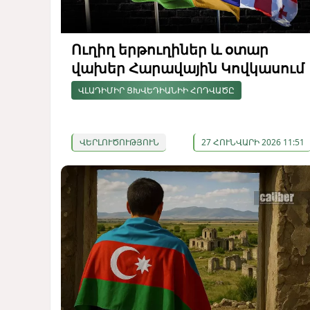
Ուղիղ երթուղիներ և օտար
վախեր Հարավային Կովկասում
ՎԼԱԴԻՄԻՐ ՑԽՎԵԴԻԱՆԻԻ ՀՈԴՎԱԾԸ
ՎԵՐԼՈՒԾՈՒԹՅՈՒՆ
27 ՀՈՒՆՎԱՐԻ 2026 11:51