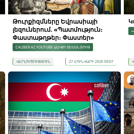
Թուրքիզմները Եվրասիայի
Կ
լեզուներում. «Պատմություն։
«
Փաստաթղթեր։ Փաստեր»
CALIBER.AZ YOUTUBE ԱԼԻՔԻ ՏԵՍԱՆՅՈՒԹ
ՎԵՐԼՈՒԾՈՒԹՅՈՒՆ
27 ՀՈՒՆՎԱՐԻ 2026 09:07