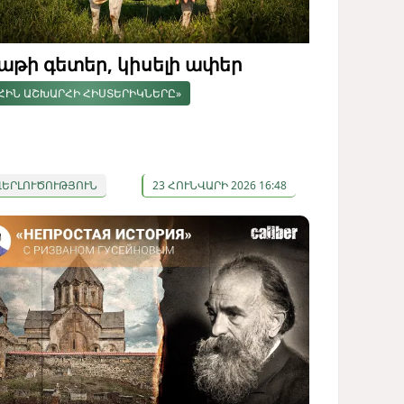
աթի գետեր, կիսելի ափեր
ՀԻՆ ԱՇԽԱՐՀԻ ՀԻՍՏԵՐԻԿՆԵՐԸ»
ՎԵՐԼՈՒԾՈՒԹՅՈՒՆ
23 ՀՈՒՆՎԱՐԻ 2026 16:48