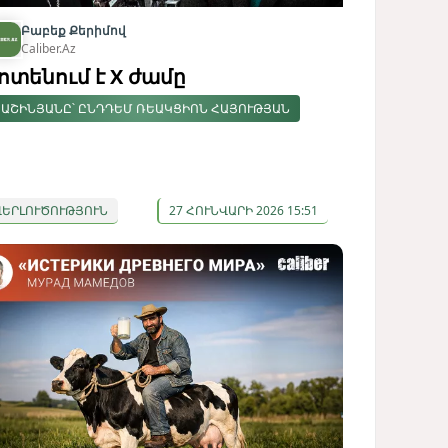
Բաբեք Քերիմով
Caliber.Az
ոտենում է X ժամը
ԱՇԻՆՅԱՆԸ՝ ԸՆԴԴԵՄ ՌԵԱԿՑԻՈՆ ՀԱՅՈՒԹՅԱՆ
ՎԵՐԼՈՒԾՈՒԹՅՈՒՆ
27 ՀՈՒՆՎԱՐԻ 2026 15:51