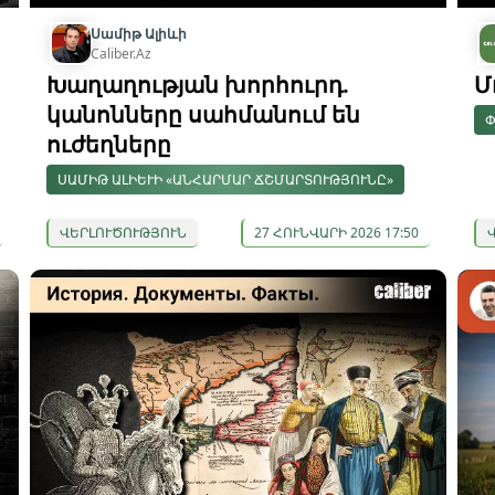
Սամիթ Ալիևի
Caliber.Az
Խաղաղության խորհուրդ.
Մ
կանոնները սահմանում են
Փ
ուժեղները
ՍԱՄԻԹ ԱԼԻԵՒԻ «ԱՆՀԱՐՄԱՐ ՃՇՄԱՐՏՈՒԹՅՈՒՆԸ»
ՎԵՐԼՈՒԾՈՒԹՅՈՒՆ
27 ՀՈՒՆՎԱՐԻ 2026 17:50