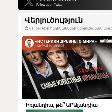
Follow us on Twitter
Վերլուծություն
Caliber.Az-ի հեղինակների վերլուծական նյու
Իռլանդիա, թե՞ ԱՐԱլանդիա