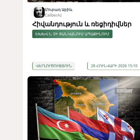
Մուրադ Աբիև
Caliber.Az
Հիվանդություն և ռեցիդիվներ
ԵԽԽՎ-Ն ՉԻ ՑԱՆԿԱՆՈՒՄ ԱՊԱՔԻՆՈՒՄ
ՎԵՐԼՈՒԾՈՒԹՅՈՒՆ
28 ՀՈՒՆՎԱՐԻ 2026 15:10