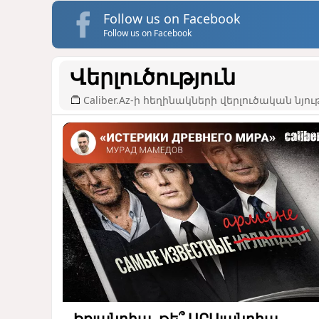
Follow us on Facebook
Follow us on Facebook
Վերլուծություն
Caliber.Az-ի հեղինակների վերլուծական նյու
Իռլանդիա, թե՞ ԱՐԱլանդիա