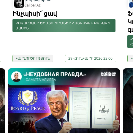
Caliber.Az
Ինչպիսի՜ ցավ
Ֆ
Կ
ՔՈՉԱՐՅԱՆԸ ԵՒ ՄՏՈՐՈՒՄՆԵՐ ՀԱՅԿԱԿԱՆ ԲԱՆԱԿԻ Մ
ԱՍԻՆ
գ
«
Հ
ՎԵՐԼՈՒԾՈՒԹՅՈՒՆ
29 ՀՈՒՆՎԱՐԻ 2026 23:00