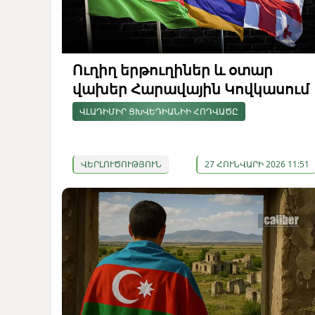
Ուղիղ երթուղիներ և օտար
վախեր Հարավային Կովկասում
ՎԼԱԴԻՄԻՐ ՑԽՎԵԴԻԱՆԻԻ ՀՈԴՎԱԾԸ
ՎԵՐԼՈՒԾՈՒԹՅՈՒՆ
27 ՀՈՒՆՎԱՐԻ 2026 11:51