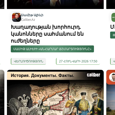
Սամիթ Ալիևի
Caliber.Az
Խաղաղության խորհուրդ.
Մ
կանոնները սահմանում են
Փ
ուժեղները
ՍԱՄԻԹ ԱԼԻԵՒԻ «ԱՆՀԱՐՄԱՐ ՃՇՄԱՐՏՈՒԹՅՈՒՆԸ»
ՎԵՐԼՈՒԾՈՒԹՅՈՒՆ
27 ՀՈՒՆՎԱՐԻ 2026 17:50