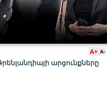
A+
A-
 Գրենլանդիայի արցունքները