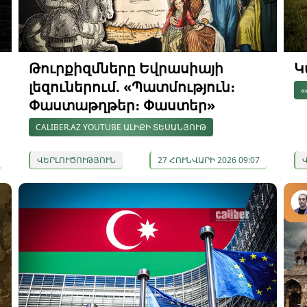
Թուրքիզմները Եվրասիայի
Կ
լեզուներում. «Պատմություն։
«
Փաստաթղթեր։ Փաստեր»
CALIBER.AZ YOUTUBE ԱԼԻՔԻ ՏԵՍԱՆՅՈՒԹ
ՎԵՐԼՈՒԾՈՒԹՅՈՒՆ
27 ՀՈՒՆՎԱՐԻ 2026 09:07