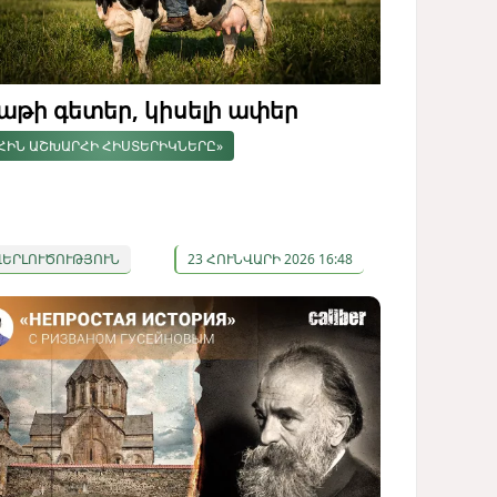
աթի գետեր, կիսելի ափեր
ՀԻՆ ԱՇԽԱՐՀԻ ՀԻՍՏԵՐԻԿՆԵՐԸ»
ՎԵՐԼՈՒԾՈՒԹՅՈՒՆ
23 ՀՈՒՆՎԱՐԻ 2026 16:48