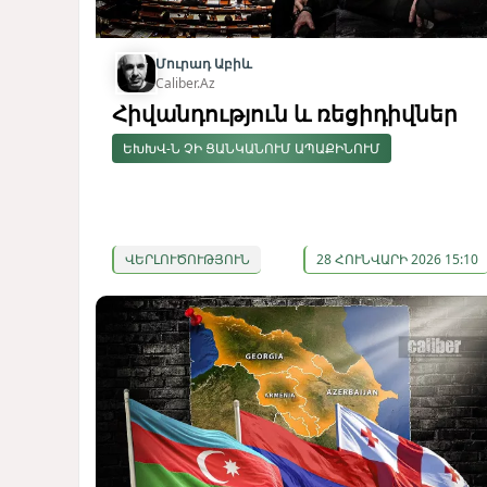
Մուրադ Աբիև
Caliber.Az
Հիվանդություն և ռեցիդիվներ
ԵԽԽՎ-Ն ՉԻ ՑԱՆԿԱՆՈՒՄ ԱՊԱՔԻՆՈՒՄ
ՎԵՐԼՈՒԾՈՒԹՅՈՒՆ
28 ՀՈՒՆՎԱՐԻ 2026 15:10