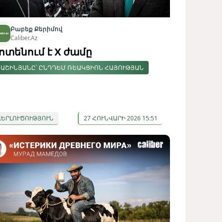
Բաբեք Քերիմով
Caliber.Az
ոտենում է X ժամը
ԱՇԻՆՅԱՆԸ՝ ԸՆԴԴԵՄ ՌԵԱԿՑԻՈՆ ՀԱՅՈՒԹՅԱՆ
ՎԵՐԼՈՒԾՈՒԹՅՈՒՆ
27 ՀՈՒՆՎԱՐԻ 2026 15:51