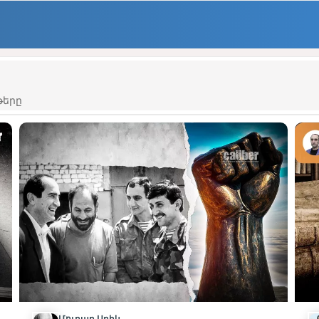
թերը
Մուրադ Աբիև