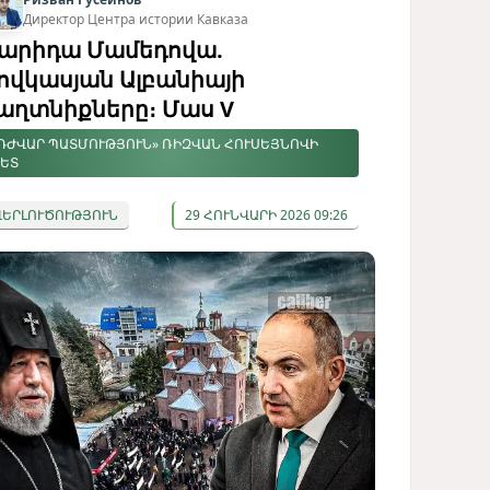
Директор Центра истории Кавказа
արիդա Մամեդովա.
ովկասյան Ալբանիայի
աղտնիքները։ Մաս V
ԴԺՎԱՐ ՊԱՏՄՈՒԹՅՈՒՆ» ՌԻԶՎԱՆ ՀՈՒՍԵՅՆՈՎԻ
ԵՏ
ՎԵՐԼՈՒԾՈՒԹՅՈՒՆ
29 ՀՈՒՆՎԱՐԻ 2026 09:26