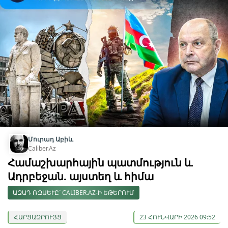
Մուրադ Աբիև
Caliber.Az
Համաշխարհային պատմություն և
Ադրբեջան. այստեղ և հիմա
ԱԶԱԴ ՌԶԱԵՒԸ՝ CALIBER.AZ-Ի ԵԹԵՐՈՒՄ
ՀԱՐՑԱԶՐՈՒՅՑ
23 ՀՈՒՆՎԱՐԻ 2026 09:52