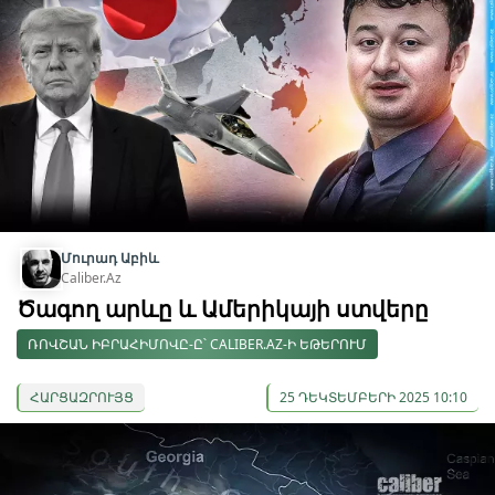
Մուրադ Աբիև
Caliber.Az
Ծագող արևը և Ամերիկայի ստվերը
ՌՈՎՇԱՆ ԻԲՐԱՀԻՄՈՎԸ-Ը՝ CALIBER.AZ-Ի ԵԹԵՐՈՒՄ
ՀԱՐՑԱԶՐՈՒՅՑ
25 ԴԵԿՏԵՄԲԵՐԻ 2025 10:10