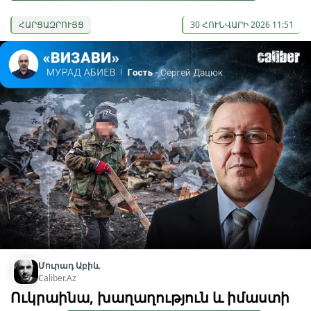
ՀԱՐՑԱԶՐՈՒՅՑ
30 ՀՈՒՆՎԱՐԻ 2026 11:51
Մուրադ Աբիև
Caliber.Az
Ուկրաինա, խաղաղություն և իմաստի