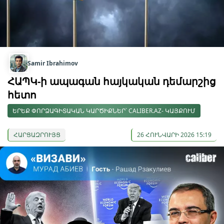
Samir Ibrahimov
ՀԱՊԿ-ի ապագան հայկական դեմարշից
հետո
ԵՐԵՔ ՓՈՐՁԱԳԻՏԱԿԱՆ ԿԱՐԾԻՔՆԵՐ՝ CALIBER.AZ- ԿԱՅՔՈՒՄ
ՀԱՐՑԱԶՐՈՒՅՑ
26 ՀՈՒՆՎԱՐԻ 2026 15:19