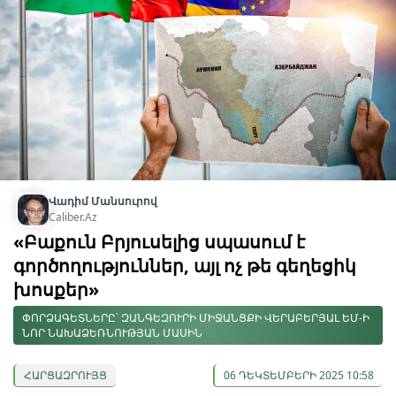
Վադիմ Մանսուրով
Caliber.Az
«Բաքուն Բրյուսելից սպասում է
գործողություններ, այլ ոչ թե գեղեցիկ
խոսքեր»
ՓՈՐՁԱԳԵՏՆԵՐԸ՝ ԶԱՆԳԵԶՈՒՐԻ ՄԻՋԱՆՑՔԻ ՎԵՐԱԲԵՐՅԱԼ ԵՄ-Ի
ՆՈՐ ՆԱԽԱՁԵՌՆՈՒԹՅԱՆ ՄԱՍԻՆ
ՀԱՐՑԱԶՐՈՒՅՑ
06 ԴԵԿՏԵՄԲԵՐԻ 2025 10:58