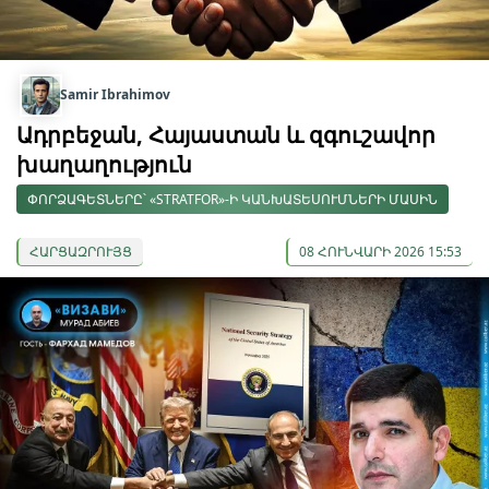
Samir Ibrahimov
Ադրբեջան, Հայաստան և զգուշավոր
խաղաղություն
ՓՈՐՁԱԳԵՏՆԵՐԸ՝ «STRATFOR»-Ի ԿԱՆԽԱՏԵՍՈՒՄՆԵՐԻ ՄԱՍԻՆ
ՀԱՐՑԱԶՐՈՒՅՑ
08 ՀՈՒՆՎԱՐԻ 2026 15:53