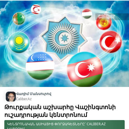
Վադիմ Մանսուրով
Caliber.Az
Թուրքական աշխարհը Վաշինգտոնի
ուշադրության կենտրոնում
ԿԵՆՏՐՈՆԱԿԱՆ ԱՍԻԱՅԻՑ ՓՈՐՁԱԳԵՏՆԵՐԸ՝ CALIBER.AZ
ԿԱՅՔՈՒՄ