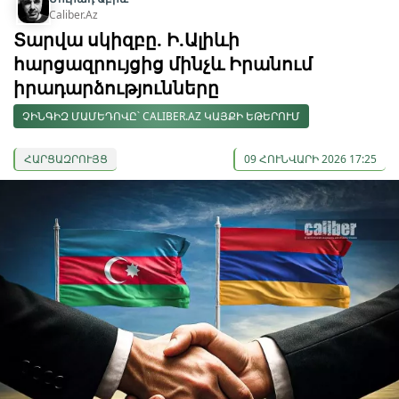
Caliber.Az
Տարվա սկիզբը. Ի.Ալիևի
հարցազրույցից մինչև Իրանում
իրադարձությունները
ՉԻՆԳԻԶ ՄԱՄԵԴՈՎԸ՝ CALIBER.AZ ԿԱՅՔԻ ԵԹԵՐՈՒՄ
ՀԱՐՑԱԶՐՈՒՅՑ
09 ՀՈՒՆՎԱՐԻ 2026 17:25