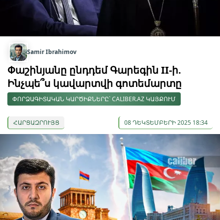
Samir Ibrahimov
Փաշինյանը ընդդեմ Գարեգին II-ի.
Ինչպե՞ս կավարտվի գոտեմարտը
ՓՈՐՁԱԳԻՏԱԿԱՆ ԿԱՐԾԻՔՆԵՐԸ՝ CALIBER.AZ ԿԱՅՔՈՒՄ
ՀԱՐՑԱԶՐՈՒՅՑ
08 ԴԵԿՏԵՄԲԵՐԻ 2025 18:34