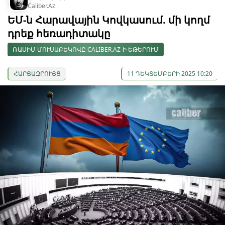
Caliber.Az
ԵՄ-ն Հարավային Կովկասում. մի կողմ
դրեք հեռադիտակը
ՌԱՍԻՄ ՄՈՒՍԱԲԵԿՈՎԸ CALIBER.AZ-Ի ԵԹԵՐՈՒՄ
ՀԱՐՑԱԶՐՈՒՅՑ
11 ԴԵԿՏԵՄԲԵՐԻ 2025 10:20