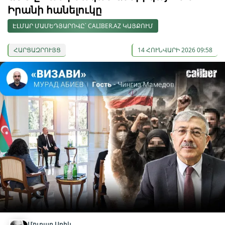
Իրանի հանելուկը
ԷԼՄԱՐ ՄԱՄԵԴՅԱՐՈՎԸ՝ CALIBER.AZ ԿԱՅՔՈՒՄ
ՀԱՐՑԱԶՐՈՒՅՑ
14 ՀՈՒՆՎԱՐԻ 2026 09:58
Մուրադ Աբիև