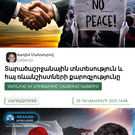
Վադիմ Մանսուրով
Caliber.Az
Տարածաշրջանային տնտեսություն և
հայ ռևանշիստների քարոզչությունը
ՉԵՌՆՈՎԸ ԵՒ ՄՈՒԹԱԼԻԵՒԸ՝ CALIBER.AZ ԿԱՅՔՈՒՄ
ՀԱՐՑԱԶՐՈՒՅՑ
29 ԴԵԿՏԵՄԲԵՐԻ 2025 14:48