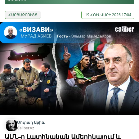
ՀԱՐՑԱԶՐՈՒՅՑ
19 ՀՈՒՆՎԱՐԻ 2026 17:04
Մուրադ Աբիև
Caliber.Az
ԱՄՆ-ը Լատինական Ամերիկայում և