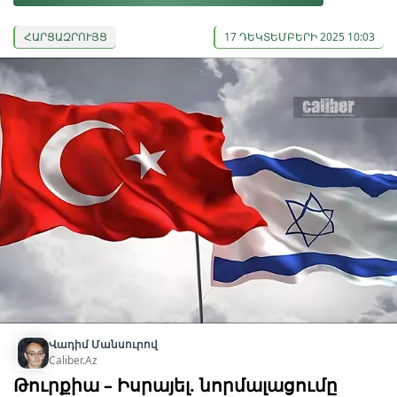
ՀԱՐՑԱԶՐՈՒՅՑ
17 ԴԵԿՏԵՄԲԵՐԻ 2025 10:03
Վադիմ Մանսուրով
Caliber.Az
Թուրքիա – Իսրայել. նորմալացումը