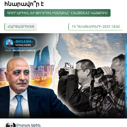
հնարավո՞ր է
ԳՈՒՐ-ԱՐԻԵՆ ԵՒ ԹՈՂՐՈՒԼ ԻՍՄԱԻԼԸ՝ CALIBER.AZ ԿԱՅՔՈՒՄ
ՀԱՐՑԱԶՐՈՒՅՑ
15 ԴԵԿՏԵՄԲԵՐԻ 2025 14:42
Մուրադ Աբիև