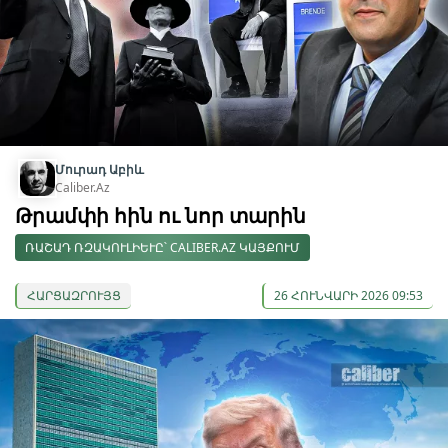
Մուրադ Աբիև
Caliber.Az
Թրամփի հին ու նոր տարին
ՌԱՇԱԴ ՌԶԱԿՈՒԼԻԵՒԸ՝ CALIBER.AZ ԿԱՅՔՈՒՄ
ՀԱՐՑԱԶՐՈՒՅՑ
26 ՀՈՒՆՎԱՐԻ 2026 09:53