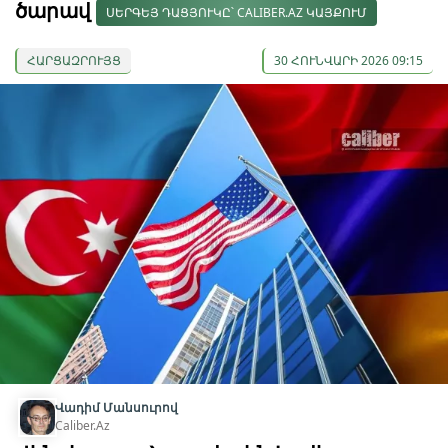
ծարավ
ՍԵՐԳԵՅ ԴԱՑՅՈՒԿԸ՝ CALIBER.AZ ԿԱՅՔՈՒՄ
ՀԱՐՑԱԶՐՈՒՅՑ
30 ՀՈՒՆՎԱՐԻ 2026 09:15
Վադիմ Մանսուրով
Caliber.Az