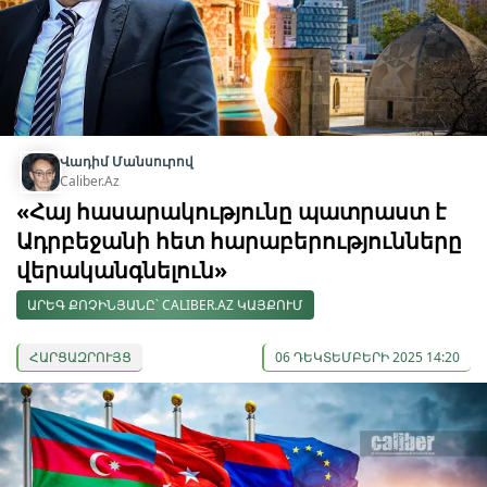
Վադիմ Մանսուրով
Caliber.Az
«Հայ հասարակությունը պատրաստ է
Ադրբեջանի հետ հարաբերությունները
վերականգնելուն»
ԱՐԵԳ ՔՈՉԻՆՅԱՆԸ՝ CALIBER.AZ ԿԱՅՔՈՒՄ
ՀԱՐՑԱԶՐՈՒՅՑ
06 ԴԵԿՏԵՄԲԵՐԻ 2025 14:20