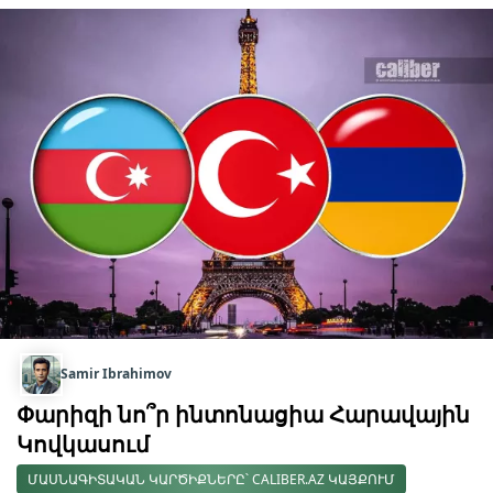
Samir Ibrahimov
Փարիզի նո՞ր ինտոնացիա Հարավային
Կովկասում
ՄԱՍՆԱԳԻՏԱԿԱՆ ԿԱՐԾԻՔՆԵՐԸ՝ CALIBER.AZ ԿԱՅՔՈՒՄ