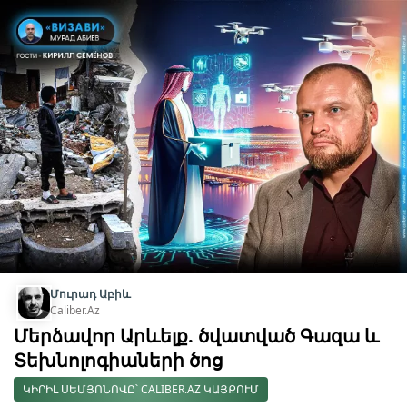
Մուրադ Աբիև
Caliber.Az
Մերձավոր Արևելք. ծվատված Գազա և
Տեխնոլոգիաների ծոց
ԿԻՐԻԼ ՍԵՄՅՈՆՈՎԸ՝ CALIBER.AZ ԿԱՅՔՈՒՄ