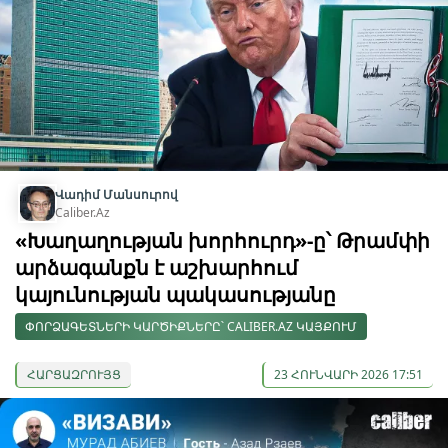
Վադիմ Մանսուրով
Caliber.Az
«Խաղաղության խորհուրդ»-ը՝ Թրամփի
արձագանքն է աշխարհում
կայունության պակասությանը
ՓՈՐՁԱԳԵՏՆԵՐԻ ԿԱՐԾԻՔՆԵՐԸ՝ CALIBER.AZ ԿԱՅՔՈՒՄ
ՀԱՐՑԱԶՐՈՒՅՑ
23 ՀՈՒՆՎԱՐԻ 2026 17:51