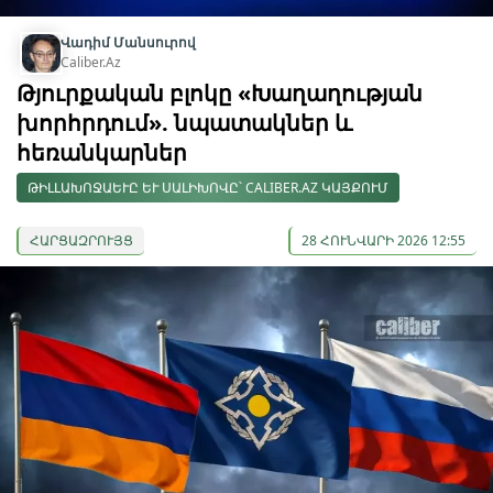
Վադիմ Մանսուրով
Caliber.Az
Թյուրքական բլոկը «Խաղաղության
խորհրդում». նպատակներ և
հեռանկարներ
ԹԻԼԼԱԽՈՋԱԵՒԸ ԵՒ ՍԱԼԻԽՈՎԸ՝ CALIBER.AZ ԿԱՅՔՈՒՄ
ՀԱՐՑԱԶՐՈՒՅՑ
28 ՀՈՒՆՎԱՐԻ 2026 12:55