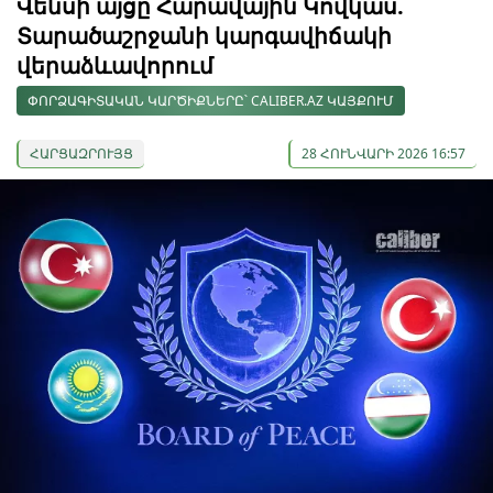
Վենսի այցը Հարավային Կովկաս.
Տարածաշրջանի կարգավիճակի
վերաձևավորում
ՓՈՐՁԱԳԻՏԱԿԱՆ ԿԱՐԾԻՔՆԵՐԸ՝ CALIBER.AZ ԿԱՅՔՈՒՄ
ՀԱՐՑԱԶՐՈՒՅՑ
28 ՀՈՒՆՎԱՐԻ 2026 16:57