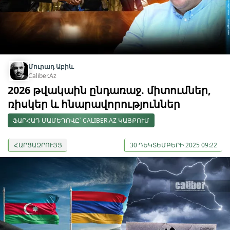
Մուրադ Աբիև
Caliber.Az
2026 թվակաին ընդառաջ. միտումներ,
ռիսկեր և հնարավորություններ
ՖԱՐՀԱԴ ՄԱՄԵԴՈՎԸ՝ CALIBER.AZ ԿԱՅՔՈՒՄ
ՀԱՐՑԱԶՐՈՒՅՑ
30 ԴԵԿՏԵՄԲԵՐԻ 2025 09:22