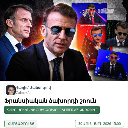
Վադիմ Մանսուրով
Caliber.Az
Ֆրանսիական ձախորդի շոուն
ԳՈՒՐ-ԱՐԻԵՆ ԵՒ ՕՍԻՆՉՈՒԿԸ՝ CALIBER.AZ-ԿԱՅՔՈՒՄ
ՀԱՐՑԱԶՐՈՒՅՑ
30 ՀՈՒՆՎԱՐԻ 2026 15:00