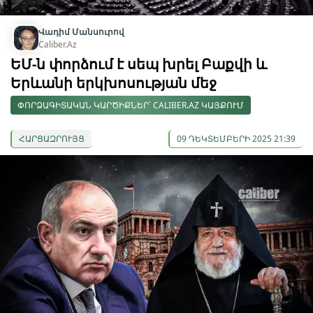
Վադիմ Մանսուրով
Caliber.Az
ԵՄ-ն փորձում է սեպ խրել Բաքվի և
Երևանի երկխոսության մեջ
ՓՈՐՁԱԳԻՏԱԿԱՆ ԿԱՐԾԻՔՆԵՐ՝ CALIBER.AZ ԿԱՅՔՈՒՄ
ՀԱՐՑԱԶՐՈՒՅՑ
09 ԴԵԿՏԵՄԲԵՐԻ 2025 21:39