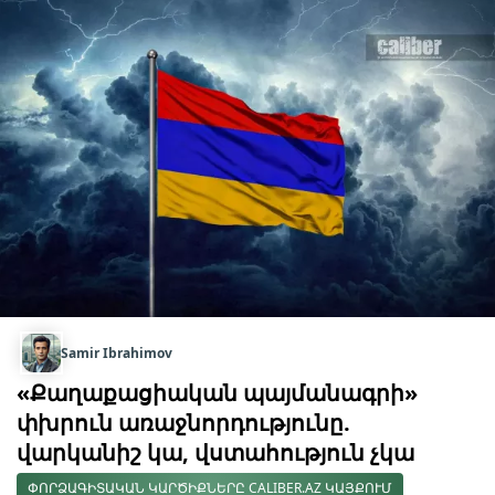
Samir Ibrahimov
«Քաղաքացիական պայմանագրի»
փխրուն առաջնորդությունը.
վարկանիշ կա, վստահություն չկա
ՓՈՐՁԱԳԻՏԱԿԱՆ ԿԱՐԾԻՔՆԵՐԸ CALIBER.AZ ԿԱՅՔՈՒՄ