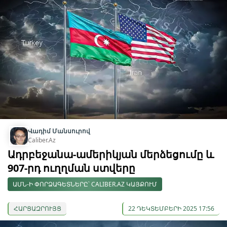
Վադիմ Մանսուրով
Caliber.Az
Ադրբեջանա-ամերիկյան մերձեցումը և
907-րդ ուղղման ստվերը
ԱՄՆ-Ի ՓՈՐՁԱԳԵՏՆԵՐԸ՝ CALIBER.AZ ԿԱՅՔՈՒՄ
ՀԱՐՑԱԶՐՈՒՅՑ
22 ԴԵԿՏԵՄԲԵՐԻ 2025 17:56