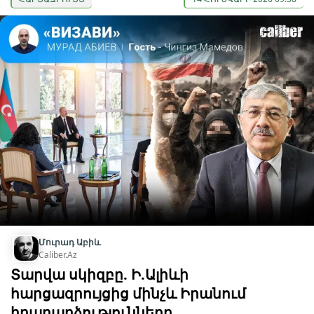
Մուրադ Աբիև
Caliber.Az
Տարվա սկիզբը. Ի.Ալիևի
հարցազրույցից մինչև Իրանում
իրադարձությունները