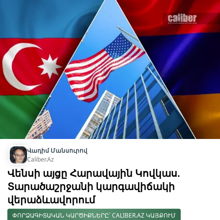
Վադիմ Մանսուրով
Caliber.Az
Վենսի այցը Հարավային Կովկաս.
Տարածաշրջանի կարգավիճակի
վերաձևավորում
ՓՈՐՁԱԳԻՏԱԿԱՆ ԿԱՐԾԻՔՆԵՐԸ՝ CALIBER.AZ ԿԱՅՔՈՒՄ