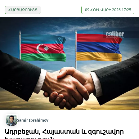
ՀԱՐՑԱԶՐՈՒՅՑ
09 ՀՈՒՆՎԱՐԻ 2026 17:25
Samir Ibrahimov
Ադրբեջան, Հայաստան և զգուշավոր