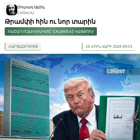
Մուրադ Աբիև
Caliber.Az
Թրամփի հին ու նոր տարին
ՌԱՇԱԴ ՌԶԱԿՈՒԼԻԵՒԸ՝ CALIBER.AZ ԿԱՅՔՈՒՄ
ՀԱՐՑԱԶՐՈՒՅՑ
26 ՀՈՒՆՎԱՐԻ 2026 09:53