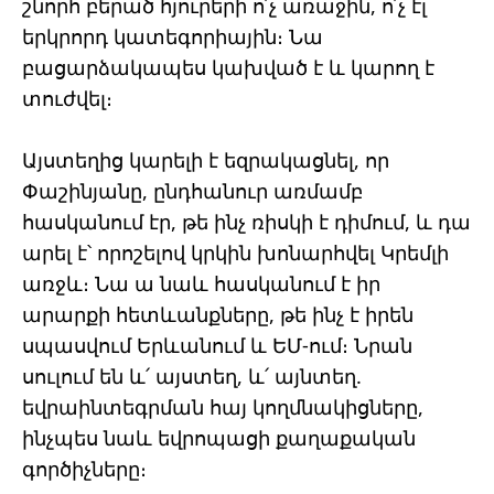
շնորհ բերած հյուրերի ո՛չ առաջին, ո՛չ էլ
երկրորդ կատեգորիային։ Նա
բացարձակապես կախված է և կարող է
տուժվել։
Այստեղից կարելի է եզրակացնել, որ
Փաշինյանը, ընդհանուր առմամբ
հասկանում էր, թե ինչ ռիսկի է դիմում, և դա
արել է՝ որոշելով կրկին խոնարհվել Կրեմլի
առջև։ Նա ա նաև հասկանում է իր
արարքի հետևանքները, թե ինչ է իրեն
սպասվում Երևանում և ԵՄ-ում։ Նրան
սուլում են և՛ այստեղ, և՛ այնտեղ.
եվրաինտեգրման հայ կողմնակիցները,
ինչպես նաև եվրոպացի քաղաքական
գործիչները։