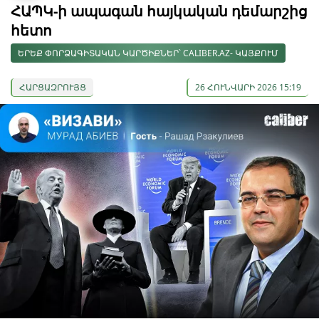
ՀԱՊԿ-ի ապագան հայկական դեմարշից
հետո
ԵՐԵՔ ՓՈՐՁԱԳԻՏԱԿԱՆ ԿԱՐԾԻՔՆԵՐ՝ CALIBER.AZ- ԿԱՅՔՈՒՄ
ՀԱՐՑԱԶՐՈՒՅՑ
26 ՀՈՒՆՎԱՐԻ 2026 15:19