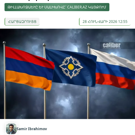
ԹԻԼԼԱԽՈՋԱԵՒԸ ԵՒ ՍԱԼԻԽՈՎԸ՝ CALIBER.AZ ԿԱՅՔՈՒՄ
ՀԱՐՑԱԶՐՈՒՅՑ
28 ՀՈՒՆՎԱՐԻ 2026 12:55
Samir Ibrahimov