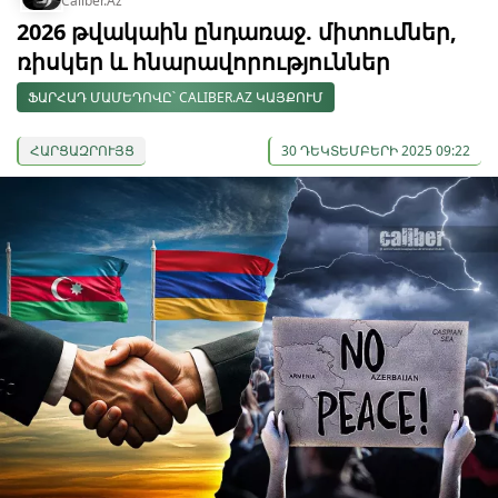
Caliber.Az
2026 թվակաին ընդառաջ. միտումներ,
ռիսկեր և հնարավորություններ
ՖԱՐՀԱԴ ՄԱՄԵԴՈՎԸ՝ CALIBER.AZ ԿԱՅՔՈՒՄ
ՀԱՐՑԱԶՐՈՒՅՑ
30 ԴԵԿՏԵՄԲԵՐԻ 2025 09:22