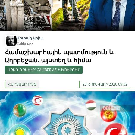
Մուրադ Աբիև
Caliber.Az
Համաշխարհային պատմություն և
Ադրբեջան. այստեղ և հիմա
ԱԶԱԴ ՌԶԱԵՒԸ՝ CALIBER.AZ-Ի ԵԹԵՐՈՒՄ
ՀԱՐՑԱԶՐՈՒՅՑ
23 ՀՈՒՆՎԱՐԻ 2026 09:52