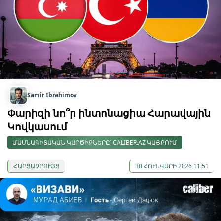
Samir Ibrahimov
Փարիզի նո՞ր ինտոնացիա Հարավային
Կովկասում
ՄԱՍՆԱԳԻՏԱԿԱՆ ԿԱՐԾԻՔՆԵՐԸ՝ CALIBER.AZ ԿԱՅՔՈՒՄ
ՀԱՐՑԱԶՐՈՒՅՑ
30 ՀՈՒՆՎԱՐԻ 2026 11:51