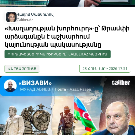
Վադիմ Մանսուրով
Caliber.Az
«Խաղաղության խորհուրդ»-ը՝ Թրամփի
արձագանքն է աշխարհում
կայունության պակասությանը
ՓՈՐՁԱԳԵՏՆԵՐԻ ԿԱՐԾԻՔՆԵՐԸ՝ CALIBER.AZ ԿԱՅՔՈՒՄ
ՀԱՐՑԱԶՐՈՒՅՑ
23 ՀՈՒՆՎԱՐԻ 2026 17:51