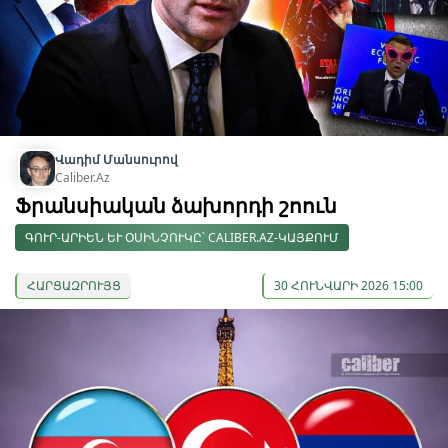
Վադիմ Մանսուրով
Caliber.Az
Ֆրանսիական ձախորդի շոուն
ԳՈՒՐ-ԱՐԻԵՆ ԵՒ ՕՍԻՆՉՈՒԿԸ՝ CALIBER.AZ-ԿԱՅՔՈՒՄ
ՀԱՐՑԱԶՐՈՒՅՑ
30 ՀՈՒՆՎԱՐԻ 2026 15:00