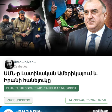
Մուրադ Աբիև
Caliber.Az
ԱՄՆ-ը Լատինական Ամերիկայում և
Իրանի հանելուկը
ԷԼՄԱՐ ՄԱՄԵԴՅԱՐՈՎԸ՝ CALIBER.AZ ԿԱՅՔՈՒՄ
ՀԱՐՑԱԶՐՈՒՅՑ
14 ՀՈՒՆՎԱՐԻ 2026 09:58