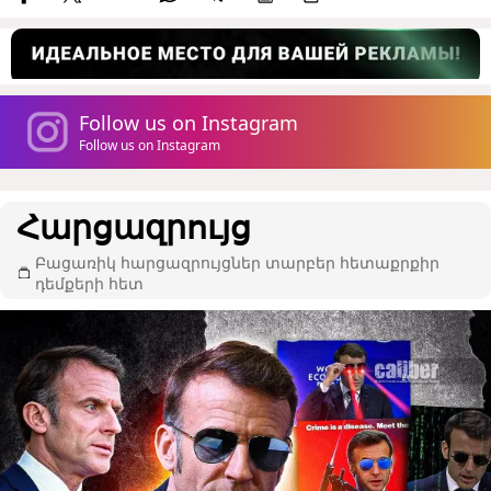
Follow us on Instagram
Follow us on Instagram
Հարցազրույց
Բացառիկ հարցազրույցներ տարբեր հետաքրքիր
դեմքերի հետ