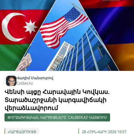
Վադիմ Մանսուրով
Caliber.Az
Վենսի այցը Հարավային Կովկաս.
Տարածաշրջանի կարգավիճակի
վերաձևավորում
ՓՈՐՁԱԳԻՏԱԿԱՆ ԿԱՐԾԻՔՆԵՐԸ՝ CALIBER.AZ ԿԱՅՔՈՒՄ
ՀԱՐՑԱԶՐՈՒՅՑ
28 ՀՈՒՆՎԱՐԻ 2026 16:57