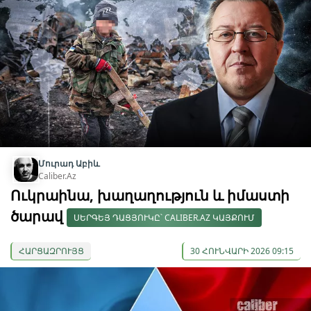
Մուրադ Աբիև
Caliber.Az
Ուկրաինա, խաղաղություն և իմաստի
ծարավ
ՍԵՐԳԵՅ ԴԱՑՅՈՒԿԸ՝ CALIBER.AZ ԿԱՅՔՈՒՄ
ՀԱՐՑԱԶՐՈՒՅՑ
30 ՀՈՒՆՎԱՐԻ 2026 09:15