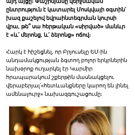
այդ այցը։ Փաշինյանը վերջնական
ընտրություն է կատարել Մոսկվայի օգտին՝
խազ քաշելով եվրաինտեգրման կուրսի
վրա, թե՞ սա հերթական «սիրված» մանևր
է «և՛ մերոնց, և՛ ձերոնց» ոճով։
Հարկ է հիշեցնել, որ Բրյուսելը ԵՄ-ին
անդամակցության ձգտող բոլոր երկրներին
նախօրոք ուղարկել էր Կարմիր
հրապարակում շքերթին մասնակցելու
վերաբերյալ՝«հետևանքները կարող են լինել
ամենալուրջ» նախազգուշացումը։