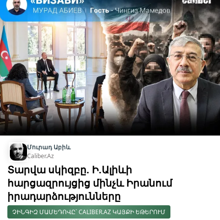
Մուրադ Աբիև
Caliber.Az
Տարվա սկիզբը. Ի.Ալիևի
հարցազրույցից մինչև Իրանում
իրադարձությունները
ՉԻՆԳԻԶ ՄԱՄԵԴՈՎԸ՝ CALIBER.AZ ԿԱՅՔԻ ԵԹԵՐՈՒՄ