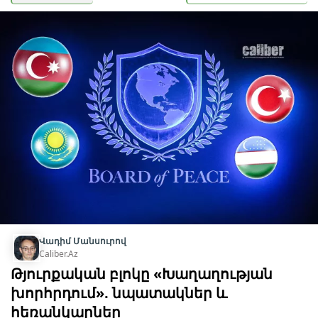
Վադիմ Մանսուրով
Caliber.Az
Թյուրքական բլոկը «Խաղաղության
խորհրդում». նպատակներ և
հեռանկարներ