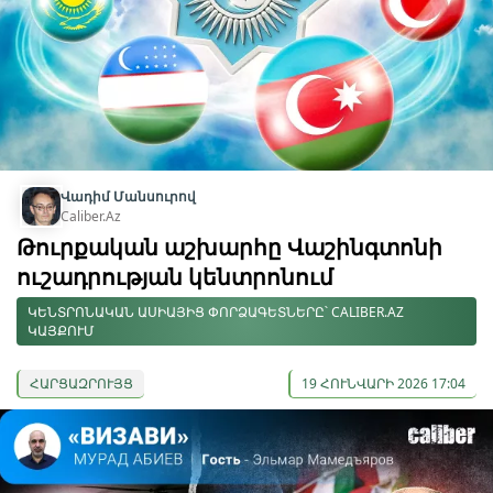
Վադիմ Մանսուրով
Caliber.Az
Թուրքական աշխարհը Վաշինգտոնի
ուշադրության կենտրոնում
ԿԵՆՏՐՈՆԱԿԱՆ ԱՍԻԱՅԻՑ ՓՈՐՁԱԳԵՏՆԵՐԸ՝ CALIBER.AZ
ԿԱՅՔՈՒՄ
ՀԱՐՑԱԶՐՈՒՅՑ
19 ՀՈՒՆՎԱՐԻ 2026 17:04