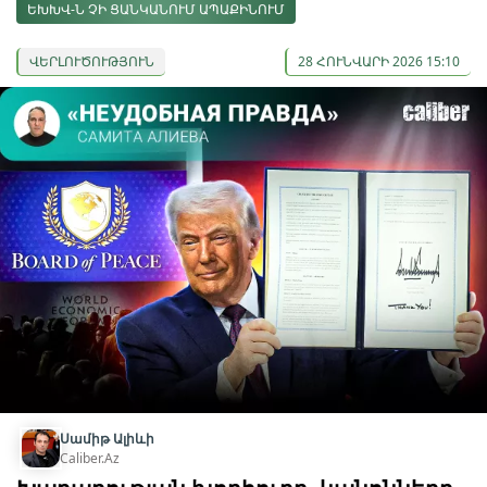
ԵԽԽՎ-Ն ՉԻ ՑԱՆԿԱՆՈՒՄ ԱՊԱՔԻՆՈՒՄ
ՎԵՐԼՈՒԾՈՒԹՅՈՒՆ
28 ՀՈՒՆՎԱՐԻ 2026 15:10
Սամիթ Ալիևի
Caliber.Az