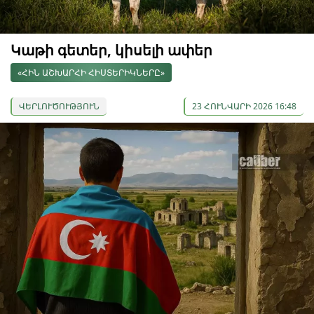
Կաթի գետեր, կիսելի ափեր
«ՀԻՆ ԱՇԽԱՐՀԻ ՀԻՍՏԵՐԻԿՆԵՐԸ»
ՎԵՐԼՈՒԾՈՒԹՅՈՒՆ
23 ՀՈՒՆՎԱՐԻ 2026 16:48