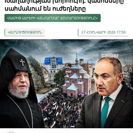
Խաղաղության խորհուրդ. կանոնները
սահմանում են ուժեղները
ՍԱՄԻԹ ԱԼԻԵՒԻ «ԱՆՀԱՐՄԱՐ ՃՇՄԱՐՏՈՒԹՅՈՒՆԸ»
ՎԵՐԼՈՒԾՈՒԹՅՈՒՆ
27 ՀՈՒՆՎԱՐԻ 2026 17:50