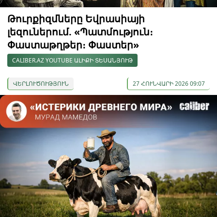
Թուրքիզմները Եվրասիայի
լեզուներում. «Պատմություն։
Փաստաթղթեր։ Փաստեր»
CALIBER.AZ YOUTUBE ԱԼԻՔԻ ՏԵՍԱՆՅՈՒԹ
ՎԵՐԼՈՒԾՈՒԹՅՈՒՆ
27 ՀՈՒՆՎԱՐԻ 2026 09:07