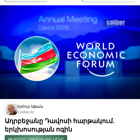
Եյմուր Աթաև
Caliber.Az
Ադրբեջանը Դավոսի հարթակում.
երկխոսության ոգին
ԹԵՅՄՈՒՐ ԱԹԱԵՒԻ ԱԿՆԱՐԿԸ