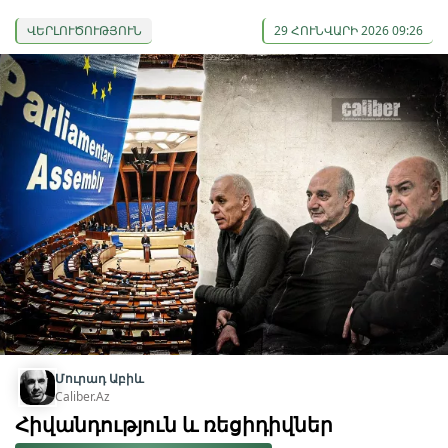
ՎԵՐԼՈՒԾՈՒԹՅՈՒՆ
29 ՀՈՒՆՎԱՐԻ 2026 09:26
Մուրադ Աբիև
Caliber.Az
Հիվանդություն և ռեցիդիվներ