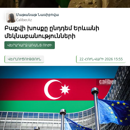
Մաթանաթ Նասիբովա
Caliber.Az
Բաքվի խոսքը ընդդեմ Երևանի
մեկնաբանությունների
ՎԵՐԱԴԱՐՁ ԱՌԱՆՑ ՈՒԺԻ
ՎԵՐԼՈՒԾՈՒԹՅՈՒՆ
22 ՀՈՒՆՎԱՐԻ 2026 15:55