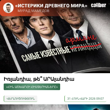
Իռլանդիա, թե՞ ԱՐԱլանդիա
«ՀԻՆ ԱՇԽԱՐՀԻ ՀԻՍՏԵՐԻԱՆԵՐԸ»
ՎԵՐԼՈՒԾՈՒԹՅՈՒՆ
31 ՀՈՒՆՎԱՐԻ 2026 09:07