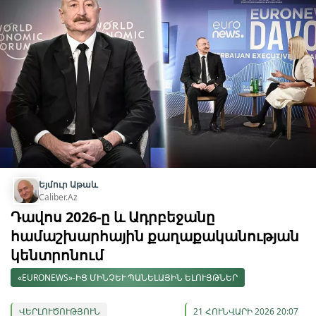
Եյմուր Աթաև
Caliber.Az
Դավոս 2026-ը և Ադրբեջանը
համաշխարհային քաղաքականության
կենտրոնում
«EURONEWS»-ԻՑ ՄԻՆՉԵՒ ՊԱՆԵԼԱՅԻՆ ԵԼՈՒՅԹՆԵՐ
ՎԵՐԼՈՒԾՈՒԹՅՈՒՆ
21 ՀՈՒՆՎԱՐԻ 2026 20:07