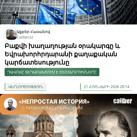
Աքբեր Հասանով
Caliber.az
Բաքվի խաղաղության օրակարգը և
Եվրախորհրդարանի քաղաքական
կարճատեսությունը
ԴԱՎՈՍԸ ՏԵՂԱԲԱԽՇՈՒՄ Է ՇԵՇՏԱԴՐՈՒՄՆԵՐԸ
ՎԵՐԼՈՒԾՈՒԹՅՈՒՆ
21 ՀՈՒՆՎԱՐԻ 2026 20:14