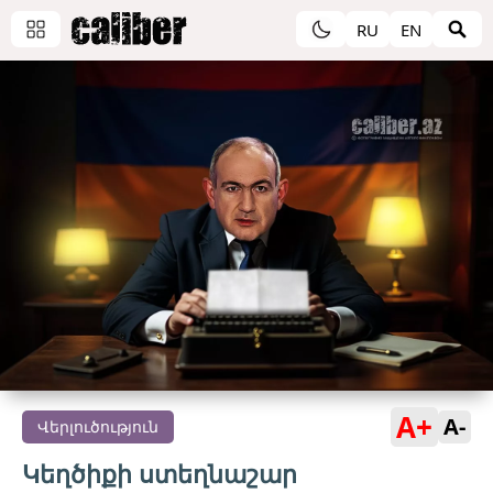
RU
EN
A+
A-
Վերլուծություն
Կեղծիքի ստեղնաշար