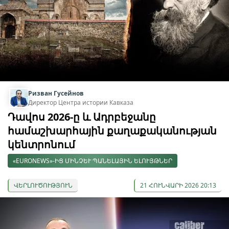
Ризван Гусейнов
Директор Центра истории Кавказа
Դավոս 2026-ը և Ադրբեջանը
համաշխարհային քաղաքականության
կենտրոնում
«EURONEWS»-ԻՑ ՄԻՆՉԵՒ ՊԱՆԵԼԱՅԻՆ ԵԼՈՒՅԹՆԵՐ
ՎԵՐԼՈՒԾՈՒԹՅՈՒՆ
21 ՀՈՒՆՎԱՐԻ 2026 20:13