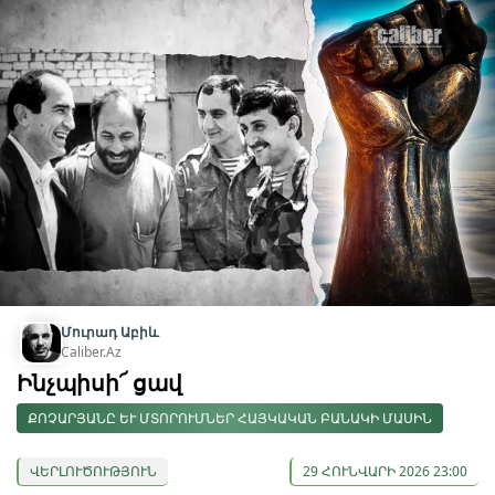
Մուրադ Աբիև
Caliber.Az
Ինչպիսի՜ ցավ
ՔՈՉԱՐՅԱՆԸ ԵՒ ՄՏՈՐՈՒՄՆԵՐ ՀԱՅԿԱԿԱՆ ԲԱՆԱԿԻ ՄԱՍԻՆ
ՎԵՐԼՈՒԾՈՒԹՅՈՒՆ
29 ՀՈՒՆՎԱՐԻ 2026 23:00