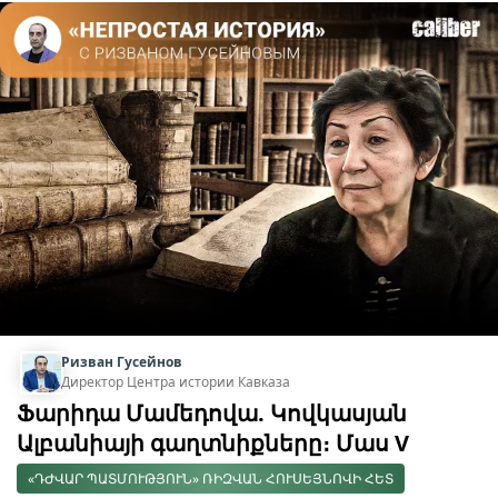
Ризван Гусейнов
Директор Центра истории Кавказа
Ֆարիդա Մամեդովա. Կովկասյան
Ալբանիայի գաղտնիքները։ Մաս V
«ԴԺՎԱՐ ՊԱՏՄՈՒԹՅՈՒՆ» ՌԻԶՎԱՆ ՀՈՒՍԵՅՆՈՎԻ ՀԵՏ