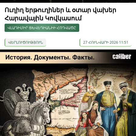
Ուղիղ երթուղիներ և օտար վախեր
Հարավային Կովկասում
ՎԼԱԴԻՄԻՐ ՑԽՎԵԴԻԱՆԻԻ ՀՈԴՎԱԾԸ
ՎԵՐԼՈՒԾՈՒԹՅՈՒՆ
27 ՀՈՒՆՎԱՐԻ 2026 11:51