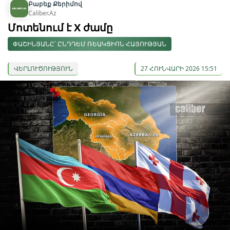
Բաբեք Քերիմով
Caliber.Az
Մոտենում է X ժամը
ՓԱՇԻՆՅԱՆԸ՝ ԸՆԴԴԵՄ ՌԵԱԿՑԻՈՆ ՀԱՅՈՒԹՅԱՆ
ՎԵՐԼՈՒԾՈՒԹՅՈՒՆ
27 ՀՈՒՆՎԱՐԻ 2026 15:51